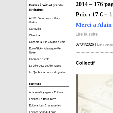
2014
–
176 pa
Guides à vélo et grands
itinéraires
Prix : 17 €
+ f
AF3V - Véloroutes - Voies
Vertes.
Merci à Alain 
Cartovélo
Lire la suite
Chamina
Conseils sur le voyage à vélo
07/04/2026 |
Lien per
EuroVélo6 - Atlantique-Mer
Noire.
Itinérance à vélo
Collectif
La véloroute en Allemagne
Le Québec à portée de guidon !
Éditeurs
Artisans-Voyageurs Éditions
Éditions La Belle Terre
Éditions Les Chantuseries
Éditions Vent du Large