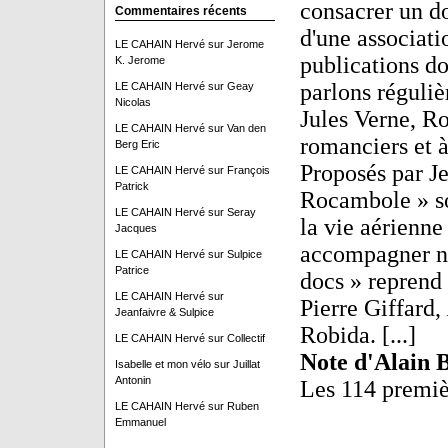
consacrer un do
Commentaires récents
d'une associati
LE CAHAIN Hervé
sur
Jerome
publications d
K. Jerome
parlons réguli
LE CAHAIN Hervé
sur
Geay
Nicolas
Jules Verne, Ro
LE CAHAIN Hervé
sur
Van den
romanciers et à
Berg Eric
Proposés par J
LE CAHAIN Hervé
sur
François
Patrick
Rocambole » so
LE CAHAIN Hervé
sur
Seray
la vie aérienn
Jacques
accompagner no
LE CAHAIN Hervé
sur
Sulpice
Patrice
docs » reprend 
LE CAHAIN Hervé
sur
Pierre Giffard,
Jeanfaivre & Sulpice
Robida. [...]
LE CAHAIN Hervé
sur
Collectif
Note d'Alain 
Isabelle et mon vélo
sur
Juillat
Antonin
Les 114 premiè
LE CAHAIN Hervé
sur
Ruben
Emmanuel