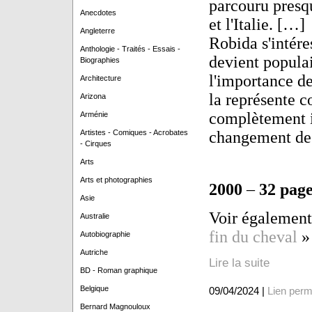
parcouru presqu
Anecdotes
et l'Italie. […]
Angleterre
Robida s'intére
Anthologie - Traités - Essais -
devient popula
Biographies
l'importance de
Architecture
la représente 
Arizona
complètement i
Arménie
Artistes - Comiques - Acrobates
changement de
- Cirques
Arts
Arts et photographies
2000
–
32 page
Asie
Voir également 
Australie
fin du cheval
»
Autobiographie
Autriche
Lire la suite
BD - Roman graphique
Belgique
09/04/2024 |
Lien per
Bernard Magnouloux