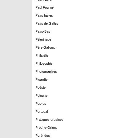
Paul Fournel
Pays baltes
Pays de Galles
Pays-Bas
Pélerinage
Père Galloux
Philatélie
Philosophie
Photographies
Picardie
Poèsie
Pologne
Pop-up
Portugal
Pratiques urbaines
Proche-Orient
Pyrénées