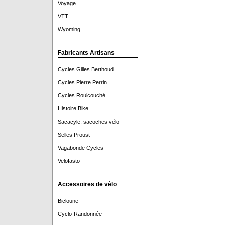
Voyage
VTT
Wyoming
Fabricants Artisans
Cycles Gilles Berthoud
Cycles Pierre Perrin
Cycles Roulcouché
Histoire Bike
Sacacyle, sacoches vélo
Selles Proust
Vagabonde Cycles
Velofasto
Accessoires de vélo
Bicloune
Cyclo-Randonnée