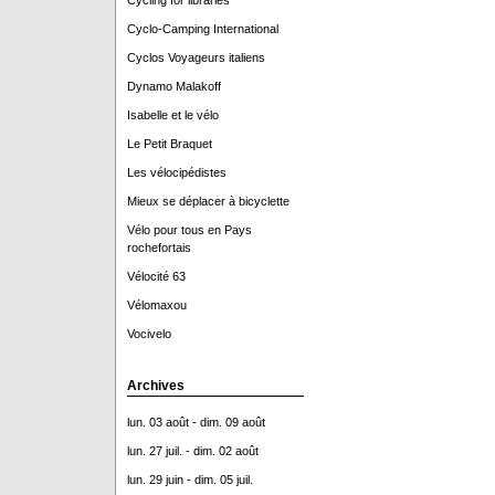
Cycling for libraries
Cyclo-Camping International
Cyclos Voyageurs italiens
Dynamo Malakoff
Isabelle et le vélo
Le Petit Braquet
Les vélocipédistes
Mieux se déplacer à bicyclette
Vélo pour tous en Pays
rochefortais
Vélocité 63
Vélomaxou
Vocivelo
Archives
lun. 03 août - dim. 09 août
lun. 27 juil. - dim. 02 août
lun. 29 juin - dim. 05 juil.