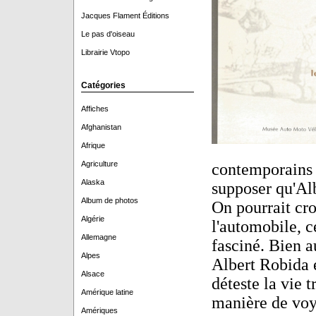
Jacques Flament Éditions
Le pas d'oiseau
Librairie Vtopo
Catégories
Affiches
Afghanistan
Afrique
Agriculture
contemporains d
Alaska
supposer qu'Alb
Album de photos
On pourrait cro
Algérie
l'automobile, 
Allemagne
fasciné. Bien a
Alpes
Albert Robida 
Alsace
déteste la vie t
Amérique latine
manière de voyag
Amériques