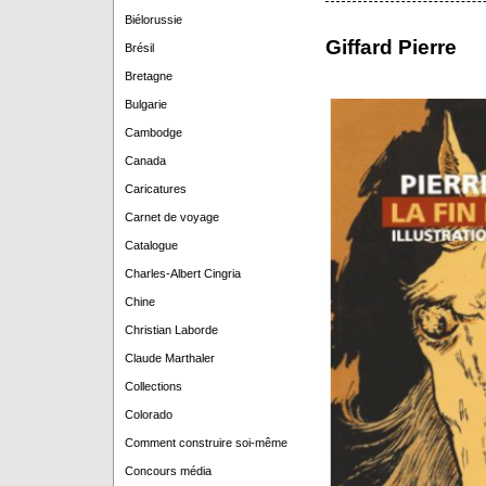
Biélorussie
Giffard Pierre
Brésil
Bretagne
Bulgarie
Cambodge
Canada
Caricatures
Carnet de voyage
Catalogue
Charles-Albert Cingria
Chine
Christian Laborde
Claude Marthaler
Collections
Colorado
Comment construire soi-même
Concours média