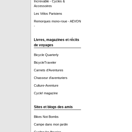
Increvable - Cycles &
Accessoires
Les Vélos Parisiens
Remorques mono-roue - AEVON
-
Livres, magazines et récits
de voyages
Bicycle Quarterly
BicycleTraveler
Carnets d'Aventures
Chasseur d'aventuriers
Culture-Aventure
Cycle! magazine
Sites et blogs des amis
Bikes Not Bombs
Campe dans mon jardin