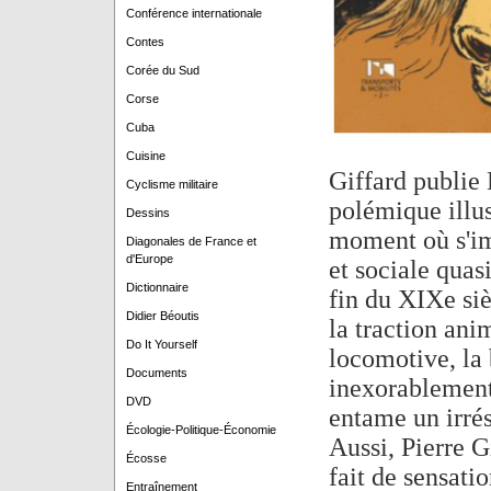
Conférence internationale
Contes
Corée du Sud
Corse
Cuba
Cuisine
Giffard publie 
Cyclisme militaire
polémique illus
Dessins
moment où s'im
Diagonales de France et
d'Europe
et sociale quasi
Dictionnaire
fin du XIXe siè
Didier Béoutis
la traction an
Do It Yourself
locomotive, la 
Documents
inexorablement
DVD
entame un irrés
Écologie-Politique-Économie
Aussi, Pierre G
Écosse
fait de sensatio
Entraînement