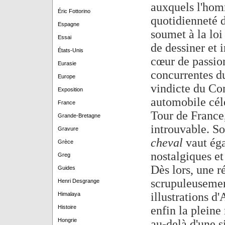
auxquels l'homm
Éric Fottorino
quotidienneté d
Espagne
soumet à la loi
Essai
de dessiner et 
États-Unis
cœur de passion
Eurasie
concurrentes du
Europe
vindicte du Co
Exposition
automobile célè
France
Tour de France,
Grande-Bretagne
introuvable. So
Gravure
cheval
vaut égal
Grèce
nostalgiques et
Greg
Dès lors, une 
Guides
scrupuleusement
Henri Desgrange
illustrations d
Himalaya
Histoire
enfin la pleine
Hongrie
au-delà d'une s