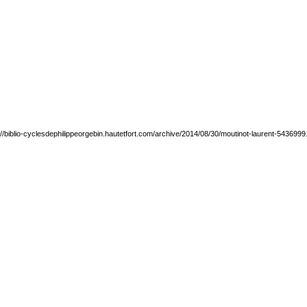
://biblio-cyclesdephilippeorgebin.hautetfort.com/archive/2014/08/30/moutinot-laurent-5436999