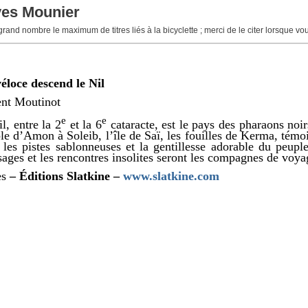
ves Mounier
 grand nombre le maximum de titres liés à la bicyclette ; merci de le citer lorsque v
loce descend le Nil
ent Moutinot
e
e
l, entre la 2
et la 6
cataracte, est le pays des pharaons no
e d’Amon à Soleib, l’île de Saï, les fouilles de Kerma, témoi
 les pistes sablonneuses et la gentillesse adorable du peupl
sages et les rencontres insolites seront les compagnes de voy
es
– Éditions Slatkine –
www.slatkine.com