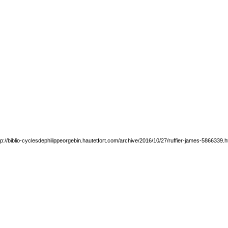
tp://biblio-cyclesdephilippeorgebin.hautetfort.com/archive/2016/10/27/ruffier-james-5866339.h