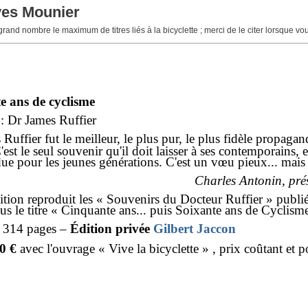
ves Mounier
 grand nombre le maximum de titres liés à la bicyclette ; merci de le citer lorsque v
e ans de cyclisme
: Dr James Ruffier
Ruffier fut le meilleur, le plus pur, le plus fidèle propagan
C'est le seul souvenir qu'il doit laisser à ses contemporains,
ue pour les jeunes générations. C'est un vœu pieux... mais b
Charles Antonin, prés
ition reproduit les « Souvenirs du Docteur Ruffier » publié
s le titre « Cinquante ans... puis Soixante ans de Cyclism
 314 pages –
Édition privée
Gilbert Jaccon
0 €
avec l'ouvrage « Vive la bicyclette » , prix coûtant et