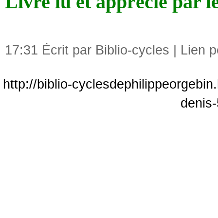
Livre lu et apprécié par l
17:31 Écrit par Biblio-cycles |
Lien 
http://biblio-cyclesdephilippeorgebi
denis