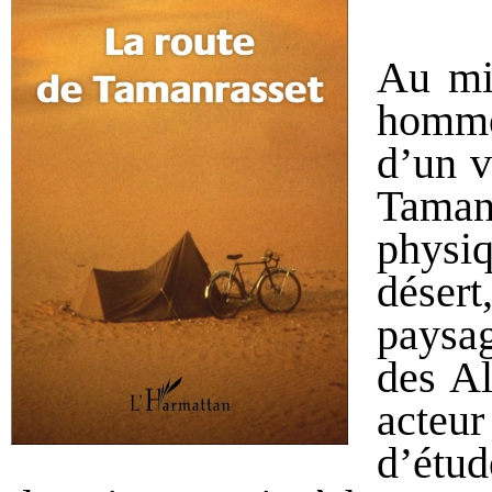
Au mi
homme
d’un v
Taman
physi
déser
paysag
des Al
acteur
d’étu