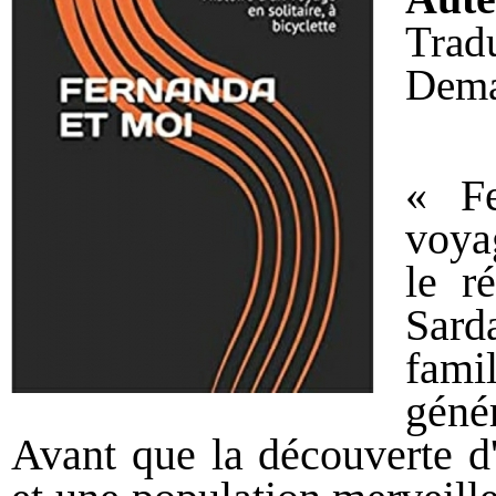
Trad
Dema
« Fe
voyag
le r
Sard
fam
génér
Avant que la découverte d