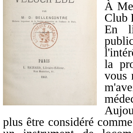
À Mes
Club 
En l
publi
l'inté
la pr
vous 
m'ave
médec
Aujou
plus être considéré comme u