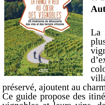
Au
La 
pl
vig
d’e
col
vil
préservé, ajoutent au char
Ce guide propose des itiné