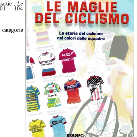
partie :
Le
2001 –
104
catégorie