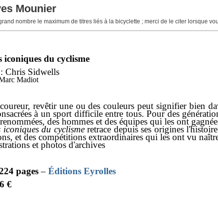
ves Mounier
 grand nombre le maximum de titres liés à la bicyclette ; merci de le citer lorsque v
s iconiques du cyclisme
: Chris Sidwells
 Marc Madiot
coureur, revêtir une ou des couleurs peut signifier bien d
nsacrées à un sport difficile entre tous. Pour des générati
s renommées, des hommes et des équipes qui les ont gagné
s iconiques du cyclisme
retrace depuis ses origines l'histoire
s, et des compétitions extraordinaires qui les ont vu naître
strations et photos d'archives
224 pages
–
Éditions Eyrolles
26 €