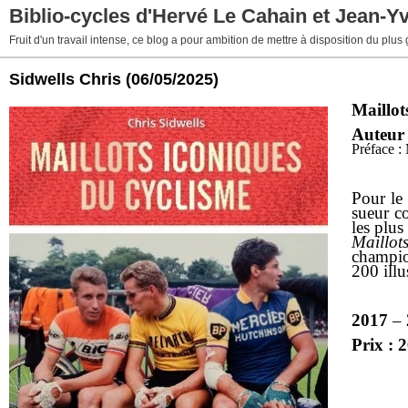
Biblio-cycles d'Hervé Le Cahain et Jean-Y
Fruit d'un travail intense, ce blog a pour ambition de mettre à disposition du plus
Sidwells Chris
(06/05/2025)
Maillot
Auteur
Préface :
Pour le 
sueur co
les plu
Maillot
champion
200 illu
2017
–
Prix : 