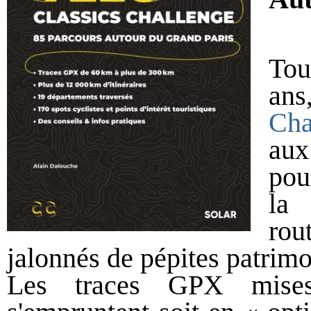
Tou
a
Cha
aux
pou
la 
rou
jalonnés de pépites patrimo
Les traces GPX mises 