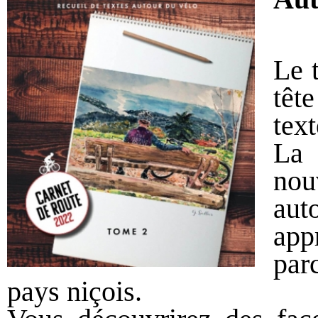
Le 
têt
text
La 
nou
aut
app
par
pays niçois.