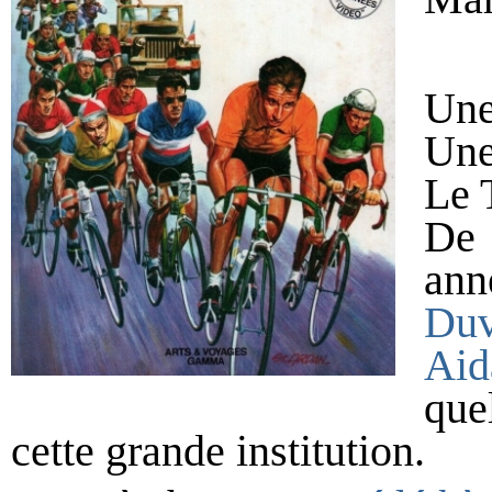
Une
Une
Le 
De 
ann
Duv
Aid
que
cette grande institution.