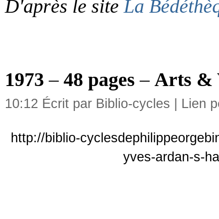
D'après le site
La Bédéthè
1973
–
48 pages
–
Arts &
10:12 Écrit par Biblio-cycles |
Lien 
http://biblio-cyclesdephilippeorgeb
yves-ardan-s-h