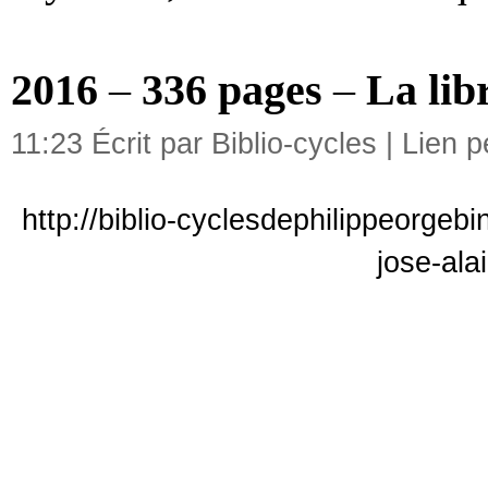
2016
–
336 pages
–
La lib
11:23 Écrit par Biblio-cycles |
Lien 
http://biblio-cyclesdephilippeorgeb
jose-ala