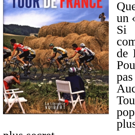
Que
un 
Si 
com
de 
Pou
pas
Auc
Tou
pop
plu