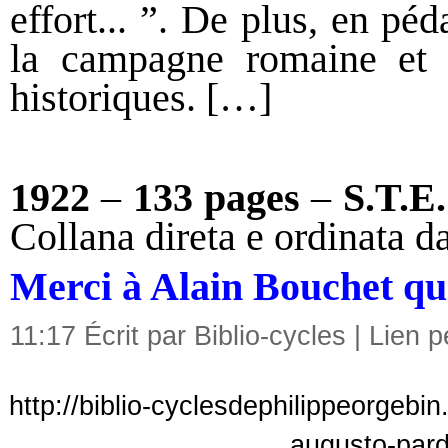
effort... ”. De plus, en pé
la campagne romaine et 
historiques. […]
1922
–
133 pages
–
S.T.E
Collana direta e ordinata 
Merci à Alain Bouchet qui 
11:17 Écrit par Biblio-cycles |
Lien 
http://biblio-cyclesdephilippeorgebi
augusto-pard