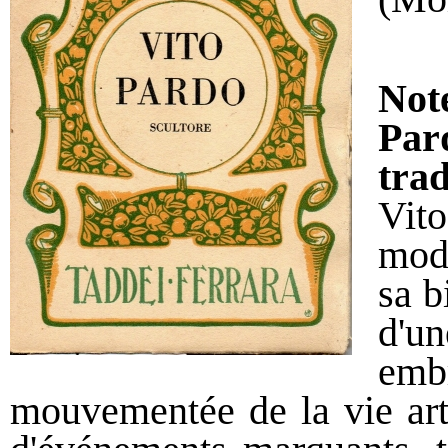
Not
Pard
tra
Vit
mode
sa b
d'u
embr
mouvementée de la vie arti