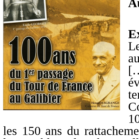
A
Ex
L
au
[
év
t
Co
10
les 150 ans du rattacheme