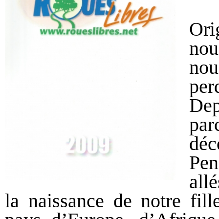
Ori
nou
nou
per
Dep
par
déc
Pen
all
la naissance de notre fil