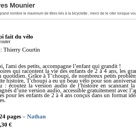
ves Mounier
 grand nombre le maximum de titres liés à la bicyclette ; merci de le citer lorsque v
i fait du vélo
écouter
: Thierry Courtin
, l'ami des petits, accompagne l’enfant qui grandit !
oires qui racontent la vie des enfants de 2 à 4 ans, les gran
du quotidien. Grâce à T’choupi, de nombreux petits problèm
te histoire, T'choupi a eu un beau vélo pour son anniversaire
 : écoutez la version audio de l’histoire en scannant l
gnés d’une version audio, accessible gratuitement avec l’a
es pour les enfants de 2 à 4 ans conçus dans un format idéal
tes.
24
pages
–
Nathan
6,30 €