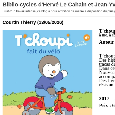
Biblio-cycles d'Hervé Le Cahain et Jean-Y
Fruit d'un travail intense, ce blog a pour ambition de mettre à disposition du plus
Courtin Thierry
(13/05/2026)
T'choup
à lire, à 
Auteur
T’choupi
Des hist
tracas 
Dans cet
Nouveau
accompa
Des livr
résistan
2017
–
Prix : 