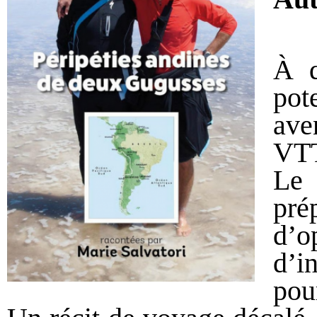
À q
pot
ave
VTT
Le
pré
d’
d’i
pour