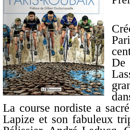
Cré
Pa
cent
De 
Las
gra
dan
La course nordiste a sacré
Lapize et son fabuleux tri