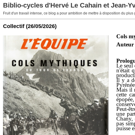
Biblio-cycles d'Hervé Le Cahain et Jean-Y
Fruit d'un travail intense, ce blog a pour ambition de mettre à disposition du plus
Collectif
(26/05/2026)
Cols m
Auteur
Prolog
Le seul 
n'était 
producti
Il y a 
Pyrénée
Mais il
cette c
épopée,
conserve
Peut-êtr
une part
Chany, 
pas simp
puisse e