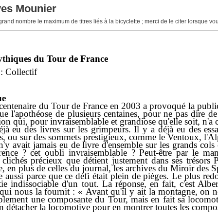
ves Mounier
 grand nombre le maximum de titres liés à la bicyclette ; merci de le citer lorsque v
ythiques du Tour de France
: Collectif
ue
centenaire du Tour de France en 2003 a provoqué la publica
que l'apothéose de plusieurs centaines, pour ne pas dire d
on qui, pour invraisemblable et grandiose qu'elle soit, n'
déjà eu des livres sur les grimpeurs. Il y a déjà eu des e
s, ou sur des sommets prestigieux, comme le Ventoux, l'A
 n'y avait jamais eu de livre d'ensemble sur les grands c
arence ? cet oubli invraisemblable ? Peut-être par le m
 clichés précieux que détient justement dans ses trésors 
, en plus de celles du journal, les archives du Miroir des S
e aussi parce que ce défi était plein de pièges. Le plus re
ie indissociable d'un tout. La réponse, en fait, c'est Alb
qui nous la fournit : « Avant qu'il y ait la montagne, on 
lement une composante du Tour, mais en fait sa locomotive.
n détacher la locomotive pour en montrer toutes les composa