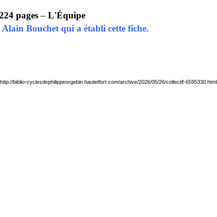
224 pages
–
L'Équipe
 Alain Bouchet qui a établi cette fiche.
http://biblio-cyclesdephilippeorgebin.hautetfort.com/archive/2026/05/26/collectif-6595330.html