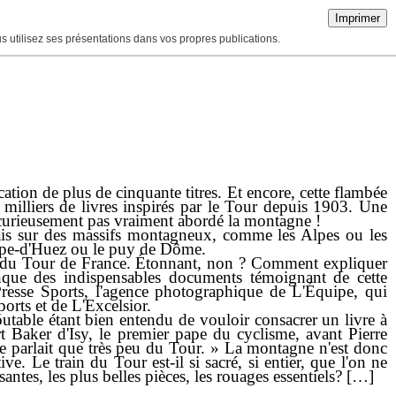
Imprimer
ous utilisez ses présentations dans vos propres publications.
tion de plus de cinquante titres. Et encore, cette flambée
e milliers de livres inspirés par le Tour depuis 1903. Une
a curieusement pas vraiment abordé la montagne !
ssais sur des massifs montagneux, comme les Alpes ou les
lpe-d'Huez ou le puy de Dôme.
ols du Tour de France. Étonnant, non ? Comment expliquer
anque des indispensables documents témoignant de cette
Presse Sports, l'agence photographique de L'Équipe, qui
ports et de L'Excelsior.
doutable étant bien entendu de vouloir consacrer un livre à
ert Baker d'Isy, le premier pape du cyclisme, avant Pierre
ne parlait que très peu du Tour. » La montagne n'est donc
 Le train du Tour est-il si sacré, si entier, que l'on ne
ntes, les plus belles pièces, les rouages essentiels? […]