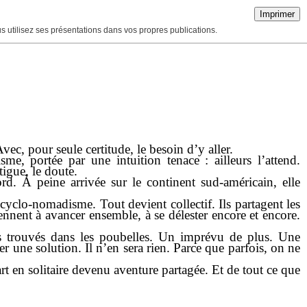
Imprimer
ous utilisez ses présentations dans vos propres publications.
vec, pour seule certitude, le besoin d’y aller.
me, portée par une intuition tenace : ailleurs l’attend.
tigue, le doute.
d. À peine arrivée sur le continent sud-américain, elle
clo-nomadisme. Tout devient collectif. Ils partagent les
prennent à avancer ensemble, à se délester encore et encore.
s trouvés dans les poubelles. Un imprévu de plus. Une
r une solution. Il n’en sera rien. Parce que parfois, on ne
t en solitaire devenu aventure partagée. Et de tout ce que