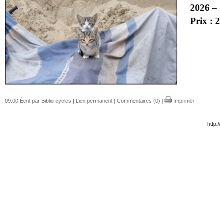
2026
–
Prix : 
09:00 Écrit par Biblio-cycles |
Lien permanent
|
Commentaires (0)
|
Imprimer
http: