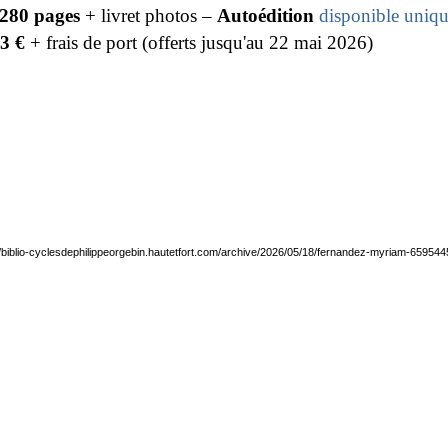
280 pages
+ livret photos –
Autoédition
disponible uniq
23 €
+ frais de port (offerts jusqu'au 22 mai 2026)
//biblio-cyclesdephilippeorgebin.hautetfort.com/archive/2026/05/18/fernandez-myriam-659544