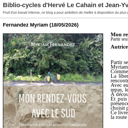
Biblio-cycles d'Hervé Le Cahain et Jean-Y
Fruit d'un travail intense, ce blog a pour ambition de mettre à disposition du plus
Fernandez Myriam
(18/05/2026)
Mon re
Partir seu
Autrice
Partir s
Myriam 
Commence
La libe
rencont
Avec eu
repas, l
À décou
Et puis
présence
choisit 
Ce livr
la route