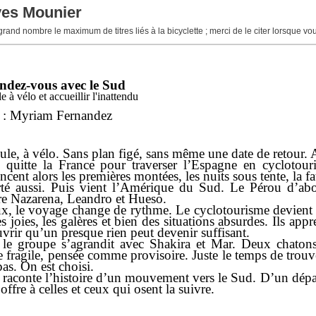
ves Mounier
 grand nombre le maximum de titres liés à la bicyclette ; merci de le citer lorsque v
ndez-vous avec le Sud
le à vélo et accueillir l'inattendu
: Myriam Fernandez
eule, à vélo. Sans plan figé, sans même une date de retour. A
quitte la France pour traverser l’Espagne en cyclotouris
nt alors les premières montées, les nuits sous tente, la fa
rté aussi. Puis vient l’Amérique du Sud. Le Pérou d’abor
re Nazarena, Leandro et Hueso.
x, le voyage change de rythme. Le cyclotourisme devient cy
es joies, les galères et bien des situations absurdes. Ils ap
vrir qu’un presque rien peut devenir suffisant.
 le groupe s’agrandit avec Shakira et Mar. Deux chaton
 fragile, pensée comme provisoire. Juste le temps de trouve
pas. On est choisi.
e raconte l’histoire d’un mouvement vers le Sud. D’un dépar
 offre à celles et ceux qui osent la suivre.