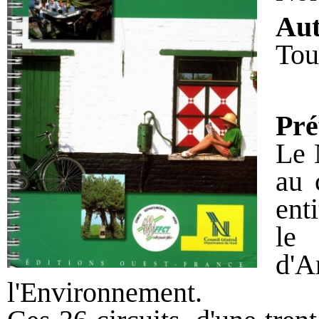
Au
Tou
Pré
Le 
au 
ent
le 
d'A
l'Environnement.