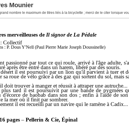
ves Mounier
 grand nombre le maximum de titres liés à la bicyclette ; merci de le citer lorsque v
es merveilleuses de
Il signor de La Pédale
: Collectif
ions : P. Dous Y'Nell (Paul Pierre Marie Joseph Doussinelle)
t passionné par tout ce qui roule, arrivé à l'âge adulte, s'a
uré après être entré dans un harem, libéré par des souris.
désert il est poursuivi par un lion qu'il parvient à tuer et 
r sa roue de vélo grâce à des gaz qui sortent du sol, mais s
l doit trouver à manger et réussit à attraper une autruche...
plus tard il est poursuivit par une bande de pygmées qui 
 d'écorce de baobab dans son dos ; enfin à l'aide de son 
e la mer où il finit par sombrer.
ment il est recueilli par un navire qui le ramène à Cadix...
16 pages
–
Pellerin & Cie, Épinal