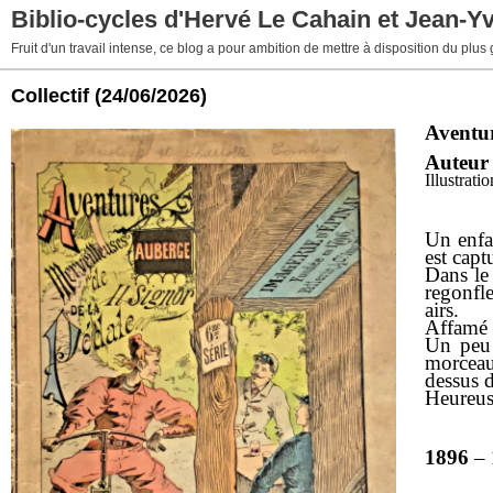
Biblio-cycles d'Hervé Le Cahain et Jean-Y
Fruit d'un travail intense, ce blog a pour ambition de mettre à disposition du plus
Collectif
(24/06/2026)
Aventur
Auteur
Illustrat
Un enfan
est capt
Dans le 
regonfle
airs.
Affamé i
Un peu 
morceau
dessus d
Heureuse
1896
–