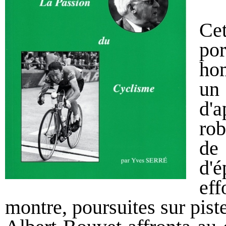
Ce
po
ho
un
d'
rob
de
d'
eff
montre, poursuites sur piste