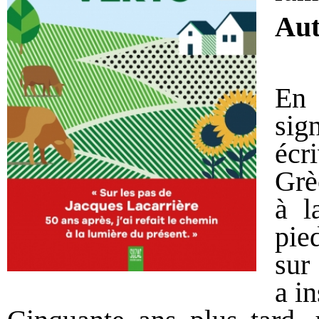
Aut
En 
si
écri
Grè
à l
pie
sur
a i