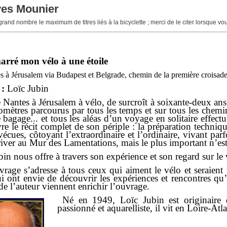
ves Mounier
 grand nombre le maximum de titres liés à la bicyclette ; merci de le citer lorsque v
arré mon vélo à une étoile
 à Jérusalem via Budapest et Belgrade, chemin de la première croisad
 :
Loïc Jubin
 Nantes à Jérusalem à vélo, de surcroît à soixante-deux ans, 
omètres parcourus par tous les temps et sur tous les chem
e bagage... et tous les aléas d’un voyage en solitaire effec
re le récit complet de son périple : la préparation techniqu
 vécues, côtoyant l’extraordinaire et l’ordinaire, vivant p
iver au Mur des Lamentations, mais le plus important n’est-i
bin nous offre à travers son expérience et son regard sur le
vrage s’adresse à tous ceux qui aiment le vélo et seraient
i ont envie de découvrir les expériences et rencontres qu’
de l’auteur viennent enrichir l’ouvrage.
Né en 1949, Loïc Jubin est originaire
passionné et aquarelliste, il vit en Loire-Atl