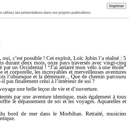
Imprimer
ous utilisez ses présentations dans vos propres publications.
e
oui, c’est possible ! Cet exploit, Loïc Jubin l’a réalisé : 5
ins durant deux mois, onze pays traversés avec vingt-cinq
tué par un Occidental ! “J’ai amarré mon vélo à une étoile“
e et corporelle, les incroyables et merveilleuses aventures
arfois l’ubuesque et la démesure... Que de chemin parcouru
l pas finalement celui à l’intérieur de soi ?
 voyage une belle leçon de vie et d’ouverture.
 tentés par une aventure identique, mais également à tous
offre le dépassement de soi et les voyages. Aquarelles et
 du bord de mer dans le Morbihan. Retraité, musicien
antique.