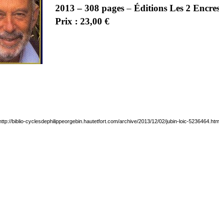
2013 –
308 pages
–
Éditions Les 2 Encre
Prix : 23,00 €
http://biblio-cyclesdephilippeorgebin.hautetfort.com/archive/2013/12/02/jubin-loic-5236464.htm