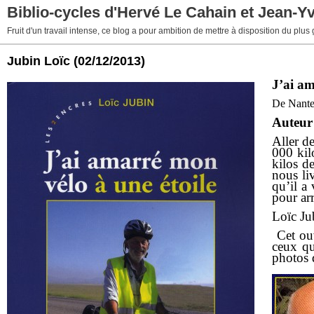
Biblio-cycles d'Hervé Le Cahain et Jean-Y
Fruit d'un travail intense, ce blog a pour ambition de mettre à disposition du plus
Jubin Loïc
(02/12/2013)
J’ai am
De Nantes
Auteur
Aller de
000 kil
kilos d
nous liv
qu’il a
pour arr
Loïc Ju
Cet ou
ceux qu
photos 