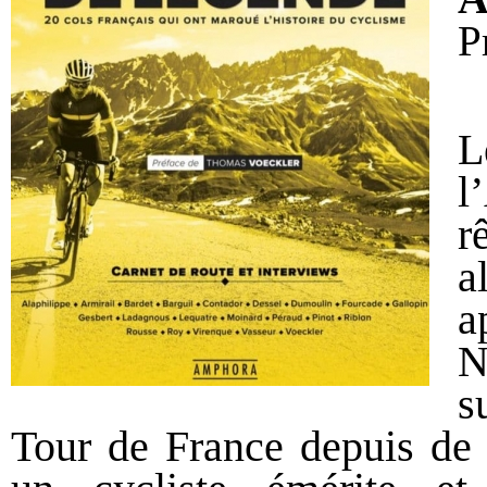
P
L
l
r
a
a
N
s
Tour de France depuis de 