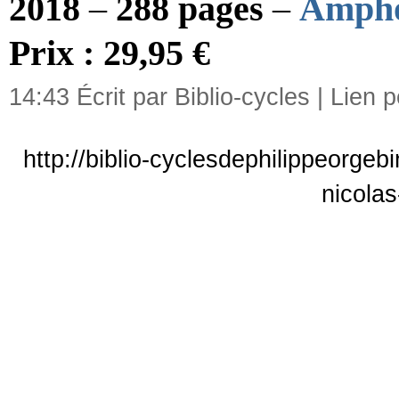
2018
–
288 pages
–
Amph
Prix : 29,95 €
14:43 Écrit par Biblio-cycles |
Lien 
http://biblio-cyclesdephilippeorgeb
nicola