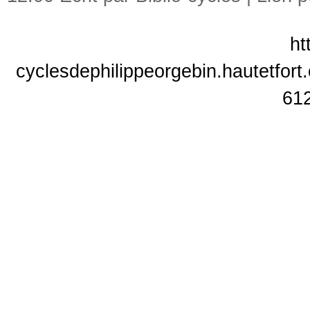
ht
cyclesdephilippeorgebin.hautetfort.
61