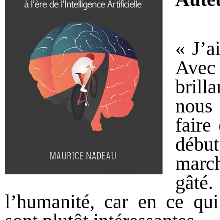
« J’a
Avec 
brill
nous 
faire
début
march
gâté
l’humanité, car en ce qui