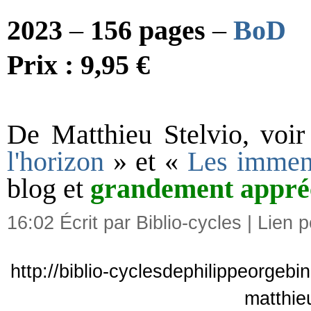
2023
–
156 pages
–
BoD
Prix : 9,95 €
De Matthieu Stelvio, voi
l'horizon
» et «
Les immens
blog et
grandement appré
16:02 Écrit par Biblio-cycles |
Lien 
http://biblio-cyclesdephilippeorgebi
matthie