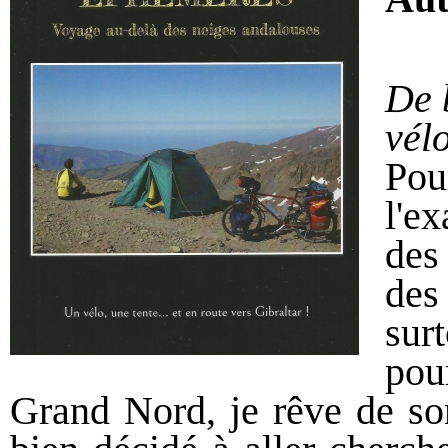
De 
vélo
Po
l'ex
des
des
sur
pou
Grand Nord, je rêve de son