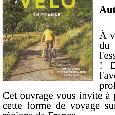
Au
À v
du 
l'e
! D
l'a
pro
Cet ouvrage vous invite à p
cette forme de voyage sur