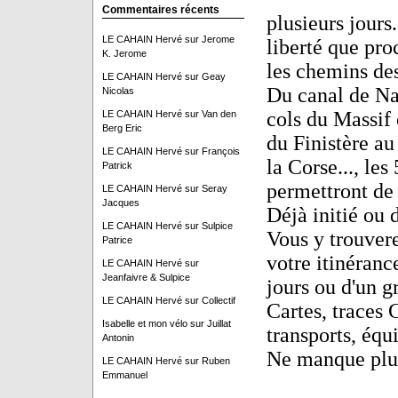
Commentaires récents
plusieurs jours
LE CAHAIN Hervé
sur
Jerome
liberté que pro
K. Jerome
les chemins des
LE CAHAIN Hervé
sur
Geay
Du canal de Na
Nicolas
cols du Massif 
LE CAHAIN Hervé
sur
Van den
Berg Eric
du Finistère au
LE CAHAIN Hervé
sur
François
la Corse..., les
Patrick
permettront de 
LE CAHAIN Hervé
sur
Seray
Jacques
Déjà initié ou 
LE CAHAIN Hervé
sur
Sulpice
Vous y trouvere
Patrice
votre itinérance
LE CAHAIN Hervé
sur
Jeanfaivre & Sulpice
jours ou d'un g
LE CAHAIN Hervé
sur
Collectif
Cartes, traces
Isabelle et mon vélo
sur
Juillat
transports, équi
Antonin
Ne manque plus
LE CAHAIN Hervé
sur
Ruben
Emmanuel