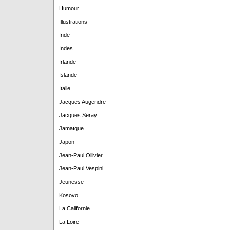
Humour
Illustrations
Inde
Indes
Irlande
Islande
Italie
Jacques Augendre
Jacques Seray
Jamaïque
Japon
Jean-Paul Ollivier
Jean-Paul Vespini
Jeunesse
Kosovo
La Californie
La Loire