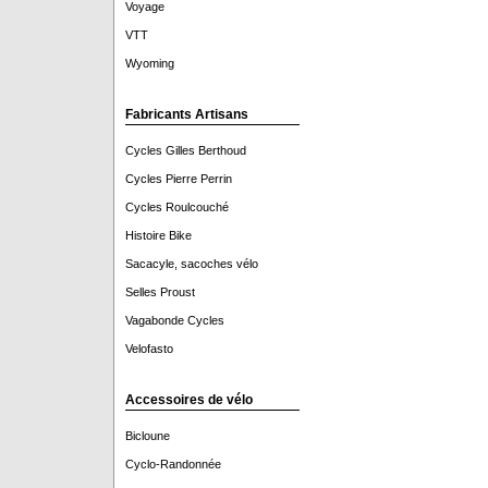
Voyage
VTT
Wyoming
Fabricants Artisans
Cycles Gilles Berthoud
Cycles Pierre Perrin
Cycles Roulcouché
Histoire Bike
Sacacyle, sacoches vélo
Selles Proust
Vagabonde Cycles
Velofasto
Accessoires de vélo
Bicloune
Cyclo-Randonnée