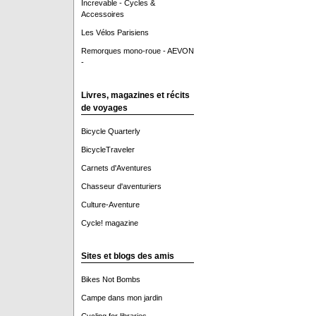
Increvable - Cycles &
Accessoires
Les Vélos Parisiens
Remorques mono-roue - AEVON
-
Livres, magazines et récits
de voyages
Bicycle Quarterly
BicycleTraveler
Carnets d'Aventures
Chasseur d'aventuriers
Culture-Aventure
Cycle! magazine
Sites et blogs des amis
Bikes Not Bombs
Campe dans mon jardin