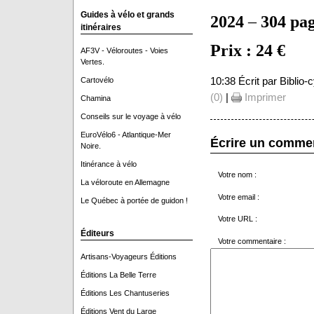
Guides à vélo et grands
2024
–
304 pa
itinéraires
Prix : 24 €
AF3V - Véloroutes - Voies
Vertes.
10:38 Écrit par Biblio
Cartovélo
(0)
|
Imprimer
Chamina
Conseils sur le voyage à vélo
EuroVélo6 - Atlantique-Mer
Écrire un comme
Noire.
Itinérance à vélo
Votre nom :
La véloroute en Allemagne
Votre email :
Le Québec à portée de guidon !
Votre URL :
Éditeurs
Votre commentaire :
Artisans-Voyageurs Éditions
Éditions La Belle Terre
Éditions Les Chantuseries
Éditions Vent du Large