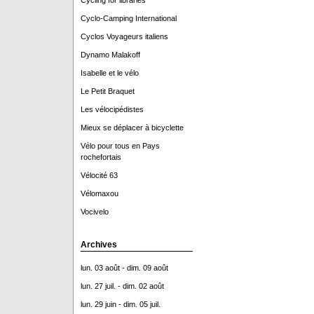
Cycling for libraries
Cyclo-Camping International
Cyclos Voyageurs italiens
Dynamo Malakoff
Isabelle et le vélo
Le Petit Braquet
Les vélocipédistes
Mieux se déplacer à bicyclette
Vélo pour tous en Pays
rochefortais
Vélocité 63
Vélomaxou
Vocivelo
Archives
lun. 03 août - dim. 09 août
lun. 27 juil. - dim. 02 août
lun. 29 juin - dim. 05 juil.