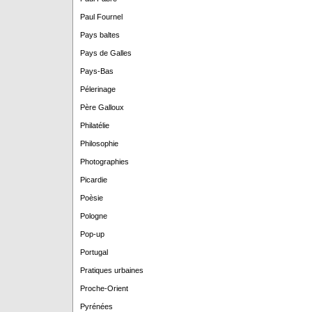
Paul Fournel
Pays baltes
Pays de Galles
Pays-Bas
Pélerinage
Père Galloux
Philatélie
Philosophie
Photographies
Picardie
Poèsie
Pologne
Pop-up
Portugal
Pratiques urbaines
Proche-Orient
Pyrénées