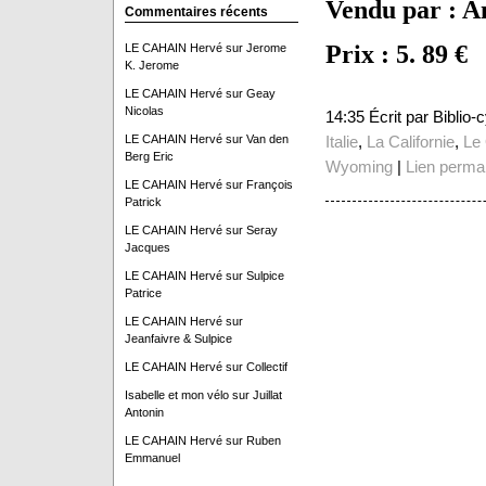
Vendu par : A
Commentaires récents
Prix : 5. 89 €
LE CAHAIN Hervé
sur
Jerome
K. Jerome
LE CAHAIN Hervé
sur
Geay
Nicolas
14:35 Écrit par Biblio
LE CAHAIN Hervé
sur
Van den
Italie
,
La Californie
,
Le
Berg Eric
Wyoming
|
Lien perma
LE CAHAIN Hervé
sur
François
Patrick
LE CAHAIN Hervé
sur
Seray
Jacques
LE CAHAIN Hervé
sur
Sulpice
Patrice
LE CAHAIN Hervé
sur
Jeanfaivre & Sulpice
LE CAHAIN Hervé
sur
Collectif
Isabelle et mon vélo
sur
Juillat
Antonin
LE CAHAIN Hervé
sur
Ruben
Emmanuel