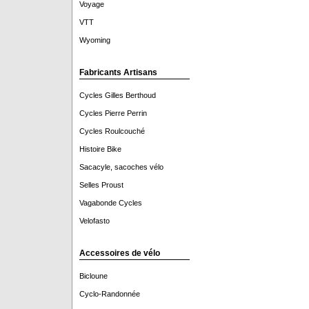
Voyage
VTT
Wyoming
Fabricants Artisans
Cycles Gilles Berthoud
Cycles Pierre Perrin
Cycles Roulcouché
Histoire Bike
Sacacyle, sacoches vélo
Selles Proust
Vagabonde Cycles
Velofasto
Accessoires de vélo
Bicloune
Cyclo-Randonnée