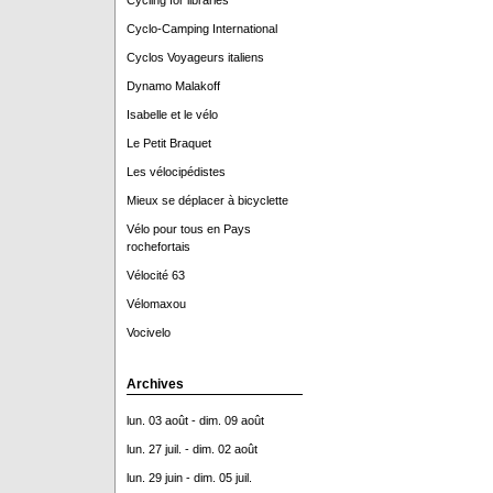
Cycling for libraries
Cyclo-Camping International
Cyclos Voyageurs italiens
Dynamo Malakoff
Isabelle et le vélo
Le Petit Braquet
Les vélocipédistes
Mieux se déplacer à bicyclette
Vélo pour tous en Pays
rochefortais
Vélocité 63
Vélomaxou
Vocivelo
Archives
lun. 03 août - dim. 09 août
lun. 27 juil. - dim. 02 août
lun. 29 juin - dim. 05 juil.