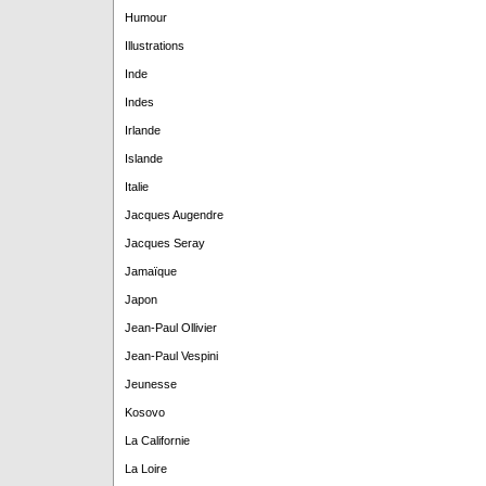
Humour
Illustrations
Inde
Indes
Irlande
Islande
Italie
Jacques Augendre
Jacques Seray
Jamaïque
Japon
Jean-Paul Ollivier
Jean-Paul Vespini
Jeunesse
Kosovo
La Californie
La Loire