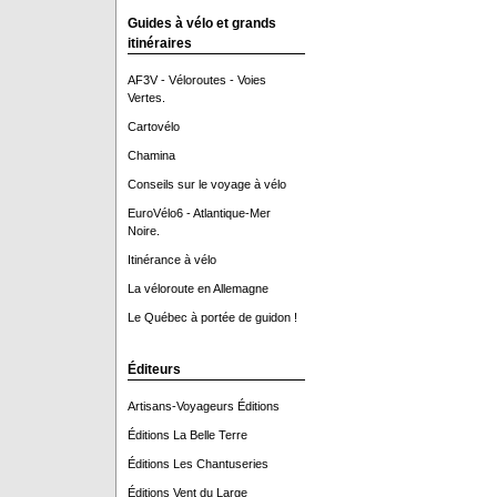
Guides à vélo et grands
itinéraires
AF3V - Véloroutes - Voies
Vertes.
Cartovélo
Chamina
Conseils sur le voyage à vélo
EuroVélo6 - Atlantique-Mer
Noire.
Itinérance à vélo
La véloroute en Allemagne
Le Québec à portée de guidon !
Éditeurs
Artisans-Voyageurs Éditions
Éditions La Belle Terre
Éditions Les Chantuseries
Éditions Vent du Large