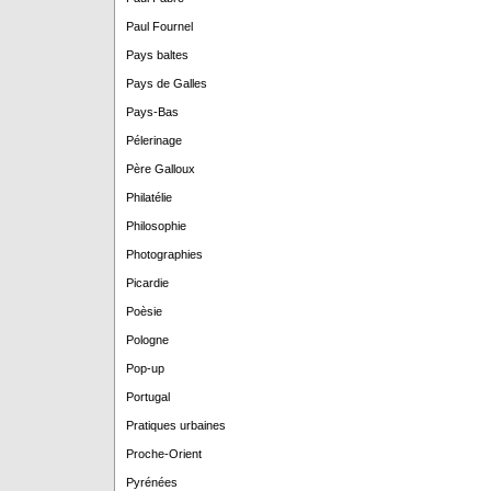
Paul Fournel
Pays baltes
Pays de Galles
Pays-Bas
Pélerinage
Père Galloux
Philatélie
Philosophie
Photographies
Picardie
Poèsie
Pologne
Pop-up
Portugal
Pratiques urbaines
Proche-Orient
Pyrénées