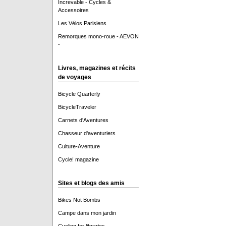
Increvable - Cycles &
Accessoires
Les Vélos Parisiens
Remorques mono-roue - AEVON
-
Livres, magazines et récits
de voyages
Bicycle Quarterly
BicycleTraveler
Carnets d'Aventures
Chasseur d'aventuriers
Culture-Aventure
Cycle! magazine
Sites et blogs des amis
Bikes Not Bombs
Campe dans mon jardin