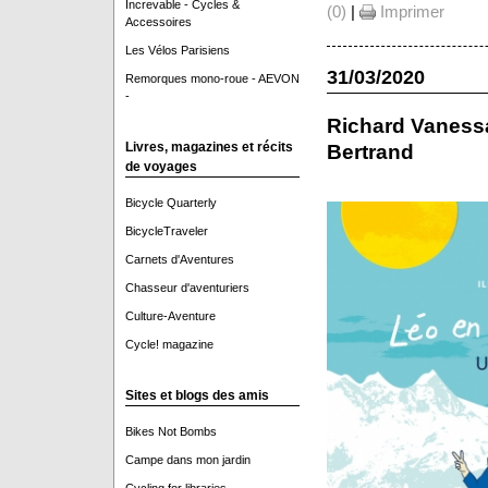
Increvable - Cycles &
(0)
|
Imprimer
Accessoires
Les Vélos Parisiens
31/03/2020
Remorques mono-roue - AEVON
-
Richard Vanessa
Livres, magazines et récits
Bertrand
de voyages
Bicycle Quarterly
BicycleTraveler
Carnets d'Aventures
Chasseur d'aventuriers
Culture-Aventure
Cycle! magazine
Sites et blogs des amis
Bikes Not Bombs
Campe dans mon jardin