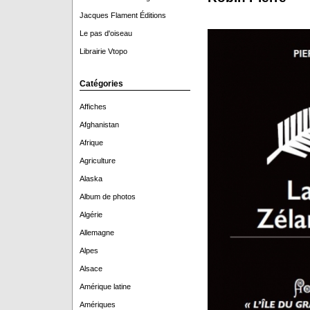
Jacques Flament Éditions
Le pas d'oiseau
Librairie Vtopo
Catégories
Affiches
Afghanistan
Afrique
Agriculture
Alaska
Album de photos
Algérie
Allemagne
Alpes
Alsace
Amérique latine
Amériques