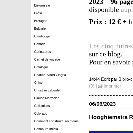
2023
–
96 page
Biélorussie
disponible
aupr
Brésil
Prix : 12 €
+ fr
Bretagne
Bulgarie
Cambodge
Canada
Les cinq autre
Caricatures
sur ce blog.
Carnet de voyage
Pour en savoir 
Catalogue
Charles-Albert Cingria
14:44 Écrit par Biblio
Chine
(0)
|
Imprimer
Christian Laborde
Claude Marthaler
06/06/2023
Collections
Colorado
Hooghiemstra 
Comment construire soi-même
Concours média