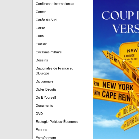
Conférence internationale
Contes
Corée du Sud
Corse
Cuba
Cuisine
Cyclisme militaire
Dessins
Diagonales de France et
d'Europe
Dictionnaire
Didier Béoutis
Do It Yourself
Documents
DVD
Écologie-Politique-Économie
Écosse
Entraînement