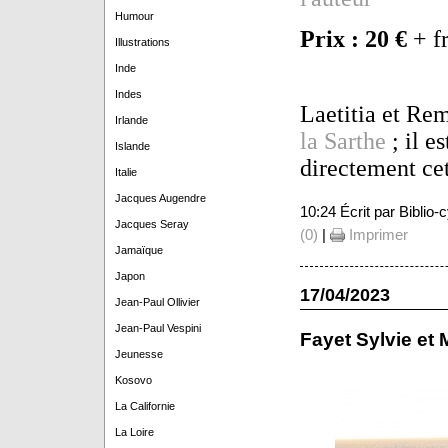
Humour
Prix : 20 €
+ f
Illustrations
Inde
Indes
Laetitia et Re
Irlande
la Sarthe
; il es
Islande
directement cet
Italie
Jacques Augendre
10:24 Écrit par Biblio
Jacques Seray
(0)
|
Imprimer
Jamaïque
Japon
17/04/2023
Jean-Paul Ollivier
Jean-Paul Vespini
Fayet Sylvie et 
Jeunesse
Kosovo
La Californie
La Loire