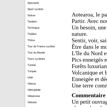
Spectacle
Sport cycliste
Aotearoa, le p
Suisse
Partir. Avec no
Tandem
Un besoin, une 
Technique
nature.
Théâtre
Sentir, voir, sa
Thèse
Être dans le mo
Tour de France cycliste
L'île du Nord e
Tour du Monde
Pics enneigés e
Tours cyclistes
Forêts luxurian
Tunisie
Volcanique et 
Turquie
Enneigée et dé
Utah
Vélocio
Une terre com
Vélocipédie
Commentaire
Vélodrome
Un petit ouvrag
Vietnam