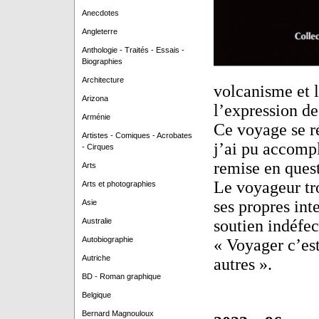
Anecdotes
Angleterre
Anthologie - Traités - Essais -
Biographies
Architecture
volcanisme et 
Arizona
l’expression de
Arménie
Ce voyage se r
Artistes - Comiques - Acrobates
j’ai pu accompl
- Cirques
remise en ques
Arts
Le voyageur tr
Arts et photographies
ses propres int
Asie
Australie
soutien indéfec
Autobiographie
« Voyager c’est 
Autriche
autres ».
BD - Roman graphique
Belgique
Bernard Magnouloux