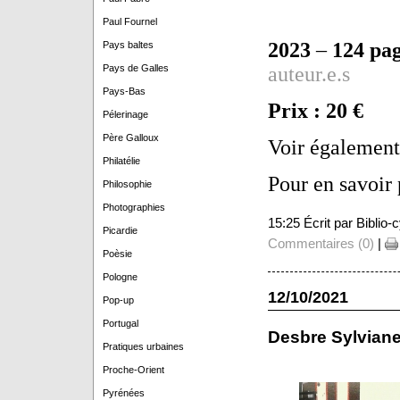
Paul Fournel
2023
–
124 pa
Pays baltes
Pays de Galles
auteur.e.s
Pays-Bas
Prix : 20 €
Pélerinage
Père Galloux
Voir également
Philatélie
Pour en savoir 
Philosophie
Photographies
15:25 Écrit par Biblio
Picardie
Commentaires (0)
|
Poèsie
Pologne
12/10/2021
Pop-up
Portugal
Desbre Sylviane
Pratiques urbaines
Proche-Orient
Pyrénées