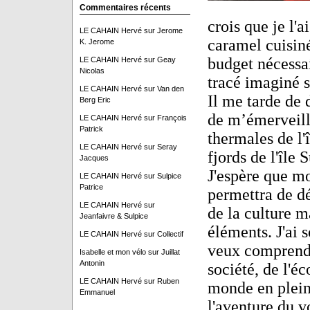
Commentaires récents
crois que je l'a
LE CAHAIN Hervé
sur
Jerome
caramel cuisinés
K. Jerome
budget nécessai
LE CAHAIN Hervé
sur
Geay
Nicolas
tracé imaginé s
LE CAHAIN Hervé
sur
Van den
Il me tarde de 
Berg Eric
de m’émerveille
LE CAHAIN Hervé
sur
François
Patrick
thermales de l'î
LE CAHAIN Hervé
sur
Seray
fjords de l'île 
Jacques
J'espère que mo
LE CAHAIN Hervé
sur
Sulpice
Patrice
permettra de dé
LE CAHAIN Hervé
sur
de la culture m
Jeanfaivre & Sulpice
éléments. J'ai s
LE CAHAIN Hervé
sur
Collectif
veux comprendr
Isabelle et mon vélo
sur
Juillat
Antonin
société, de l'é
LE CAHAIN Hervé
sur
Ruben
monde en pleine
Emmanuel
l'aventure du v