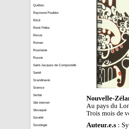
Québec
Raymond Poulidor
Récit
René Pellos
Revue
Roman
Roumanie
Russie
Saint-Jacques-de-Compostelle
Santé
Scandinavie
Science
Serbie
Nouvelle-Zéla
Site internet
Au pays du Lo
Slovaquie
Trois mois de v
Société
Auteur.e.s
: Sy
Sociologie