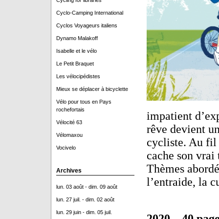
Cycling for libraries
Cyclo-Camping International
Cyclos Voyageurs italiens
Dynamo Malakoff
Isabelle et le vélo
Le Petit Braquet
Les vélocipédistes
Mieux se déplacer à bicyclette
Vélo pour tous en Pays
rochefortais
impatient d’ex
Vélocité 63
rêve devient un
Vélomaxou
cycliste. Au fi
Vocivelo
cache son vrai
Thèmes abordé :
Archives
l’entraide, la 
lun. 03 août - dim. 09 août
lun. 27 juil. - dim. 02 août
lun. 29 juin - dim. 05 juil.
2020
–
40 page