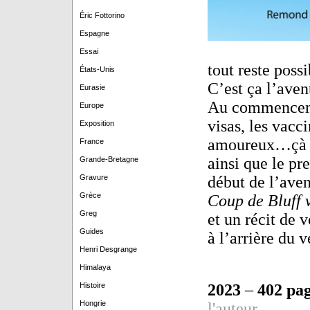
Éric Fottorino
Espagne
Essai
tout reste possi
États-Unis
C’est ça l’aven
Eurasie
Au commencement
Europe
visas, les vac
Exposition
amoureux…çà ça 
France
ainsi que le pr
Grande-Bretagne
Gravure
début de l’aven
Grèce
Coup de Bluff
Greg
et un récit de 
Guides
à l’arrière du v
Henri Desgrange
Himalaya
Histoire
2023
–
402 pa
Hongrie
l'auteur