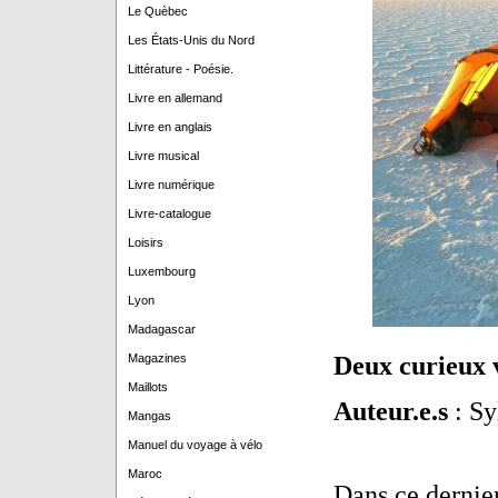
Le Quèbec
Les États-Unis du Nord
Littérature - Poésie.
Livre en allemand
Livre en anglais
Livre musical
Livre numérique
Livre-catalogue
Loisirs
Luxembourg
Lyon
Madagascar
Magazines
Deux curieux 
Maillots
Auteur.e.s
: Sy
Mangas
Manuel du voyage à vélo
Maroc
Dans ce dernie