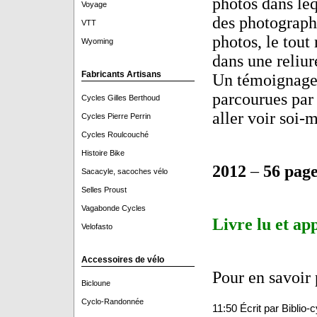
photos dans leq
Voyage
des photographi
VTT
photos, le tout 
Wyoming
dans une reliur
Fabricants Artisans
Un témoignage 
parcourues par 
Cycles Gilles Berthoud
aller voir soi-
Cycles Pierre Perrin
Cycles Roulcouché
Histoire Bike
2012
–
56 page
Sacacyle, sacoches vélo
Selles Proust
Vagabonde Cycles
Livre lu et ap
Velofasto
Accessoires de vélo
Pour en savoir 
Bicloune
Cyclo-Randonnée
11:50 Écrit par Biblio