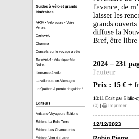
l'avance, de m
Guides à vélo et grands
itinéraires
laisser les ren
grands ouverts 
AF3V - Véloroutes - Voies
Vertes.
diffuse la Nouv
Cartovélo
Bref, être libre 
Chamina
Conseils sur le voyage à vélo
EuroVélo6 - Atlantique-Mer
2024
–
231 pa
Noire.
l'auteur
Itinérance à vélo
La véloroute en Allemagne
Prix : 15 €
+ fr
Le Québec à portée de guidon !
10:11 Écrit par Biblio
Éditeurs
(0)
|
Imprimer
Artisans-Voyageurs Éditions
Éditions La Belle Terre
12/12/2023
Éditions Les Chantuseries
Robin Pierre
Éditions Vent du Large