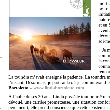
mort d
pour 
initia
natur
et en 
aventu
découv
soi-m
« Je m
comme
la con
conna
rencon
La toundra m’avait enseigné la patience. La toundra m
l’instant. Désormais, je partirai là où je continuerai d’ê
Bortoletto
–
www.lindabortoletto.com
À l’aube de ses 30 ans, Linda possède tout pour être 
dévoué, une carrière prometteuse, une situation confo
père meurt, elle prend conscience que cette existence 
s