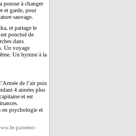
la pousse à changer
e et garde, pour
ature sauvage.
ka, et partage le
 est ponctué de
rches dans
es. Un voyage
-même. Un hymne à la
l’Armée de l’air puis
ndant 4 années plus
apitaine et est
inances.
s en psychologie et
www.le-passeur-