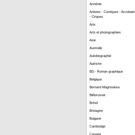
Arménie
Artistes - Comiques - Acrobate
- Cirques
Arts
Arts et photographies
Asie
Australie
Autobiographie
Autriche
BD - Roman graphique
Belgique
Bernard Magnouloux
Biélorussie
Brésil
Bretagne
Bulgarie
Cambodge
Canada