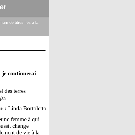
er
mum de titres liés à la
 je continuerai
l des terres
ges
r :
Linda Bortoletto
eune femme à qui
éussit change
lement de vie à la