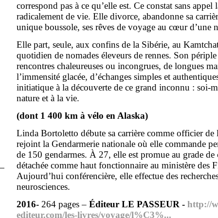
correspond pas à ce qu’elle est. Ce constat sans appel 
radicalement de vie. Elle divorce, abandonne sa carrièr
unique boussole, ses rêves de voyage au cœur d’une n
Elle part, seule, aux confins de la Sibérie, au Kamtchat
quotidien de nomades éleveurs de rennes. Son périple
rencontres chaleureuses ou incongrues, de longues ma
l’immensité glacée, d’échanges simples et authentiqu
initiatique à la découverte de ce grand inconnu : soi
nature et à la vie.
(dont 1 400 km à vélo en Alaska)
Linda Bortoletto débute sa carrière comme officier de 
rejoint la Gendarmerie nationale où elle commande pe
de 150 gendarmes. À 27, elle est promue au grade de c
détachée comme haut fonctionnaire au ministère des F
Aujourd’hui conférencière, elle effectue des recherche
neurosciences.
2016-
264 pages –
Éditeur LE PASSEUR -
http://
editeur.com/les-livres/voyage/l%C3%...