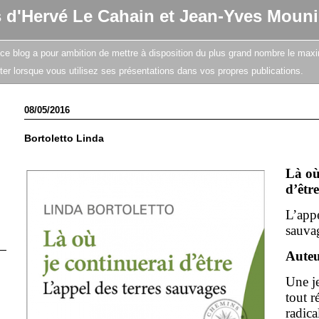
s d'Hervé Le Cahain et Jean-Yves Mouni
e, ce blog a pour ambition de mettre à disposition du plus grand nombre le maxi
citer lorsque vous utilisez ses présentations dans vos propres publications.
08/05/2016
Bortoletto Linda
Là où
d’être
L’appe
sauva
Auteu
Une j
tout r
radica