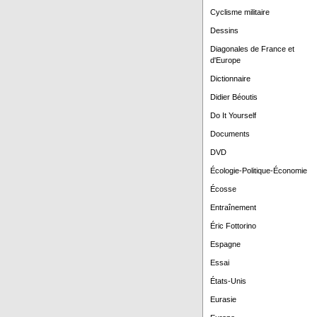
Cyclisme militaire
Dessins
Diagonales de France et
d'Europe
Dictionnaire
Didier Béoutis
Do It Yourself
Documents
DVD
Écologie-Politique-Économie
Écosse
Entraînement
Éric Fottorino
Espagne
Essai
États-Unis
Eurasie