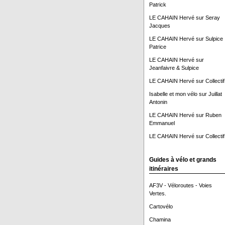
Patrick
LE CAHAIN Hervé
sur
Seray
Jacques
LE CAHAIN Hervé
sur
Sulpice
Patrice
LE CAHAIN Hervé
sur
Jeanfaivre & Sulpice
LE CAHAIN Hervé
sur
Collectif
Isabelle et mon vélo
sur
Juillat
Antonin
LE CAHAIN Hervé
sur
Ruben
Emmanuel
LE CAHAIN Hervé
sur
Collectif
Guides à vélo et grands
itinéraires
AF3V - Véloroutes - Voies
Vertes.
Cartovélo
Chamina