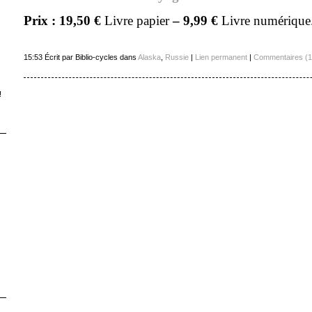
Prix : 19,50 €
Livre papier
– 9,99 €
Livre numérique
15:53 Écrit par Biblio-cycles dans
Alaska
,
Russie
|
Lien permanent
|
Commentaires (1
!