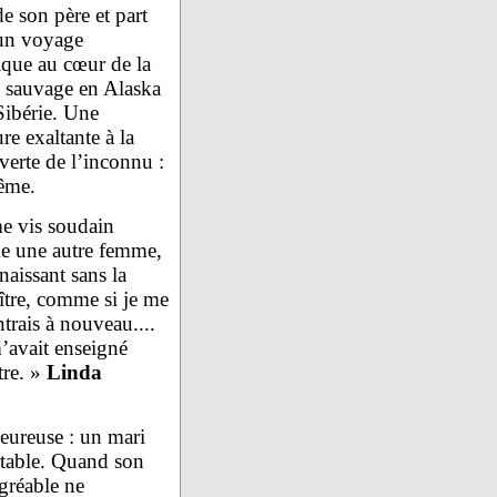
e son père et part
un voyage
tique au cœur de la
e sauvage en Alaska
Sibérie. Une
re exaltante à la
erte de l’inconnu :
ême.
e vis soudain
 une autre femme,
naissant sans la
ître, comme si je me
trais à nouveau....
’avait enseigné
tre. »
Linda
heureuse : un mari
rtable. Quand son
agréable ne