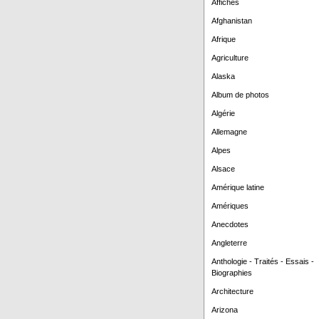
Affiches
Afghanistan
Afrique
Agriculture
Alaska
Album de photos
Algérie
Allemagne
Alpes
Alsace
Amérique latine
Amériques
Anecdotes
Angleterre
Anthologie - Traités - Essais -
Biographies
Architecture
Arizona