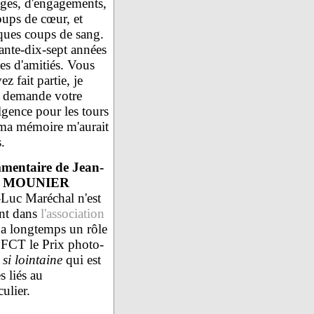
ges, d'engagements,
oups de cœur, et
ques coups de sang.
ante-dix-sept années
es d'amitiés. Vous
ez fait partie, je
 demande votre
lgence pour les tours
ma mémoire m'aurait
.
entaire de Jean-
s MOUNIER
-Luc Maréchal n'est
ent dans
l'association
oua longtemps un rôle
 FFCT le Prix photo-
si lointaine
qui est
 liés au
ulier.