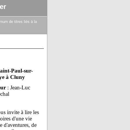
er
mum de titres liés à la
aint-Paul-sur-
e à Cluny
eur
: Jean-Luc
chal
us invite à lire les
ires d'une vie
e d'aventures, de