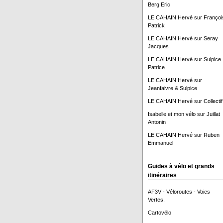
Berg Eric
LE CAHAIN Hervé
sur
Françoi
Patrick
LE CAHAIN Hervé
sur
Seray
Jacques
LE CAHAIN Hervé
sur
Sulpice
Patrice
LE CAHAIN Hervé
sur
Jeanfaivre & Sulpice
LE CAHAIN Hervé
sur
Collectif
Isabelle et mon vélo
sur
Juillat
Antonin
LE CAHAIN Hervé
sur
Ruben
Emmanuel
Guides à vélo et grands
itinéraires
AF3V - Véloroutes - Voies
Vertes.
Cartovélo