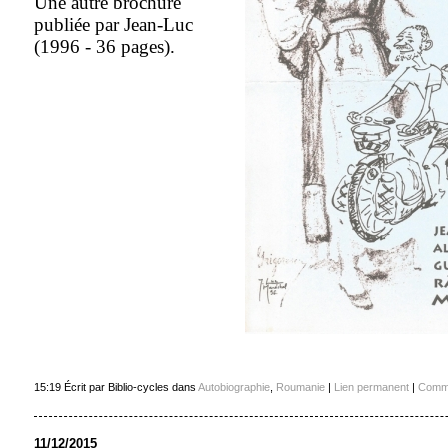
Une autre brochure
publiée par Jean-Luc
(1996 - 36 pages).
15:19 Écrit par Biblio-cycles dans
Autobiographie
,
Roumanie
|
Lien permanent
|
Comme
11/12/2015