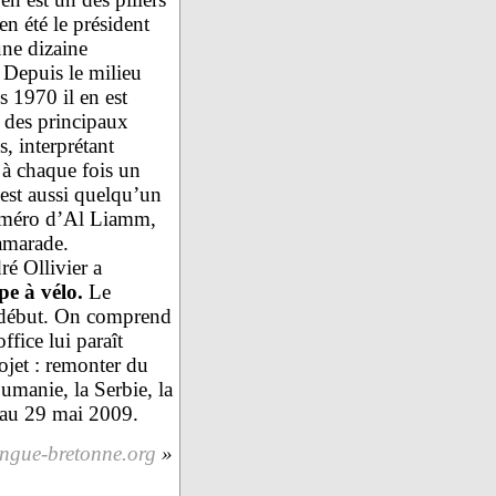
en été le président
ne dizaine
 Depuis le milieu
s 1970 il en est
n des principaux
, interprétant
 à chaque fois un
’est aussi quelqu’un
numéro d’Al Liamm,
camarade.
ré Ollivier a
pe à vélo.
Le
u début. On comprend
fice lui paraît
ojet : remonter du
umanie, la Serbie, la
l au 29 mai 2009.
angue-bretonne.org
»