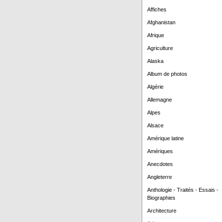
Affiches
Afghanistan
Afrique
Agriculture
Alaska
Album de photos
Algérie
Allemagne
Alpes
Alsace
Amérique latine
Amériques
Anecdotes
Angleterre
Anthologie - Traités - Essais -
Biographies
Architecture