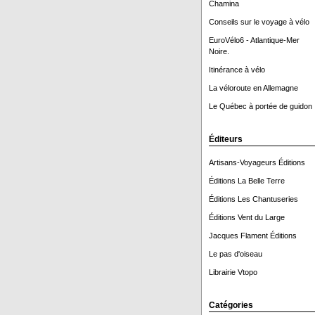
Chamina
Conseils sur le voyage à vélo
EuroVélo6 - Atlantique-Mer
Noire.
Itinérance à vélo
La véloroute en Allemagne
Le Québec à portée de guidon 
Éditeurs
Artisans-Voyageurs Éditions
Éditions La Belle Terre
Éditions Les Chantuseries
Éditions Vent du Large
Jacques Flament Éditions
Le pas d'oiseau
Librairie Vtopo
Catégories