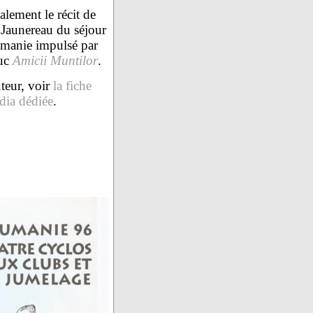
alement le récit de
Jaunereau du séjour
manie impulsé par
uc
Amicii Muntilor
.
uteur, voir
la fiche
dia dédiée
.