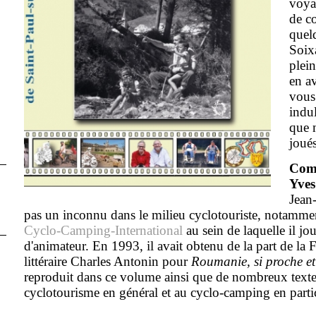
voya
de c
quel
Soix
plein
en av
vous
indu
que 
joués
Comm
Yve
Jean
pas un inconnu dans le milieu cyclotouriste, notamm
Cyclo-Camping-International
au sein de laquelle il j
d'animateur
. En 1993,
il avait obtenu de la part de la
littéraire Charles Antonin pour
Roumanie, si proche et 
reproduit dans ce volume ainsi que de nombreux textes
cyclotourisme en général et au cyclo-camping en partic