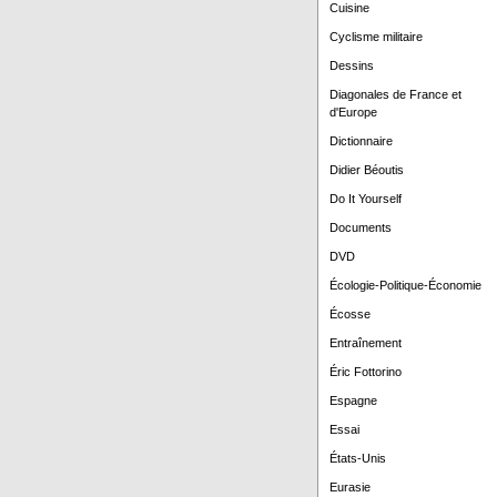
Cuisine
Cyclisme militaire
Dessins
Diagonales de France et
d'Europe
Dictionnaire
Didier Béoutis
Do It Yourself
Documents
DVD
Écologie-Politique-Économie
Écosse
Entraînement
Éric Fottorino
Espagne
Essai
États-Unis
Eurasie