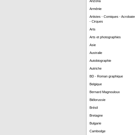
Arizona
Arménie
Artistes - Comiques - Acrobate
- Cirques
Arts
Arts et photographies
Asie
Australie
Autobiographie
Autriche
BD - Roman graphique
Belgique
Bernard Magnouloux
Biélorussie
Brésil
Bretagne
Bulgarie
Cambodge