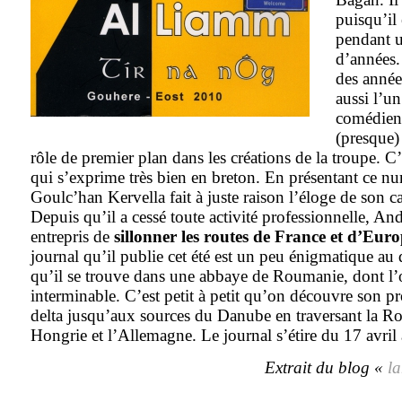
puisqu’il 
pendant u
d’années.
des année
aussi l’u
comédiens
(presque)
rôle de premier plan dans les créations de la troupe. C
qui s’exprime très bien en breton. En présentant ce 
Goulc’han Kervella fait à juste raison l’éloge de son 
Depuis qu’il a cessé toute activité professionnelle, And
entrepris de
sillonner les routes de France et d’Euro
journal qu’il publie cet été est un peu énigmatique a
qu’il se trouve dans une abbaye de Roumanie, dont l’of
interminable. C’est petit à petit qu’on découvre son pr
delta jusqu’aux sources du Danube en traversant la Ro
Hongrie et l’Allemagne. Le journal s’étire du 17 avri
Extrait du blog «
l