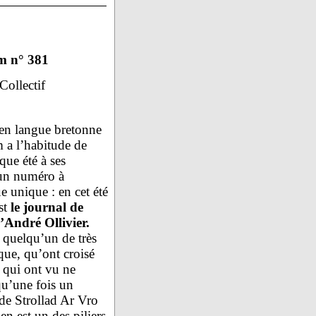
m n° 381
Collectif
en langue bretonne
 a l’habitude de
que été à ses
un numéro à
e unique : en cet été
st
le journal de
’André Ollivier.
 quelqu’un de très
ue, qu’ont croisé
 qui ont vu ne
 qu’une fois un
 de Strollad Ar Vro
en est un des piliers