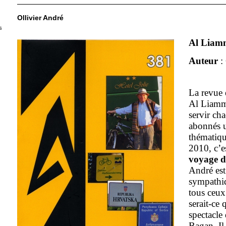
Ollivier André
s
Al Liam
Auteur
: 
La revue 
Al Liamm
servir cha
abonnés 
thématiqu
2010, c’e
voyage d
André est
sympathiq
tous ceux
serait-ce
spectacle
Bagan. Il 