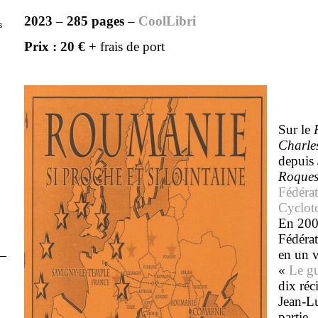
2023
–
285 pages
–
CoolLibri
s
Prix : 20 €
+ frais de port
Sur le
Charle
depuis
Roque
Fédérat
Cyclot
En 200
Fédérat
en un v
«
Le gu
dix réc
Jean-Lu
partie.