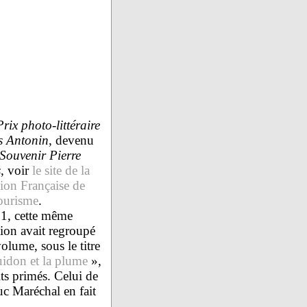
Prix photo-littéraire
s Antonin
, devenu
Souvenir Pierre
s
, voir
le site de la
ion Française de
ourisme
.
1, cette même
ion avait regroupé
olume, sous le titre
idon et la plume
»,
its primés. Celui de
c Maréchal en fait