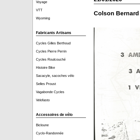
Voyage
VTT
Colson Bernard
Wyoming
Fabricants Artisans
Cycles Gilles Berthoud
Cycles Pierre Perrin
Cycles Roulcouché
Histoire Bike
Sacacyle, sacoches vélo
Selles Proust
Vagabonde Cycles
Velofasto
Accessoires de vélo
Bicloune
Cyclo-Randonnée