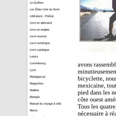
Le Quèbec
Les États-Unis du Nord
Littérature - Poésie.
Livre en allemand
Livre en anglais
Livre musical
Livre numérique
Livre-catalogue
Loisirs
avons rassemblé
Luxembourg
minutieusement
Lyon
Madagascar
bicyclette, nou
Magazines
mexicaine, tout
Maillots
pied dans les 
Mangas
côte ouest amé
Manuel du voyage à vélo
Tous les quatre
Maroc
nécessaire à réa