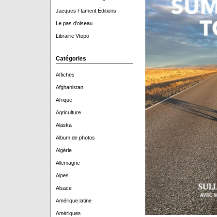
Jacques Flament Éditions
Le pas d'oiseau
Librairie Vtopo
Catégories
Affiches
Afghanistan
Afrique
Agriculture
Alaska
Album de photos
Algérie
Allemagne
Alpes
Alsace
Amérique latine
Amériques