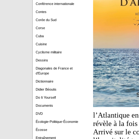
Conférence internationale
Contes
Corée du Sud
Corse
Cuba
Cuisine
Cyclisme militaire
Dessins
Diagonales de France et
d'Europe
Dictionnaire
Didier Béoutis
Do It Yourself
Documents
l’Atlantique en
DVD
révèle à la fois
Écologie-Politique-Économie
Écosse
Arrivé sur le c
Entraînement