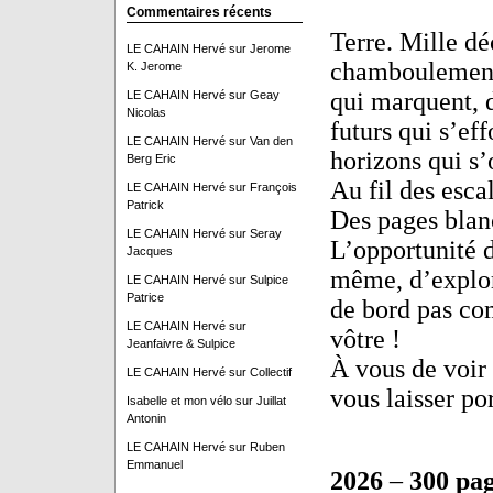
Commentaires récents
Terre. Mille dé
LE CAHAIN Hervé
sur
Jerome
chamboulements
K. Jerome
qui marquent, 
LE CAHAIN Hervé
sur
Geay
Nicolas
futurs qui s’ef
LE CAHAIN Hervé
sur
Van den
horizons qui s’
Berg Eric
Au fil des esca
LE CAHAIN Hervé
sur
François
Patrick
Des pages blanc
LE CAHAIN Hervé
sur
Seray
L’opportunité 
Jacques
même, d’explore
LE CAHAIN Hervé
sur
Sulpice
Patrice
de bord pas com
LE CAHAIN Hervé
sur
vôtre !
Jeanfaivre & Sulpice
À vous de voir 
LE CAHAIN Hervé
sur
Collectif
vous laisser po
Isabelle et mon vélo
sur
Juillat
Antonin
LE CAHAIN Hervé
sur
Ruben
Emmanuel
2026
–
300
pag