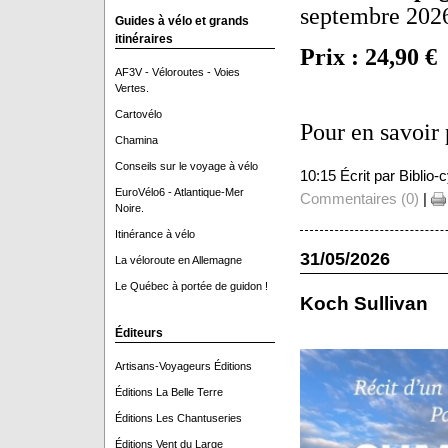
septembre 202
Guides à vélo et grands
itinéraires
Prix : 24,90 €
AF3V - Véloroutes - Voies
Vertes.
Cartovélo
Pour en savoir 
Chamina
Conseils sur le voyage à vélo
10:15 Écrit par Biblio
EuroVélo6 - Atlantique-Mer
Commentaires (0)
|
Noire.
Itinérance à vélo
31/05/2026
La véloroute en Allemagne
Le Québec à portée de guidon !
Koch Sullivan
Éditeurs
Artisans-Voyageurs Éditions
Éditions La Belle Terre
Éditions Les Chantuseries
Éditions Vent du Large