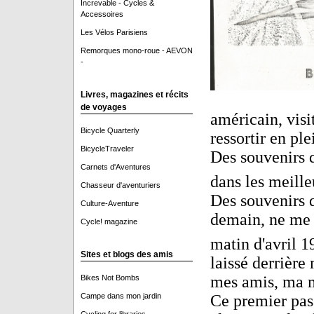
Increvable - Cycles &
Accessoires
Les Vélos Parisiens
Remorques mono-roue - AEVON
-
Livres, magazines et récits
de voyages
américain, visi
Bicycle Quarterly
ressortir en pl
BicycleTraveler
Des souvenirs q
Carnets d'Aventures
dans les meille
Chasseur d'aventuriers
Des souvenirs q
Culture-Aventure
demain, ne me f
Cycle! magazine
matin d'avril 1
Sites et blogs des amis
laissé derrière
mes amis, ma m
Bikes Not Bombs
Campe dans mon jardin
Ce premier pas f