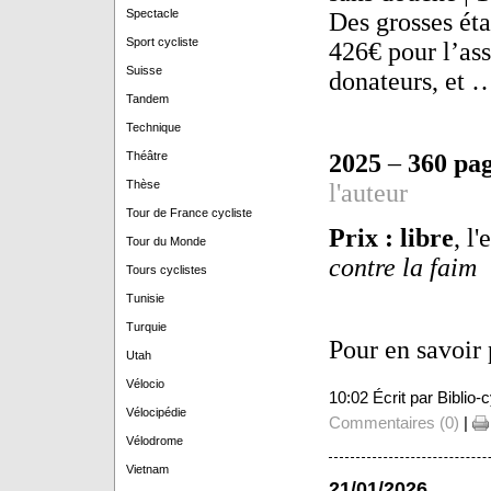
Spectacle
Des grosses éta
Sport cycliste
426€ pour l’as
Suisse
donateurs, et …
Tandem
Technique
Théâtre
2025
–
360 pag
Thèse
l'auteur
Tour de France cycliste
Prix : libre
, l
Tour du Monde
contre la faim
Tours cyclistes
Tunisie
Turquie
Pour en savoir 
Utah
Vélocio
10:02 Écrit par Biblio
Vélocipédie
Commentaires (0)
|
Vélodrome
Vietnam
21/01/2026