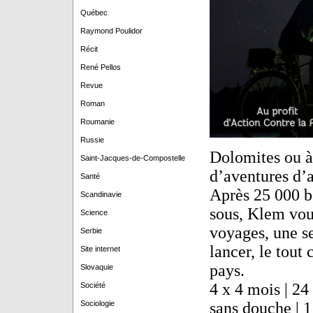
Québec
Raymond Poulidor
Récit
René Pellos
Revue
Roman
Roumanie
Russie
Dolomites ou à
Saint-Jacques-de-Compostelle
d’aventures d’ai
Santé
Après 25 000 bo
Scandinavie
sous, Klem vous
Science
voyages, une s
Serbie
lancer, le tout
Site internet
pays.
Slovaquie
4 x 4 mois | 24
Société
Sociologie
sans douche | 1