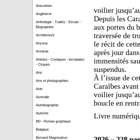
Anecdotes
voilier jusqu’a
Angleterre
Depuis les Car
Anthologie - Traités - Essais -
aux portes du 
Biographies
traversée de tr
Architecture
le récit de cet
Arizona
après jour dans
Arménie
immensités sauv
Artistes - Comiques - Acrobates
- Cirques
suspendus.
Arts
À l’issue de ce
Arts et photographies
Caraïbes avant 
Asie
voilier jusqu’a
Australie
boucle en rentr
Autobiographie
Autriche
Livre numériqu
BD - Roman graphique
Belgique
2026
–
228 pa
Bernard Magnouloux