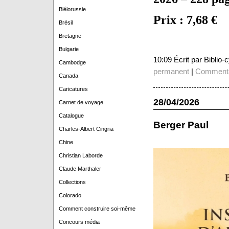
Biélorussie
Prix : 7,68 €
Brésil
Bretagne
Bulgarie
10:09 Écrit par Biblio
Cambodge
permanent
|
Commenta
Canada
Caricatures
28/04/2026
Carnet de voyage
Catalogue
Berger Paul
Charles-Albert Cingria
Chine
Christian Laborde
Claude Marthaler
Collections
Colorado
Comment construire soi-même
Concours média