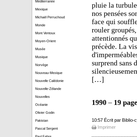
Méditerranée
pluie la turbul
Mexique
nos pensées son
Michaël Perruchoud
face qui souffl
Monde
rouler groupés,
Mont Ventoux
attentionnés q
Moyen-Orient
précède. La vis
Musée
d'imperméables 
Musique
surprend sans d
Norvège
silencieusemen
Nouveau-Mexique
[…]
Nouvelle Calédonie
Nouvelle-Zélande
Nouvelles
1990
–
19 pag
Océanie
Olivier Godin
10:57 Écrit par Biblio
Pakistan
Imprimer
Pascal Sergent
Paul Fabre