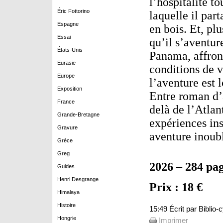
l’hospitalité t
Éric Fottorino
laquelle il par
Espagne
en bois. Et, pl
Essai
qu’il s’aventur
États-Unis
Panama, affront
Eurasie
conditions de 
Europe
l’aventure est 
Exposition
Entre roman d’a
France
delà de l’Atlan
Grande-Bretagne
expériences ins
Gravure
aventure inoubl
Grèce
Greg
2026
–
284 pa
Guides
Henri Desgrange
Prix : 18 €
Himalaya
Histoire
15:49 Écrit par Biblio
Hongrie
Imprimer