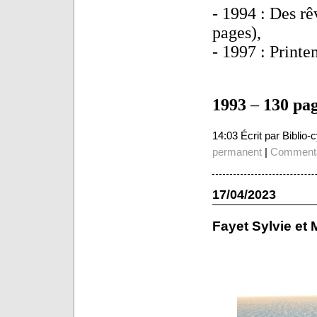
- 1994 : Des rê
pages),
- 1997 : Printe
1993
–
130 pa
14:03 Écrit par Biblio
permanent
|
Commenta
17/04/2023
Fayet Sylvie et 