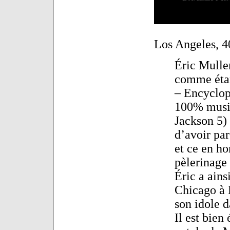
Los Angeles, 4
Éric Muller
comme étan
– Encyclopé
100% musiq
Jackson 5) 
d’avoir par
et ce en h
pèlerinage 
Éric a ains
Chicago à L
son idole 
Il est bien