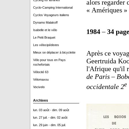
Cycling for libraries
alors regarder 
Cyclo-Camping International
« Amériques » a
Cyclos Voyageurs italiens
Dynamo Malakoff
1984
–
34 page
Isabelle et le vélo
Le Petit Braquet
Les vélocipédistes
Après ce voyag
Mieux se déplacer à bicyclette
Geertruida Koop
Vélo pour tous en Pays
rochefortais
l'Afrique qu'il
Vélocité 63
de Paris – Bob
Vélomaxou
e
occidentale 2
Vocivelo
Archives
lun. 03 août - dim. 09 août
lun. 27 juil. - dim. 02 août
lun. 29 juin - dim. 05 juil.