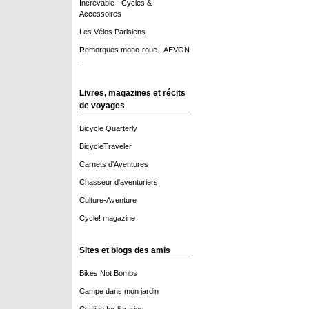
Increvable - Cycles &
Accessoires
Les Vélos Parisiens
Remorques mono-roue - AEVON
-
Livres, magazines et récits
de voyages
Bicycle Quarterly
BicycleTraveler
Carnets d'Aventures
Chasseur d'aventuriers
Culture-Aventure
Cycle! magazine
Sites et blogs des amis
Bikes Not Bombs
Campe dans mon jardin