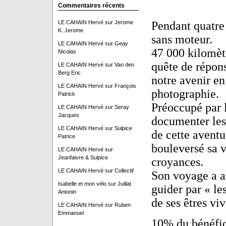
Commentaires récents
LE CAHAIN Hervé
sur
Jerome
Pendant quatre
K. Jerome
sans moteur.
LE CAHAIN Hervé
sur
Geay
47 000 kilomètr
Nicolas
quête de répons
LE CAHAIN Hervé
sur
Van den
Berg Eric
notre avenir en
LE CAHAIN Hervé
sur
François
photographie.
Patrick
Préoccupé par 
LE CAHAIN Hervé
sur
Seray
Jacques
documenter les
LE CAHAIN Hervé
sur
Sulpice
de cette aventur
Patrice
bouleversé sa 
LE CAHAIN Hervé
sur
Jeanfaivre & Sulpice
croyances.
LE CAHAIN Hervé
sur
Collectif
Son voyage a al
Isabelle et mon vélo
sur
Juillat
guider par « le
Antonin
de ses êtres viv
LE CAHAIN Hervé
sur
Ruben
Emmanuel
10% du bénéfic