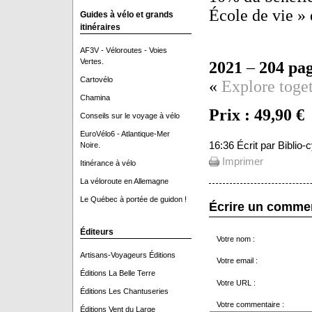
École de vie »
Guides à vélo et grands
itinéraires
AF3V - Véloroutes - Voies
Vertes.
2021
–
204 pa
Cartovélo
«
Explore toget
Chamina
Prix : 49,90 €
Conseils sur le voyage à vélo
EuroVélo6 - Atlantique-Mer
16:36 Écrit par Biblio
Noire.
Imprimer
Itinérance à vélo
La véloroute en Allemagne
Le Québec à portée de guidon !
Écrire un comme
Éditeurs
Votre nom :
Artisans-Voyageurs Éditions
Votre email :
Éditions La Belle Terre
Votre URL :
Éditions Les Chantuseries
Votre commentaire :
Éditions Vent du Large