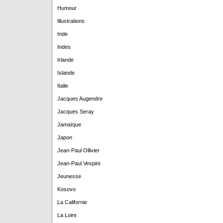
Humour
Illustrations
Inde
Indes
Irlande
Islande
Italie
Jacques Augendre
Jacques Seray
Jamaïque
Japon
Jean-Paul Ollivier
Jean-Paul Vespini
Jeunesse
Kosovo
La Californie
La Loire