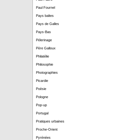
Paul Fournel
Pays baltes
Pays de Galles
Pays-Bas
Pélerinage
Père Galloux
Philatélie
Philosophie
Photographies
Picardie
Poèsie
Pologne
Pop-up
Portugal
Pratiques urbaines
Proche-Orient
Pyrénées