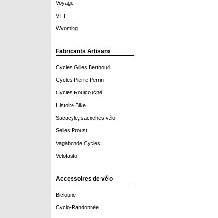
Voyage
VTT
Wyoming
Fabricants Artisans
Cycles Gilles Berthoud
Cycles Pierre Perrin
Cycles Roulcouché
Histoire Bike
Sacacyle, sacoches vélo
Selles Proust
Vagabonde Cycles
Velofasto
Accessoires de vélo
Bicloune
Cyclo-Randonnée