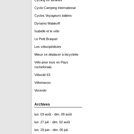
Cycling for libraries
Cyclo-Camping International
Cyclos Voyageurs italiens
Dynamo Malakoff
Isabelle et le vélo
Le Petit Braquet
Les vélocipédistes
Mieux se déplacer à bicyclette
Vélo pour tous en Pays
rochefortais
Vélocité 63
Vélomaxou
Vocivelo
Archives
lun. 03 août - dim. 09 août
lun. 27 juil. - dim. 02 août
lun. 29 juin - dim. 05 juil.