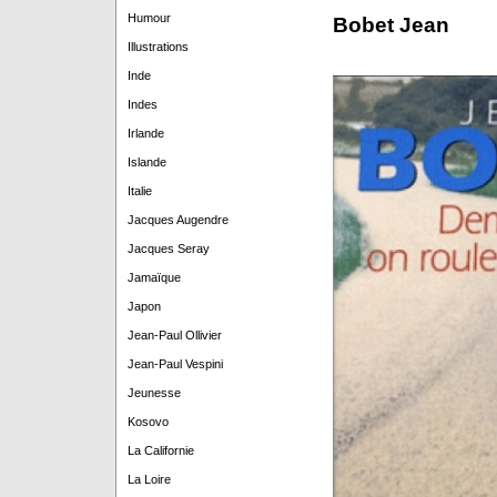
Humour
Bobet Jean
Illustrations
Inde
Indes
Irlande
Islande
Italie
Jacques Augendre
Jacques Seray
Jamaïque
Japon
Jean-Paul Ollivier
Jean-Paul Vespini
Jeunesse
Kosovo
La Californie
La Loire