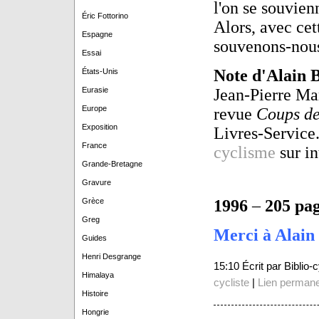
l'on se souvien
Éric Fottorino
Alors, avec cet
Espagne
souvenons-nous
Essai
Note d'Alain 
États-Unis
Eurasie
Jean-Pierre Ma
Europe
revue
Coups de
Exposition
Livres-Service
France
cyclisme
sur in
Grande-Bretagne
Gravure
Grèce
1996
–
205 pa
Greg
Merci à Alain 
Guides
Henri Desgrange
15:10 Écrit par Biblio
Himalaya
cycliste
|
Lien perman
Histoire
Hongrie