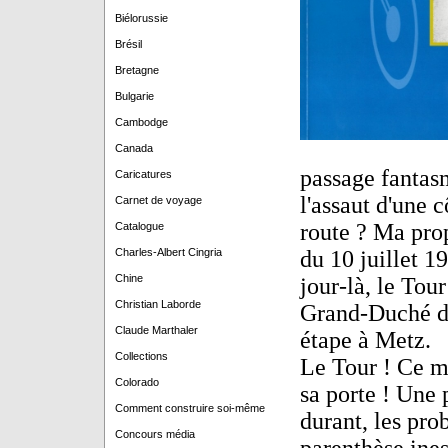
Biélorussie
Brésil
Bretagne
Bulgarie
Cambodge
Canada
passage fantas
Caricatures
l'assaut d'une 
Carnet de voyage
route ? Ma pro
Catalogue
Charles-Albert Cingria
du 10 juillet 1
Chine
jour-là, le Tou
Christian Laborde
Grand-Duché de
Claude Marthaler
étape à Metz.
Collections
Le Tour ! Ce m
Colorado
sa porte ! Une 
Comment construire soi-même
durant, les pr
Concours média