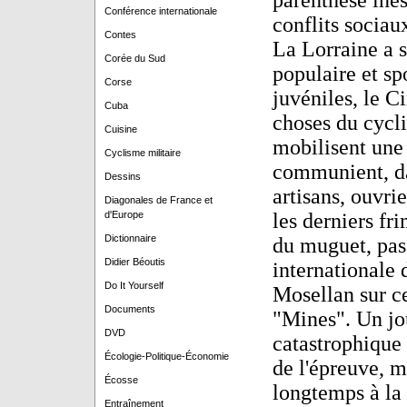
parenthèse ines
Conférence internationale
conflits sociau
Contes
La Lorraine a s
Corée du Sud
populaire et sp
Corse
juvéniles, le C
Cuba
choses du cycli
Cuisine
mobilisent une 
Cyclisme militaire
communient, da
Dessins
artisans, ouvri
Diagonales de France et
d'Europe
les derniers fr
Dictionnaire
du muguet, pass
Didier Béoutis
internationale d
Do It Yourself
Mosellan sur ce
Documents
"Mines". Un jou
DVD
catastrophique d
Écologie-Politique-Économie
de l'épreuve, ma
Écosse
longtemps à la 
Entraînement