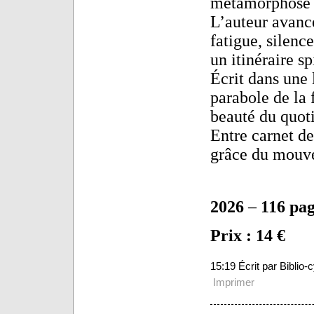
métamorphose e
L’auteur avance
fatigue, silenc
un itinéraire s
Écrit dans une 
parabole de la 
beauté du quoti
Entre carnet de
grâce du mouvem
2026
–
116 pag
Prix : 14 €
15:19 Écrit par Biblio
Imprimer