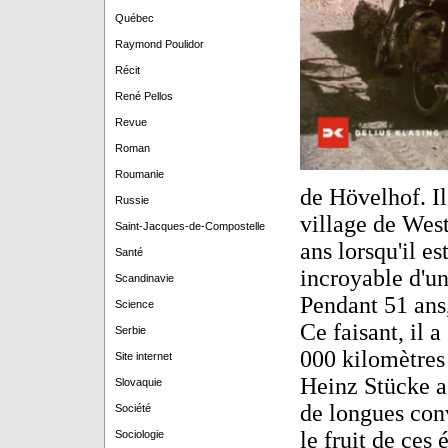
Québec
Raymond Poulidor
Récit
René Pellos
Revue
Roman
Roumanie
de Hövelhof. Il 
Russie
village de West
Saint-Jacques-de-Compostelle
ans lorsqu'il es
Santé
incroyable d'u
Scandinavie
Pendant 51 ans
Science
Ce faisant, il 
Serbie
000 kilomètres 
Site internet
Heinz Stücke a p
Slovaquie
de longues con
Société
le fruit de ces 
Sociologie