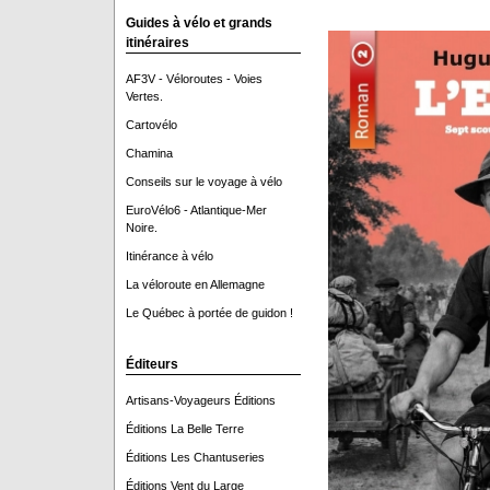
Guides à vélo et grands
itinéraires
AF3V - Véloroutes - Voies
Vertes.
Cartovélo
Chamina
Conseils sur le voyage à vélo
EuroVélo6 - Atlantique-Mer
Noire.
Itinérance à vélo
La véloroute en Allemagne
Le Québec à portée de guidon !
Éditeurs
Artisans-Voyageurs Éditions
Éditions La Belle Terre
Éditions Les Chantuseries
Éditions Vent du Large