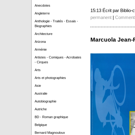
Anecdotes
15:13 Écrit par Biblio
Angleterre
permanent
|
Commenta
Anthologie - Traités - Essais -
Biographies
Architecture
Marcuola Jean-P
Arizona
Arménie
Artistes - Comiques - Acrobates
- Cirques
Arts
Arts et photographies
Asie
Australie
Autobiographie
Autriche
BD - Roman graphique
Belgique
Bernard Magnouloux