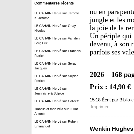
Commentaires récents
ou en parapente,
LE CAHAIN Hervé
sur
Jerome
jungle et les m
K. Jerome
LE CAHAIN Hervé
sur
Geay
la joie de la r
Nicolas
Un périple qui
LE CAHAIN Hervé
sur
Van den
devenu, à son r
Berg Eric
parfois ses vale
LE CAHAIN Hervé
sur
François
Patrick
LE CAHAIN Hervé
sur
Seray
Jacques
2026
–
168 pa
LE CAHAIN Hervé
sur
Sulpice
Patrice
Prix : 14,90 €
LE CAHAIN Hervé
sur
Jeanfaivre & Sulpice
15:18 Écrit par Biblio
LE CAHAIN Hervé
sur
Collectif
Imprimer
Isabelle et mon vélo
sur
Juillat
Antonin
LE CAHAIN Hervé
sur
Ruben
Emmanuel
Wenkin Hughes