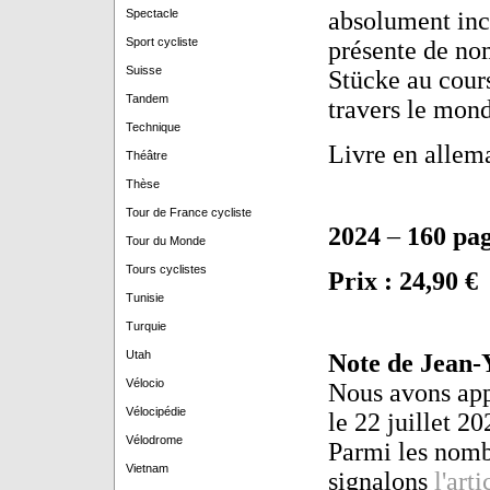
Spectacle
absolument incr
Sport cycliste
présente de no
Suisse
Stücke au cour
Tandem
travers le mon
Technique
Livre en allem
Théâtre
Thèse
Tour de France cycliste
2024
–
160 pa
Tour du Monde
Tours cyclistes
Prix : 24,90 €
Tunisie
Turquie
Utah
Note de Jea
Vélocio
Nous avons appr
Vélocipédie
le 22 juillet 2
Vélodrome
Parmi les nomb
Vietnam
signalons
l'art