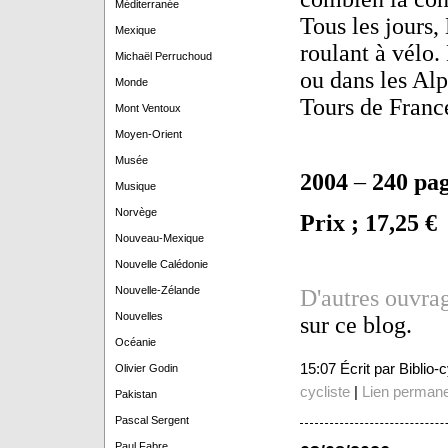
Méditerranée
Tous les jours,
Mexique
roulant à vélo
Michaël Perruchoud
ou dans les Alp
Monde
Tours de France
Mont Ventoux
Moyen-Orient
Musée
2004
–
240 pa
Musique
Norvège
Prix ; 17,25 €
Nouveau-Mexique
Nouvelle Calédonie
Nouvelle-Zélande
D'autres ouvra
Nouvelles
sur ce blog.
Océanie
15:07 Écrit par Biblio
Olivier Godin
cycliste
|
Lien perman
Pakistan
Pascal Sergent
Paul Fabre