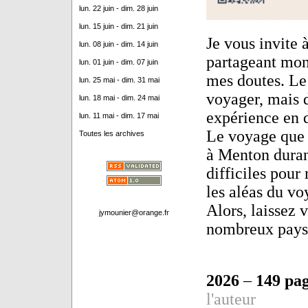
lun. 22 juin - dim. 28 juin
lun. 15 juin - dim. 21 juin
Je vous invite 
lun. 08 juin - dim. 14 juin
partageant mon
lun. 01 juin - dim. 07 juin
mes doutes. Le 
lun. 25 mai - dim. 31 mai
voyager, mais d
lun. 18 mai - dim. 24 mai
expérience en 
lun. 11 mai - dim. 17 mai
Le voyage que j
Toutes les archives
à Menton durant
difficiles pour 
les aléas du vo
Alors, laissez 
jymounier@orange.fr
nombreux paysa
2026
–
149 pa
l'auteur