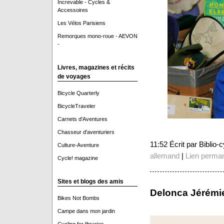
Increvable - Cycles &
Accessoires
Les Vélos Parisiens
Remorques mono-roue - AEVON
-
Livres, magazines et récits
de voyages
Bicycle Quarterly
BicycleTraveler
Carnets d'Aventures
Chasseur d'aventuriers
11:52 Écrit par Biblio
Culture-Aventure
allemand
|
Lien perma
Cycle! magazine
Sites et blogs des amis
Delonca Jérémi
Bikes Not Bombs
Campe dans mon jardin