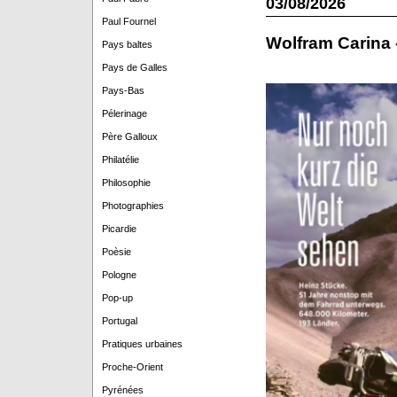
03/08/2026
Paul Fournel
Wolfram Carina 
Pays baltes
Pays de Galles
Pays-Bas
Pélerinage
Père Galloux
Philatélie
Philosophie
Photographies
Picardie
Poèsie
Pologne
Pop-up
Portugal
Pratiques urbaines
Proche-Orient
Pyrénées