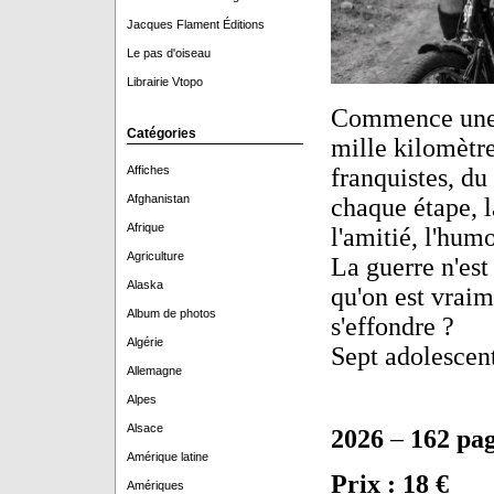
Jacques Flament Éditions
Le pas d'oiseau
Librairie Vtopo
Commence une o
Catégories
mille kilomètre
Affiches
franquistes, du
Afghanistan
chaque étape, l
Afrique
l'amitié, l'hum
Agriculture
La guerre n'est
Alaska
qu'on est vraim
Album de photos
s'effondre ?
Algérie
Sept adolescent
Allemagne
Alpes
Alsace
2026
–
162 pa
Amérique latine
Prix : 18 €
Amériques