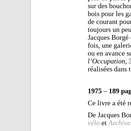
sur des bouchons
bois pour les g
de courant pour
toujours un peu
Jacques Borgé 
fois, une galer
ou en avance su
l’Occupation
, 
réalisées dans 
1975
–
189 pa
Ce livre a été 
De Jacques Bor
vélo
et
Archive