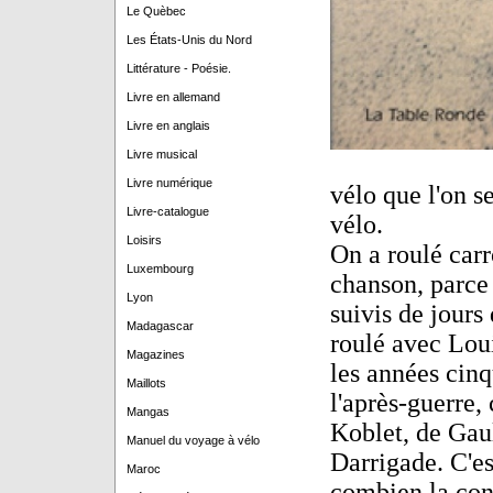
Le Quèbec
Les États-Unis du Nord
Littérature - Poésie.
Livre en allemand
Livre en anglais
Livre musical
Livre numérique
vélo que l'on s
Livre-catalogue
vélo.
Loisirs
On a roulé carr
Luxembourg
chanson, parce 
Lyon
suivis de jours
Madagascar
roulé avec Loui
Magazines
les années cinq
Maillots
l'après-guerre,
Mangas
Koblet, de Gaul
Manuel du voyage à vélo
Darrigade. C'es
Maroc
combien la conc