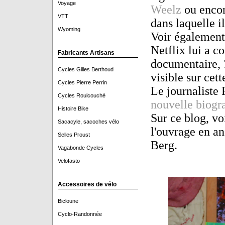
Voyage
Weelz
ou encor
VTT
dans laquelle il
Wyoming
Voir égalemen
Netflix lui a c
Fabricants Artisans
documentaire,
Cycles Gilles Berthoud
visible sur cet
Cycles Pierre Perrin
Le journaliste
Cycles Roulcouché
nouvelle biogr
Histoire Bike
Sur ce blog, v
Sacacyle, sacoches vélo
l'ouvrage en an
Selles Proust
Berg.
Vagabonde Cycles
Velofasto
Accessoires de vélo
Bicloune
Cyclo-Randonnée