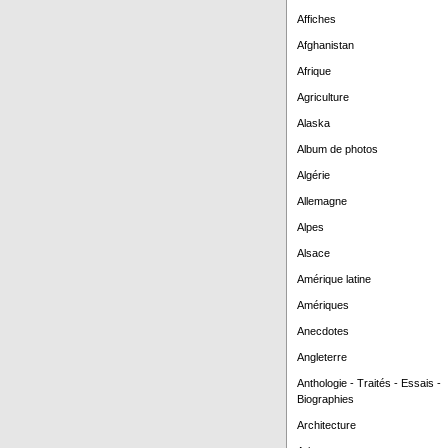
Affiches
Afghanistan
Afrique
Agriculture
Alaska
Album de photos
Algérie
Allemagne
Alpes
Alsace
Amérique latine
Amériques
Anecdotes
Angleterre
Anthologie - Traités - Essais -
Biographies
Architecture