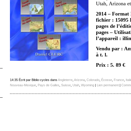
Utah, Arizona 
2014 – Format K
fichier : 1509
pages de l’édit
pages – Utilisa
l’appareil : illi
Vendu par : A
à t. l.
Prix : 5. 89 €
14:35 Écrit par Biblio-cycles dans
Angleterre
,
Arizona
,
Colorado
,
Écosse
,
France
,
Itali
Nouveau-Mexique
,
Pays de Galles
,
Suisse
,
Utah
,
Wyoming
|
Lien permanent
|
Commen