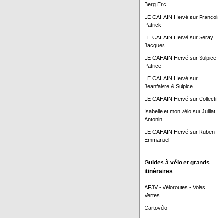
Berg Eric
LE CAHAIN Hervé
sur
Françoi
Patrick
LE CAHAIN Hervé
sur
Seray
Jacques
LE CAHAIN Hervé
sur
Sulpice
Patrice
LE CAHAIN Hervé
sur
Jeanfaivre & Sulpice
LE CAHAIN Hervé
sur
Collectif
Isabelle et mon vélo
sur
Juillat
Antonin
LE CAHAIN Hervé
sur
Ruben
Emmanuel
Guides à vélo et grands
itinéraires
AF3V - Véloroutes - Voies
Vertes.
Cartovélo