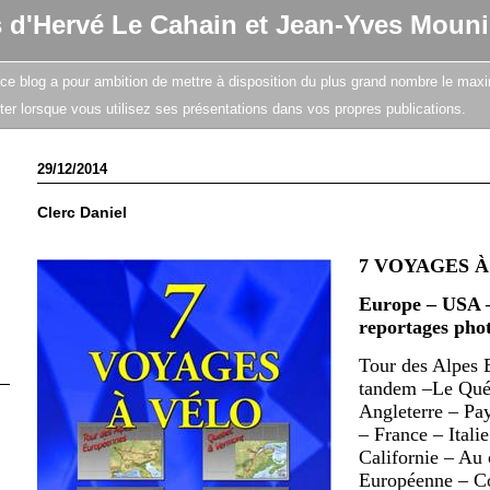
s d'Hervé Le Cahain et Jean-Yves Mouni
e, ce blog a pour ambition de mettre à disposition du plus grand nombre le maxi
citer lorsque vous utilisez ses présentations dans vos propres publications.
29/12/2014
Clerc Daniel
7 VOYAGES À
Europe – USA –
reportages phot
Tour des Alpes 
tandem –Le Québ
Angleterre – Pa
– France – Itali
Californie – Au
Européenne – C