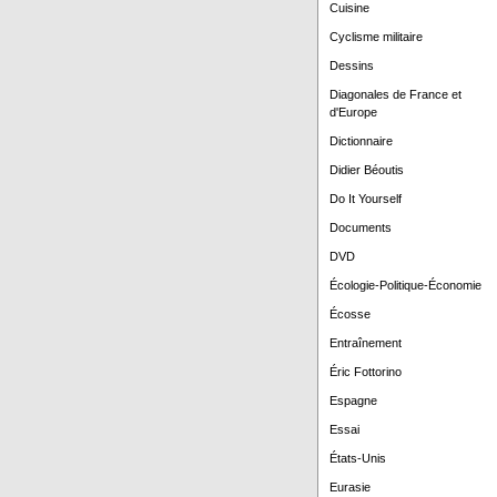
Cuisine
Cyclisme militaire
Dessins
Diagonales de France et
d'Europe
Dictionnaire
Didier Béoutis
Do It Yourself
Documents
DVD
Écologie-Politique-Économie
Écosse
Entraînement
Éric Fottorino
Espagne
Essai
États-Unis
Eurasie