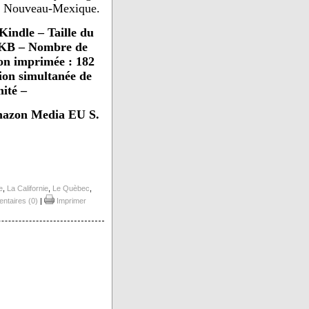
et Nouveau-Mexique.
indle – Taille du
5 KB – Nombre de
ion imprimée : 182
tion simultanée de
mité –
mazon Media EU S.
e
,
La Californie
,
Le Quèbec
,
taires (0)
|
Imprimer