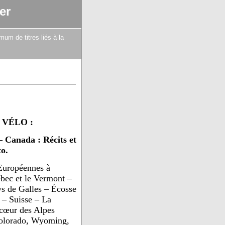
er
mum de titres liés à la
 VÉLO :
 Canada : Récits et
o.
Européennes à
ec et le Vermont –
ys de Galles – Écosse
e – Suisse – La
 cœur des Alpes
olorado, Wyoming,