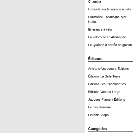
Chamina
Conseils sur le voyage à vélo
EuroVélo6 - Atlantique-Mer
Noire.
Itinérance à vélo
La véloroute en Allemagne
Le Québec à portée de guidon 
Éditeurs
Artisans-Voyageurs Éditions
Éditions La Belle Terre
Éditions Les Chantuseries
Éditions Vent du Large
Jacques Flament Éditions
Le pas d'oiseau
Librairie Vtopo
Catégories