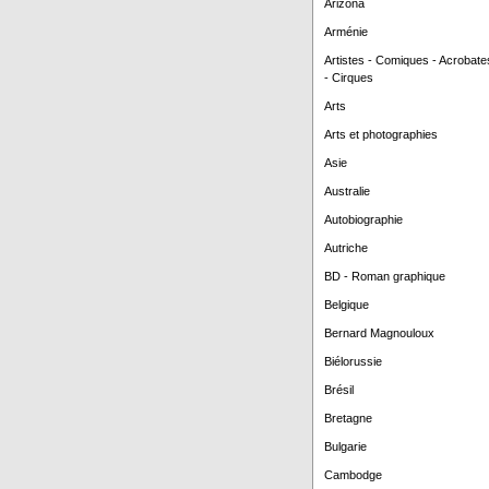
Arizona
Arménie
Artistes - Comiques - Acrobate
- Cirques
Arts
Arts et photographies
Asie
Australie
Autobiographie
Autriche
BD - Roman graphique
Belgique
Bernard Magnouloux
Biélorussie
Brésil
Bretagne
Bulgarie
Cambodge