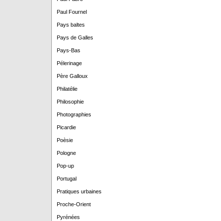
Paul Fournel
Pays baltes
Pays de Galles
Pays-Bas
Pélerinage
Père Galloux
Philatélie
Philosophie
Photographies
Picardie
Poèsie
Pologne
Pop-up
Portugal
Pratiques urbaines
Proche-Orient
Pyrénées