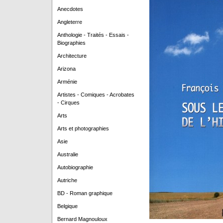
Anecdotes
Angleterre
Anthologie - Traités - Essais -
Biographies
Architecture
Arizona
Arménie
Artistes - Comiques - Acrobates
- Cirques
Arts
Arts et photographies
Asie
Australie
Autobiographie
Autriche
BD - Roman graphique
Belgique
Bernard Magnouloux