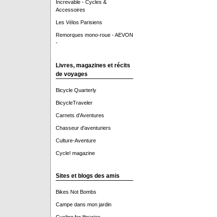
Increvable - Cycles &
Accessoires
Les Vélos Parisiens
Remorques mono-roue - AEVON
-
Livres, magazines et récits
de voyages
Bicycle Quarterly
BicycleTraveler
Carnets d'Aventures
Chasseur d'aventuriers
Culture-Aventure
Cycle! magazine
Sites et blogs des amis
Bikes Not Bombs
Campe dans mon jardin