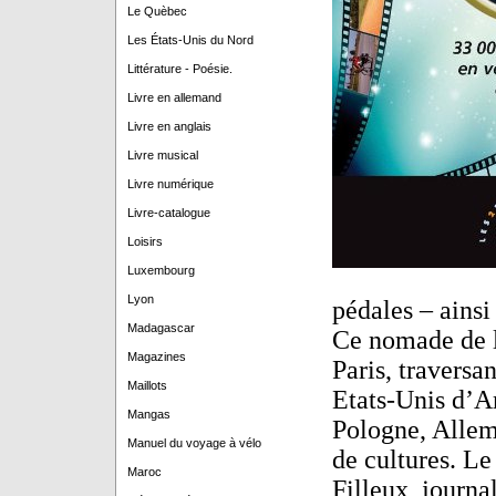
Le Quèbec
Les États-Unis du Nord
Littérature - Poésie.
Livre en allemand
Livre en anglais
Livre musical
Livre numérique
Livre-catalogue
Loisirs
Luxembourg
Lyon
pédales – ainsi
Madagascar
Ce nomade de l
Magazines
Paris, traversa
Maillots
Etats-Unis d’A
Mangas
Pologne, Allema
Manuel du voyage à vélo
de cultures. Le 
Maroc
Filleux, journa