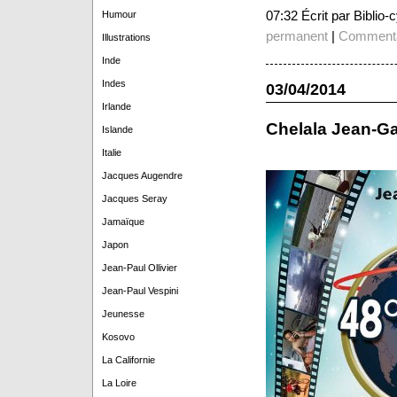
07:32 Écrit par Biblio
Humour
permanent
|
Commenta
Illustrations
Inde
Indes
03/04/2014
Irlande
Chelala Jean-Gab
Islande
Italie
Jacques Augendre
Jacques Seray
Jamaïque
Japon
Jean-Paul Ollivier
Jean-Paul Vespini
Jeunesse
Kosovo
La Californie
La Loire