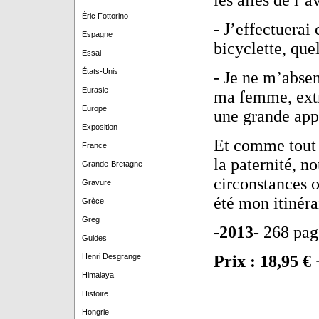
les ailes de l’a
Éric Fottorino
- J’effectuerai
Espagne
bicyclette, quel
Essai
États-Unis
- Je ne m’absen
Eurasie
ma femme, extr
Europe
une grande app
Exposition
Et comme tout 
France
la paternité, n
Grande-Bretagne
circonstances o
Gravure
été mon itinéra
Grèce
Greg
-2013-
268 pag
Guides
Henri Desgrange
Prix : 18,95 € 
Himalaya
Histoire
Hongrie