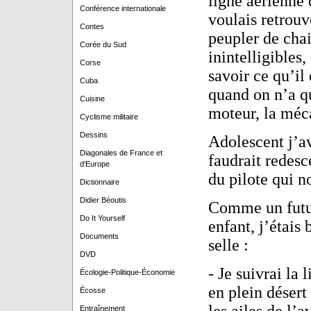
ligne aérienne 
Conférence internationale
voulais retrouv
Contes
peupler de chai
Corée du Sud
inintelligibles,
Corse
savoir ce qu’il
Cuba
quand on n’a qu
Cuisine
moteur, la méc
Cyclisme militaire
Dessins
Adolescent j’av
Diagonales de France et
faudrait redesc
d'Europe
du pilote qui n
Dictionnaire
Didier Béoutis
Comme un futur
Do It Yourself
enfant, j’étais
Documents
selle :
DVD
- Je suivrai la 
Écologie-Politique-Économie
en plein désert 
Écosse
Entraînement