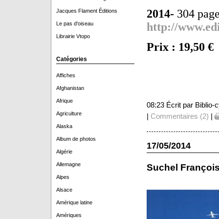
2014-
304 page
Jacques Flament Éditions
Le pas d'oiseau
http://www.ed
Librairie Vtopo
Prix : 19,50 €
Catégories
Affiches
Afghanistan
Afrique
08:23 Écrit par Biblio
Agriculture
|
Commentaires (2)
|
Alaska
Album de photos
17/05/2014
Algérie
Allemagne
Suchel Françoi
Alpes
Alsace
Amérique latine
Amériques