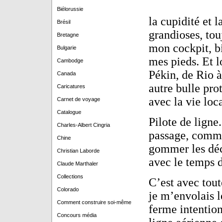
Biélorussie
la cupidité et 
Brésil
grandioses, tou
Bretagne
mon cockpit, bi
Bulgarie
mes pieds. Et l
Cambodge
Pékin, de Rio 
Canada
autre bulle pro
Caricatures
avec la vie loca
Carnet de voyage
Catalogue
Pilote de ligne
Charles-Albert Cingria
passage, commen
Chine
gommer les déc
Christian Laborde
avec le temps d
Claude Marthaler
Collections
C’est avec tout
Colorado
je m’envolais l
Comment construire soi-même
ferme intention
Concours média