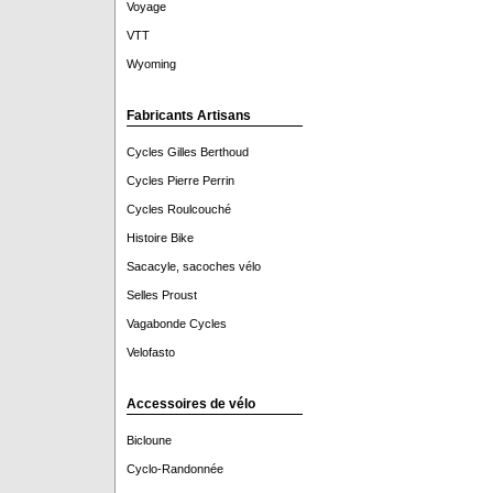
Voyage
VTT
Wyoming
Fabricants Artisans
Cycles Gilles Berthoud
Cycles Pierre Perrin
Cycles Roulcouché
Histoire Bike
Sacacyle, sacoches vélo
Selles Proust
Vagabonde Cycles
Velofasto
Accessoires de vélo
Bicloune
Cyclo-Randonnée