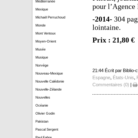
Méditerranée
pour l’Agence 
Mexique
-2014-
304 pag
Michaël Perruchoud
Monde
lointaine.
Mont Ventoux
Prix : 21,80 €
Moyen-Orient
Musée
Musique
Norvège
21:44 Écrit par Biblio
Nouveau-Mexique
Espagne
,
États-Unis
,
Nouvelle Calédonie
Commentaires (0)
|
Nouvelle-Zélande
Nouvelles
Océanie
Olivier Godin
Pakistan
Pascal Sergent
Paul Fabre