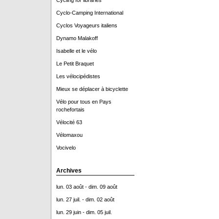
Cycling for libraries
Cyclo-Camping International
Cyclos Voyageurs italiens
Dynamo Malakoff
Isabelle et le vélo
Le Petit Braquet
Les vélocipédistes
Mieux se déplacer à bicyclette
Vélo pour tous en Pays
rochefortais
Vélocité 63
Vélomaxou
Vocivelo
Archives
lun. 03 août - dim. 09 août
lun. 27 juil. - dim. 02 août
lun. 29 juin - dim. 05 juil.