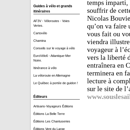
temps imparti, 
Guides à vélo et grands
souffrir de cet
itinéraires
Nicolas Bouvie
AF3V - Véloroutes - Voies
qu’on va faire
Vertes.
vous fait ou vo
Cartovélo
viendra illustr
Chamina
voyageur à l’é
Conseils sur le voyage à vélo
vers la liberté
EuroVélo6 - Atlantique-Mer
Noire.
entraînera en C
Itinérance à vélo
terminera en fa
La véloroute en Allemagne
lecture à compl
Le Québec à portée de guidon !
sur le site de l
www.souslesa
Éditeurs
Artisans-Voyageurs Éditions
Éditions La Belle Terre
Éditions Les Chantuseries
Éditions Vent du Large