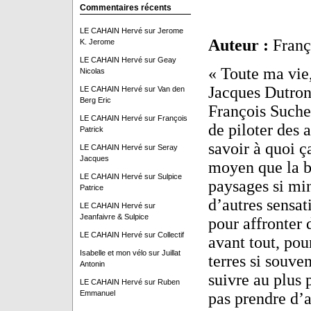
Commentaires récents
Sous les
LE CAHAIN Hervé
sur
Jerome
Auteur :
Franç
K. Jerome
LE CAHAIN Hervé
sur
Geay
« Toute ma vie,
Nicolas
Jacques Dutronc
LE CAHAIN Hervé
sur
Van den
Berg Eric
François Suchel
LE CAHAIN Hervé
sur
François
de piloter des 
Patrick
savoir à quoi ç
LE CAHAIN Hervé
sur
Seray
Jacques
moyen que la bi
LE CAHAIN Hervé
sur
Sulpice
paysages si min
Patrice
d’autres sensat
LE CAHAIN Hervé
sur
Jeanfaivre & Sulpice
pour affronter 
LE CAHAIN Hervé
sur
Collectif
avant tout, pou
Isabelle et mon vélo
sur
Juillat
terres si souven
Antonin
suivre au plus p
LE CAHAIN Hervé
sur
Ruben
Emmanuel
pas prendre d’a