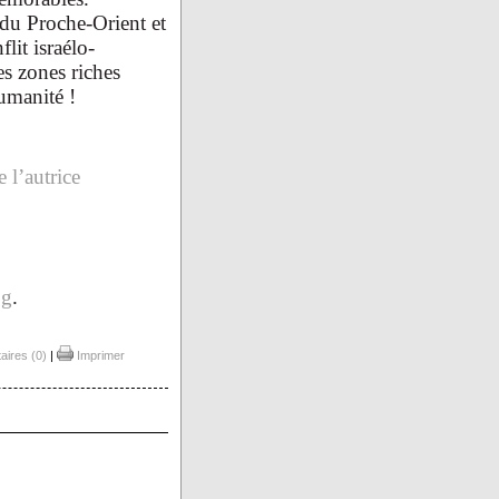
t du Proche-Orient et
lit israélo-
es zones riches
umanité !
 l’autrice
og
.
ires (0)
|
Imprimer