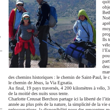
quit
obje
Bet
Noël
aprè
moy
prop
!
Ils 
vélo
l’Eu
pou
part
deux
marc
des chemins historiques : le chemin de Saint-Paul, l
le chemin de Jésus, la Via Egnatia.
Au final, 19 pays traversés, 4 200 kilomètres à vélo, 
de la moitié des nuits sous tente.
Charlotte Creusat Berchon partage ici la liberté de l’it
année au plus près de la nature, la simplicité de la vie 
préoccupations, la disponibilité pour des rencontres 