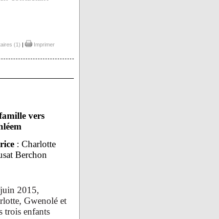
ires (1)
|
Imprimer
famille vers
hléem
rice
: Charlotte
usat Berchon
 juin 2015,
rlotte, Gwenolé et
s trois enfants