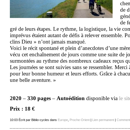
chem
de d
géné
de f
gré de leurs étapes. Le rythme, la logistique, la vie c
imprévus étaient autant de défis à relever ensemble. Pou
clins Dieu » n’ont jamais manqué.
Voici le récit spontané et plein d’anecdotes d’une mère 
vécu cet enchaînement de jours comme une suite de joie
surmontées au rythme des nombreux cadeaux reçus q
Les journées se sont suivies sans se ressembler. Merci 
pour leur bonne humeur et leurs efforts. Grâce à cha
une belle aventure. »
2020
–
330 pages
–
Autoédition
disponible via
le si
Prix : 18 €
10:03 Écrit par Biblio-cycles dans
Europe
,
Proche-Orient
|
Lien permanent
|
Commenta