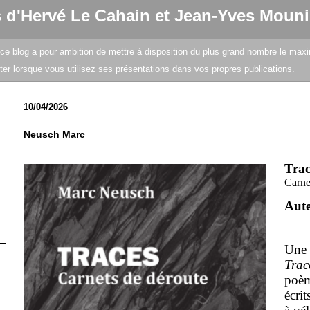
s d'Hervé Le Cahain et Jean-Yves Mouni
e, ce blog a pour ambition de mettre à disposition du plus grand nombre le maxi
citer lorsque vous utilisez ses présentations dans vos propres publications.
10/04/2026
Neusch Marc
Trac
Carne
Aut
Une 
Trac
poèm
écrit