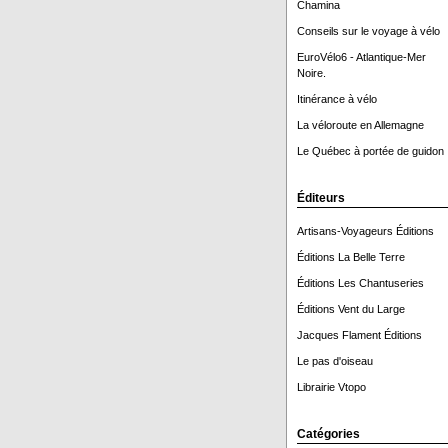
Chamina
Conseils sur le voyage à vélo
EuroVélo6 - Atlantique-Mer
Noire.
Itinérance à vélo
La véloroute en Allemagne
Le Québec à portée de guidon 
Éditeurs
Artisans-Voyageurs Éditions
Éditions La Belle Terre
Éditions Les Chantuseries
Éditions Vent du Large
Jacques Flament Éditions
Le pas d'oiseau
Librairie Vtopo
Catégories