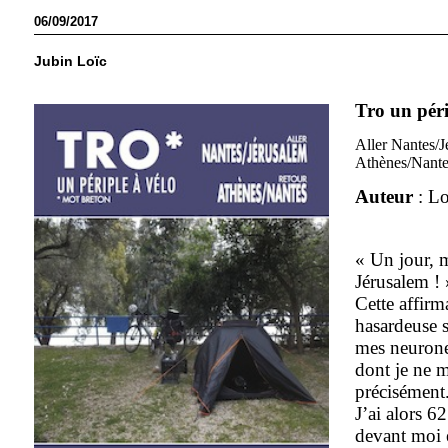
06/09/2017
Jubin Loïc
Tro un péri
Aller Nantes/J
Athènes/Nante
Auteur
: Lo
« Un jour, m
Jérusalem ! 
Cette affirm
hasardeuse s
mes neuron
dont je ne 
précisément
J’ai alors 6
devant moi e