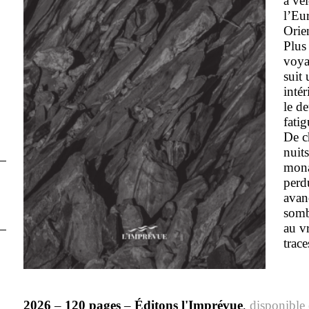
à vél
l’Eu
Orie
Plus
voya
suit 
intér
le de
fati
De c
nuit
mona
perd
avan
sombr
au vr
trace
2026
–
120 pages
–
Éditons l'Imprévue
,
disponible 