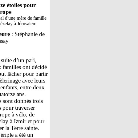
e étoiles pour
urope
al d'une mère de famille
ézelay à Jérusalem
eure
: Stéphanie de
ssay
 suite d’un pari,
 familles ont décidé
out lâcher pour partir
èlerinage avec leurs
 enfants, entre deux
uatorze ans.
se sont donnés trois
 pour traverser
rope à vélo, de
lay à Izmir et pour
er la Terre sainte.
ériple a été un