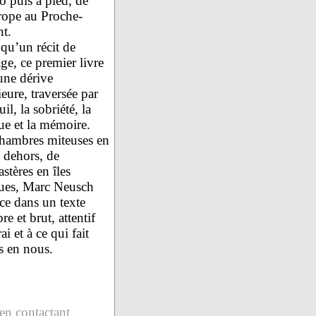
o puis à pied, de
rope au Proche-
nt.
 qu’un récit de
ge, ce premier livre
une dérive
ieure, traversée par
uil, la sobriété, la
gue et la mémoire.
hambres miteuses en
s dehors, de
stères en îles
ues, Marc Neusch
ce dans un texte
e et brut, attentif
ai et à ce qui fait
s en nous.
en contactant