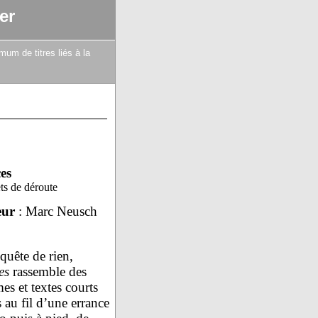
er
mum de titres liés à la
es
ts de déroute
eur
: Marc Neusch
quête de rien,
es
rassemble des
es et textes courts
s au fil d’une errance