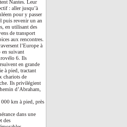
tent Nantes. Leur
ctif : aller jusqu’à
hléem pour y passer
 puis revenir un an
s, en utilisant des
ens de transport
ices aux rencontres.
traversent l’Europe à
 en suivant
rovélo 6. Ils
rsuivent en grande
ie à pied, tractant
 chariots de
he. Ils privilégient
e chemin d’Abraham,
3 000 km à pied, près
inérance dans une
et des
mémorables.