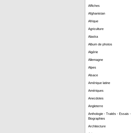
Affiches
Afghanistan
Afrique
Agriculture
Alaska
Album de photos
Algérie
Allemagne
Alpes
Alsace
Amérique latine
Amériques
Anecdotes
Angleterre
Anthologie - Traités - Essais -
Biographies
Architecture