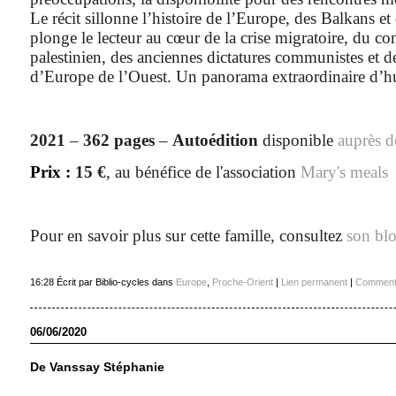
Le récit sillonne l’histoire de l’Europe, des Balkans e
plonge le lecteur au cœur de la crise migratoire, du conf
palestinien, des anciennes dictatures communistes et d
d’Europe de l’Ouest. Un panorama extraordinaire d’h
2021
–
362 pages
–
Autoédition
disponible
auprès de
Prix :
15 €
, au bénéfice de l'association
Mary's meals
Pour en savoir plus sur cette famille, consultez
son bl
16:28 Écrit par Biblio-cycles dans
Europe
,
Proche-Orient
|
Lien permanent
|
Commenta
06/06/2020
De Vanssay Stéphanie