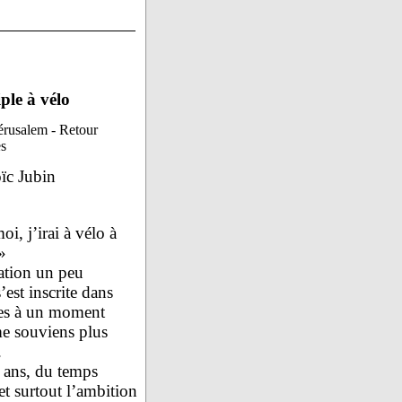
ple à vélo
érusalem - Retour
s
ïc Jubin
oi, j’irai à vélo à
»
ation un peu
’est inscrite dans
es à un moment
me souviens plus
.
2 ans, du temps
t surtout l’ambition