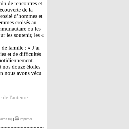
in de rencontres et
écouverte de la
rosité d’hommes et
emmes croisés au
ommunautaire ou les
r les soutenir, les «
de famille : « J’ai
s et de difficultés
uotidiennement.
à nos douze étoiles
cun nous avons vécu
te de l'auteure
ires (0)
|
Imprimer