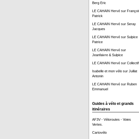
Berg Eric
LE CAHAIN Hervé
sur
Françoi
Patrick
LE CAHAIN Hervé
sur
Seray
Jacques
LE CAHAIN Hervé
sur
Sulpice
Patrice
LE CAHAIN Hervé
sur
Jeanfaivre & Sulpice
LE CAHAIN Hervé
sur
Collectif
Isabelle et mon vélo
sur
Juillat
Antonin
LE CAHAIN Hervé
sur
Ruben
Emmanuel
Guides à vélo et grands
itinéraires
AF3V - Véloroutes - Voies
Vertes.
Cartovélo