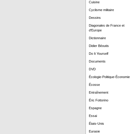
Cuisine
Cyclisme militaire
Dessins
Diagonales de France et
d'Europe
Dictionnaire
Didier Béoutis
Do It Yourself
Documents
DVD
Écologie-Politique-Économie
Écosse
Entraînement
Éric Fottorino
Espagne
Essai
États-Unis
Eurasie