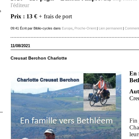
l'éditeur
s
Prix : 13 €
+ frais de port
09:41 Écrit par Biblio-cycles dans
Europe
,
Proche-Orient
|
Lien permanent
|
Commenta
11/08/2021
Creusat Berchon Charlotte
En 
Bet
Aut
Cre
Fin
Cha
leur