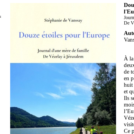
Douz
l'E
s
Journ
De V
Aut
Van
À la
deux
de t
en p
huit
et q
Ils 
mois
l’Eu
Véze
visit
Ce p