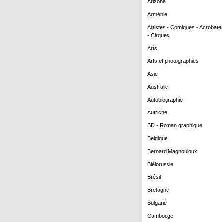
Arizona
Arménie
Artistes - Comiques - Acrobate
- Cirques
Arts
Arts et photographies
Asie
Australie
Autobiographie
Autriche
BD - Roman graphique
Belgique
Bernard Magnouloux
Biélorussie
Brésil
Bretagne
Bulgarie
Cambodge