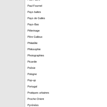
Paul Fournel
Pays baltes
Pays de Galles
Pays-Bas
Pélerinage
Père Galloux
Philatélie
Philosophie
Photographies
Picardie
Poèsie
Pologne
Pop-up
Portugal
Pratiques urbaines
Proche-Orient
Pyrénées