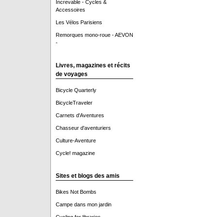
Increvable - Cycles &
Accessoires
Les Vélos Parisiens
Remorques mono-roue - AEVON
-
Livres, magazines et récits
de voyages
Bicycle Quarterly
BicycleTraveler
Carnets d'Aventures
Chasseur d'aventuriers
Culture-Aventure
Cycle! magazine
Sites et blogs des amis
Bikes Not Bombs
Campe dans mon jardin