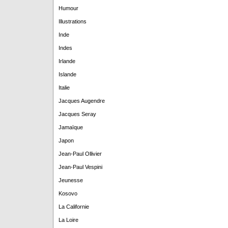
Humour
Illustrations
Inde
Indes
Irlande
Islande
Italie
Jacques Augendre
Jacques Seray
Jamaïque
Japon
Jean-Paul Ollivier
Jean-Paul Vespini
Jeunesse
Kosovo
La Californie
La Loire