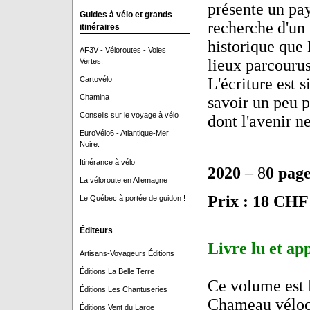
présente un pay
Guides à vélo et grands
recherche d'un 
itinéraires
historique que 
AF3V - Véloroutes - Voies
lieux parcourus
Vertes.
Cartovélo
L'écriture est s
Chamina
savoir un peu p
Conseils sur le voyage à vélo
dont l'avenir n
EuroVélo6 - Atlantique-Mer
Noire.
Itinérance à vélo
2020
– 8
0 page
La véloroute en Allemagne
Prix : 18 CHF
Le Québec à portée de guidon !
Éditeurs
Livre lu et ap
Artisans-Voyageurs Éditions
Éditions La Belle Terre
Ce volume est l
Éditions Les Chantuseries
Chameau véloce
Éditions Vent du Large