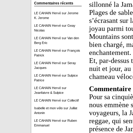
sillonné la Jam
Commentaires récents
Plages de sable
LE CAHAIN Hervé
sur
Jerome
K. Jerome
s’écrasant sur 
LE CAHAIN Hervé
sur
Geay
joyau parmi tou
Nicolas
Mountains sont
LE CAHAIN Hervé
sur
Van den
bien chargé, ma
Berg Eric
LE CAHAIN Hervé
sur
François
enchantement.
Patrick
Et, par-dessus 
LE CAHAIN Hervé
sur
Seray
nuit et jour, au
Jacques
chameau véloc
LE CAHAIN Hervé
sur
Sulpice
Patrice
Commentaire
LE CAHAIN Hervé
sur
Jeanfaivre & Sulpice
Pour sa cinqui
LE CAHAIN Hervé
sur
Collectif
nous emmène sur
Isabelle et mon vélo
sur
Juillat
voyageurs, la J
Antonin
reggae, qui sent
LE CAHAIN Hervé
sur
Ruben
Emmanuel
présence de Jam