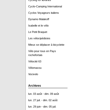
Cycling for libraries
Cyclo-Camping International
Cyclos Voyageurs italiens
Dynamo Malakoff
Isabelle et le vélo
Le Petit Braquet
Les vélocipédistes
Mieux se déplacer à bicyclette
Vélo pour tous en Pays
rochefortais
Vélocité 63
Vélomaxou
Vocivelo
Archives
lun. 03 août - dim. 09 août
lun. 27 juil. - dim. 02 août
lun. 29 juin - dim. 05 juil.