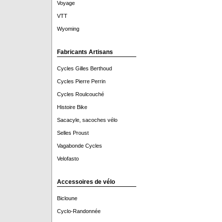
Voyage
VTT
Wyoming
Fabricants Artisans
Cycles Gilles Berthoud
Cycles Pierre Perrin
Cycles Roulcouché
Histoire Bike
Sacacyle, sacoches vélo
Selles Proust
Vagabonde Cycles
Velofasto
Accessoires de vélo
Bicloune
Cyclo-Randonnée