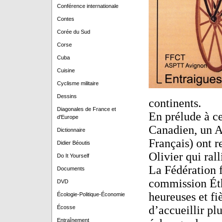
Conférence internationale
Contes
Corée du Sud
Corse
Cuba
Cuisine
Cyclisme militaire
Dessins
continents.
Diagonales de France et
En prélude à ce
d'Europe
Canadien, un Am
Dictionnaire
Français) ont r
Didier Béoutis
Olivier qui ral
Do It Yourself
La Fédération f
Documents
commission Éth
DVD
heureuses et fi
Écologie-Politique-Économie
d’accueillir pl
Écosse
Entraînement