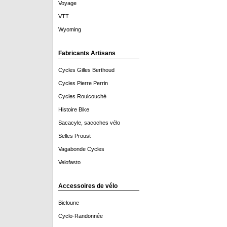
Voyage
VTT
Wyoming
Fabricants Artisans
Cycles Gilles Berthoud
Cycles Pierre Perrin
Cycles Roulcouché
Histoire Bike
Sacacyle, sacoches vélo
Selles Proust
Vagabonde Cycles
Velofasto
Accessoires de vélo
Bicloune
Cyclo-Randonnée