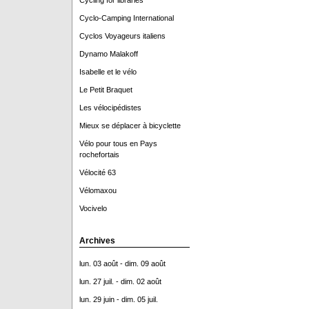
Cycling for libraries
Cyclo-Camping International
Cyclos Voyageurs italiens
Dynamo Malakoff
Isabelle et le vélo
Le Petit Braquet
Les vélocipédistes
Mieux se déplacer à bicyclette
Vélo pour tous en Pays
rochefortais
Vélocité 63
Vélomaxou
Vocivelo
Archives
lun. 03 août - dim. 09 août
lun. 27 juil. - dim. 02 août
lun. 29 juin - dim. 05 juil.