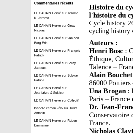
Commentaires récents
Histoire du cy
LE CAHAIN Hervé
sur
Jerome
l'histoire du c
K. Jerome
Cycle history 2
LE CAHAIN Hervé
sur
Geay
cycling history
Nicolas
LE CAHAIN Hervé
sur
Van den
Auteurs :
Berg Eric
Henri Bosc
: C
LE CAHAIN Hervé
sur
François
Patrick
Éthique, Cultu
LE CAHAIN Hervé
sur
Seray
Talence – Fran
Jacques
Alain Bouche
LE CAHAIN Hervé
sur
Sulpice
Patrice
86000 Poitiers 
LE CAHAIN Hervé
sur
Una Brogan
:
Jeanfaivre & Sulpice
Paris – France 
LE CAHAIN Hervé
sur
Collectif
Dr. Jean-Fran
Isabelle et mon vélo
sur
Juillat
Antonin
Conservatoire 
LE CAHAIN Hervé
sur
Ruben
France.
Emmanuel
Nicholas Clay