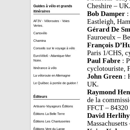
Cheshire – UK
Guides à vélo et grands
itinéraires
Bob Damper
:
Eastleigh, Ham
AF3V - Véloroutes - Voies
Vertes.
Gérard De Sm
Cartovélo
Fauroeulx – Be
Chamina
François D’H
Conseils sur le voyage à vélo
Paris 1/CHS, cy
EuroVélo6 - Atlantique-Mer
Paul Fabre
: P
Noire.
cyclotouriste,
Itinérance à vélo
John Green
: 
La véloroute en Allemagne
UK.
Le Québec à portée de guidon !
Raymond He
Éditeurs
de la commissi
FFCT – 84320 E
Artisans-Voyageurs Éditions
David Herlih
Éditions La Belle Terre
Éditions Les Chantuseries
Massachusetts
Éditions Vent du Large