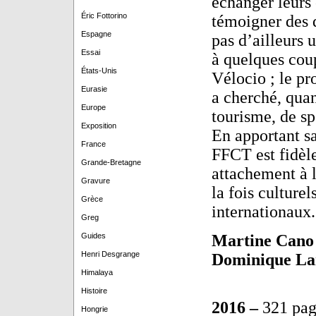
échanger leurs 
Éric Fottorino
témoigner des d
Espagne
pas d’ailleurs 
Essai
à quelques cou
États-Unis
Vélocio ; le p
Eurasie
a cherché, quant
Europe
tourisme, de sp
Exposition
En apportant sa
France
FFCT est fidèle
Grande-Bretagne
attachement à l
Gravure
la fois culturel
Grèce
internationaux.
Greg
Guides
Martine Can
Henri Desgrange
Dominique La
Himalaya
Histoire
2016 –
321 pa
Hongrie