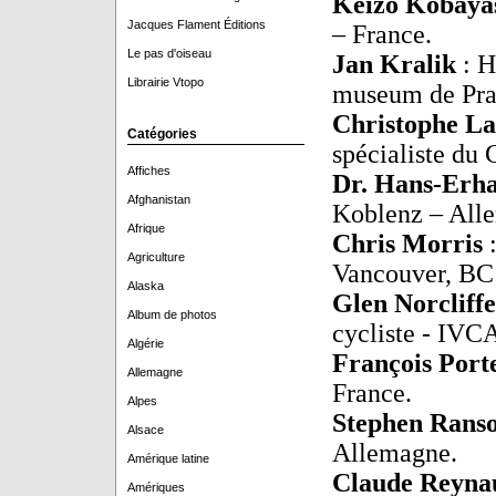
Keizo Kobaya
Jacques Flament Éditions
– France.
Le pas d'oiseau
Jan Kralik
: H
Librairie Vtopo
museum de Pra
Christophe L
Catégories
spécialiste du 
Affiches
Dr. Hans-Erh
Afghanistan
Koblenz – All
Afrique
Chris Morris
Agriculture
Vancouver, BC
Alaska
Glen Norcliff
Album de photos
cycliste - IVC
Algérie
François Port
Allemagne
France.
Alpes
Stephen Ran
Alsace
Allemagne.
Amérique latine
Claude Reyn
Amériques