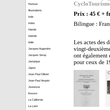
CycloTourism
Humour
Illustrations
Prix : 45 € + f
Inde
Bilingue : Fra
Indes
Irlande
Islande
Les actes des 
Italie
vingt-deuxième 
Jacques Augendre
ont également é
Jacques Seray
pour ceux de 1
Jamaïque
Japon
Jean-Paul Ollivier
Jean-Paul Vespini
Jeunesse
Kosovo
La Californie
La Loire