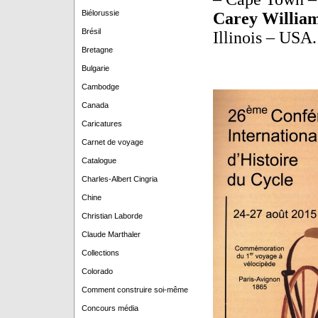
Biélorussie
Carey Willia
Brésil
Illinois – USA.
Bretagne
Bulgarie
Cambodge
Canada
Caricatures
Carnet de voyage
Catalogue
Charles-Albert Cingria
Chine
Christian Laborde
Claude Marthaler
Collections
Colorado
Comment construire soi-même
Concours média