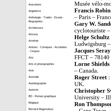
Musée vélo-mo
Anecdotes
Francis Robi
Angleterre
– Paris – Franc
Anthologie - Traités - Essais -
Biographies
Gary W. Sand
Architecture
cyclotouriste 
Arizona
Helge Schultz
Arménie
Ludwigsburg –
Artistes - Comiques - Acrobates
Jacques Sera
- Cirques
FFCT – 78140 
Arts
Lorne Shields
Arts et photographies
– Canada.
Asie
Roger Street
:
Australie
UK.
Autobiographie
Christopher 
Autriche
University – Il
BD - Roman graphique
Ron Thompso
Belgique
Bernard Magnouloux
– Cape Town – 