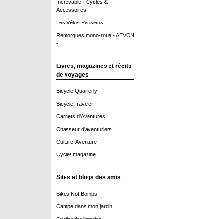
Increvable - Cycles &
Accessoires
Les Vélos Parisiens
Remorques mono-roue - AEVON
-
Livres, magazines et récits
de voyages
Bicycle Quarterly
BicycleTraveler
Carnets d'Aventures
Chasseur d'aventuriers
Culture-Aventure
Cycle! magazine
Sites et blogs des amis
Bikes Not Bombs
Campe dans mon jardin