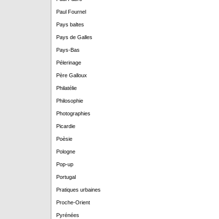
Paul Fournel
Pays baltes
Pays de Galles
Pays-Bas
Pélerinage
Père Galloux
Philatélie
Philosophie
Photographies
Picardie
Poèsie
Pologne
Pop-up
Portugal
Pratiques urbaines
Proche-Orient
Pyrénées