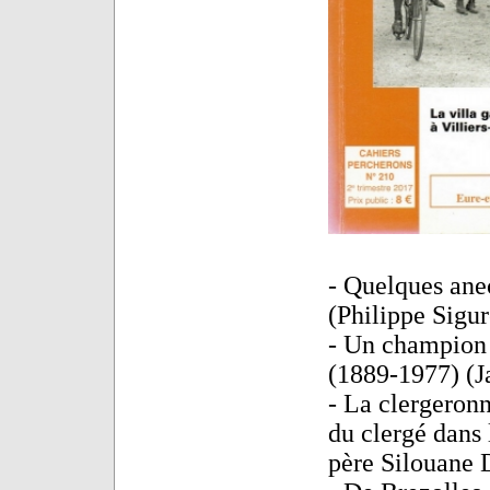
- Quelques anec
(Philippe Sigur
- Un champion 
(1889-1977) (J
- La clergeron
du clergé dans
père Silouane D