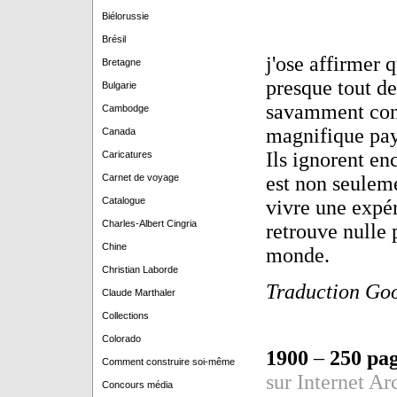
Biélorussie
Brésil
j'ose affirmer 
Bretagne
presque tout de
Bulgarie
savamment conç
Cambodge
magnifique pays
Canada
Ils ignorent en
Caricatures
Carnet de voyage
est non seuleme
Catalogue
vivre une expér
Charles-Albert Cingria
retrouve nulle 
Chine
monde.
Christian Laborde
Traduction Goog
Claude Marthaler
Collections
Colorado
1900
–
250
pag
Comment construire soi-même
sur Internet Ar
Concours média