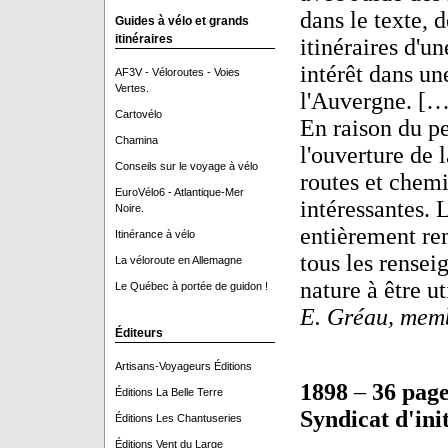
dans le texte, 
Guides à vélo et grands
itinéraires
itinéraires d'un
intérêt dans un
AF3V - Véloroutes - Voies
Vertes.
l'Auvergne. […
Cartovélo
En raison du p
Chamina
l'ouverture de l
Conseils sur le voyage à vélo
routes et chemi
EuroVélo6 - Atlantique-Mer
intéressantes. 
Noire.
entièrement re
Itinérance à vélo
tous les rense
La véloroute en Allemagne
nature à être ut
Le Québec à portée de guidon !
E. Gréau, mem
Éditeurs
Artisans-Voyageurs Éditions
1898
–
36 page
Éditions La Belle Terre
Syndicat d'ini
Éditions Les Chantuseries
Éditions Vent du Large