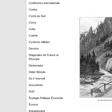
Conférence internationale
Contes
Corée du Sud
Corse
Cuba
Cuisine
Cyclisme militaire
Dessins
Diagonales de France et
d'Europe
Dictionnaire
Didier Béoutis
Do It Yourself
Documents
DVD
Écologie-Politique-Économie
Écosse
Entraînement