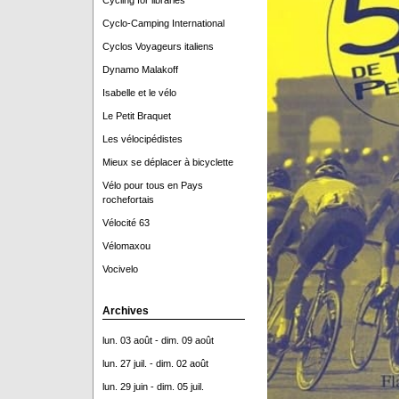
Cycling for libraries
Cyclo-Camping International
Cyclos Voyageurs italiens
Dynamo Malakoff
Isabelle et le vélo
Le Petit Braquet
Les vélocipédistes
Mieux se déplacer à bicyclette
Vélo pour tous en Pays
rochefortais
Vélocité 63
Vélomaxou
Vocivelo
Archives
lun. 03 août - dim. 09 août
lun. 27 juil. - dim. 02 août
lun. 29 juin - dim. 05 juil.