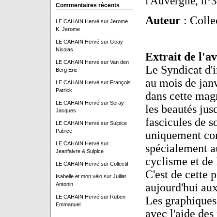
l'Auvergne, n°3
Commentaires récents
Auteur
: Colle
LE CAHAIN Hervé
sur
Jerome
K. Jerome
LE CAHAIN Hervé
sur
Geay
Nicolas
Extrait de l'a
LE CAHAIN Hervé
sur
Van den
Le Syndicat d'i
Berg Eric
au mois de janv
LE CAHAIN Hervé
sur
François
Patrick
dans cette magn
LE CAHAIN Hervé
sur
Seray
les beautés jus
Jacques
fascicules de so
LE CAHAIN Hervé
sur
Sulpice
Patrice
uniquement con
LE CAHAIN Hervé
sur
spécialement a
Jeanfaivre & Sulpice
cyclisme et de
LE CAHAIN Hervé
sur
Collectif
C'est de cette 
Isabelle et mon vélo
sur
Juillat
Antonin
aujourd'hui aux
LE CAHAIN Hervé
sur
Ruben
Les graphiques 
Emmanuel
avec l'aide de