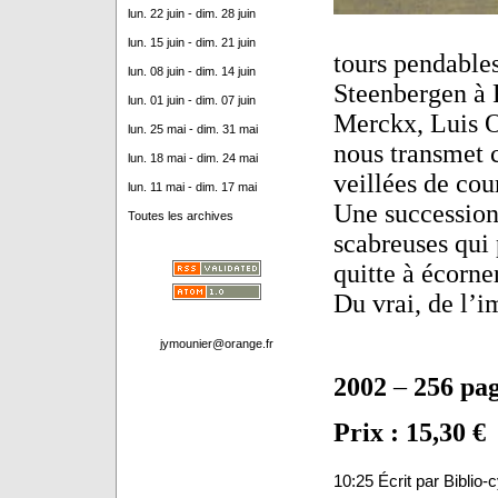
lun. 22 juin - dim. 28 juin
lun. 15 juin - dim. 21 juin
tours pendable
lun. 08 juin - dim. 14 juin
Steenbergen à 
lun. 01 juin - dim. 07 juin
Merckx, Luis O
lun. 25 mai - dim. 31 mai
nous transmet c
lun. 18 mai - dim. 24 mai
veillées de cou
lun. 11 mai - dim. 17 mai
Une succession
Toutes les archives
scabreuses qui 
quitte à écorner
Du vrai, de l’i
jymounier@orange.fr
2002
–
256 pa
Prix : 15,30 €
10:25 Écrit par Biblio