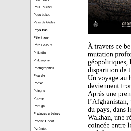
Paul Fournel
Pays baltes
Pays de Galles
Pays-Bas
Pélerinage
À travers ce b
Père Galloux
mutation profo
Philatélie
géopolitiques, 
Philosophie
disparition de t
Photographies
Picardie
Un voyage au b
Poèsie
deviennent fron
Pologne
Après une prem
Pop-up
l’Afghanistan, 
Portugal
du pays, dans l
Pratiques urbaines
Wakhan, une rég
Proche-Orient
coincée entre l
Pyrénées