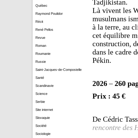
Tadjikistan.
Québec
Là vivent les 
Raymond Poulidor
musulmans isma
Récit
à la terre, au 
René Pellos
cet équilibre m
Revue
construction, d
Roman
dans le cadre d
Roumanie
Pékin.
Russie
Saint-Jacques-de-Compostelle
Santé
2026
–
260 pa
Scandinavie
Science
Prix : 45 €
Serbie
Site internet
De Cédric Tass
Slovaquie
rencontre des 
Société
Sociologie