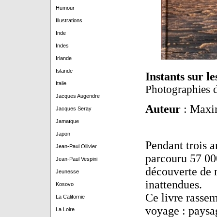
Humour
Illustrations
Inde
Indes
Irlande
Islande
Instants sur l
Italie
Photographies d
Jacques Augendre
Auteur
: Maxi
Jacques Seray
Jamaïque
Japon
Pendant trois 
Jean-Paul Ollivier
parcouru 57 00
Jean-Paul Vespini
découverte de 
Jeunesse
inattendues.
Kosovo
Ce livre rasse
La Californie
voyage : paysa
La Loire