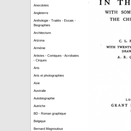
Anecdotes
Angleterre
Anthologie - Traités - Essais -
Biographies
Architecture
Arizona
Arménie
Artistes - Comiques - Acrobates
- Cirques
Arts
Arts et photographies
Asie
Australie
Autobiographie
Autriche
BD - Roman graphique
Belgique
Bernard Magnouloux