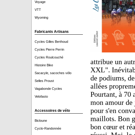
Voyage
VTT
Wyoming
Fabricants Artisans
Cycles Gilles Berthoud
Cycles Pierre Perrin
Cycles Roulcouché
attribue un aut
Histoire Bike
XXL". Inévitab
Sacacyle, sacoches vélo
de podiums, de 
Selles Proust
allées proprem
Vagabonde Cycles
Pourtant, à 70 
Velofasto
mon amour de je
pour s'en conva
Accessoires de vélo
maillots. Bon g
Bicloune
bon cœur et réal
Cyclo-Randonnée
réussi. Moi, le