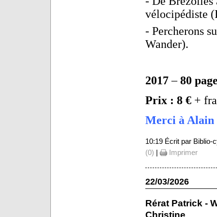
- De Brezolles 
vélocipédiste 
- Percherons su
Wander).
2017
–
80 page
Prix : 8 €
+ fra
Merci à Alain 
10:19 Écrit par Biblio
(0)
|
Imprimer
22/03/2026
Rérat Patrick - 
Christine