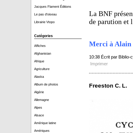
Jacques Flament Éditions
La BNF présen
Le pas d'oiseau
de parution et l
Librairie Vtopo
Catégories
Merci à Alain 
Affiches
Afghanistan
10:38 Écrit par Biblio
Afrique
Imprimer
Agriculture
Alaska
Album de photos
Freeston C. L.
Algérie
Allemagne
Alpes
Alsace
Amérique latine
Amériques