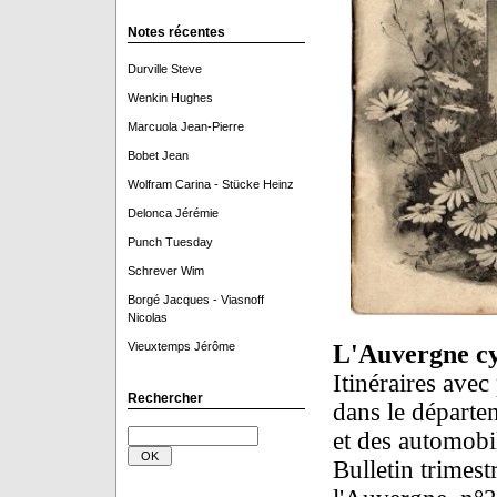
Notes récentes
Durville Steve
Wenkin Hughes
Marcuola Jean-Pierre
Bobet Jean
Wolfram Carina - Stücke Heinz
Delonca Jérémie
Punch Tuesday
Schrever Wim
Borgé Jacques - Viasnoff
Nicolas
Vieuxtemps Jérôme
L'Auvergne cyc
Itinéraires avec
Rechercher
dans le départe
et des automobil
Bulletin trimest