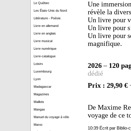
Une immersion v
Le Quèbec
révèle la diver
Les États-Unis du Nord
Un livre pour 
Littérature - Poésie.
Un livre pour s
Livre en allemand
Livre en anglais
Un livre pour 
Livre musical
magnifique.
Livre numérique
Livre-catalogue
2026
–
120 pa
Loisirs
dédié
Luxembourg
Lyon
Prix : 29,90 €
Madagascar
Magazines
Maillots
De Maxime Rey,
Mangas
voyage de ce t
Manuel du voyage à vélo
Maroc
10:39 Écrit par Biblio