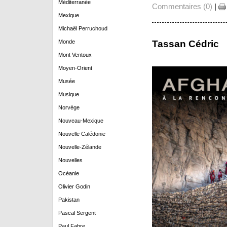
Méditerranée
Commentaires (0)
|
Mexique
Michaël Perruchoud
Tassan Cédric
Monde
Mont Ventoux
Moyen-Orient
Musée
Musique
Norvège
Nouveau-Mexique
Nouvelle Calédonie
Nouvelle-Zélande
Nouvelles
Océanie
Olivier Godin
Pakistan
Pascal Sergent
Paul Fabre