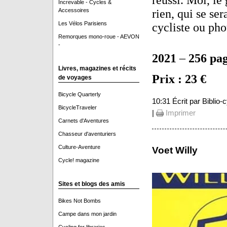
Increvable - Cycles &
rien, qui se ser
Accessoires
Les Vélos Parisiens
cycliste ou pho
Remorques mono-roue - AEVON
-
2021
–
256 pa
Livres, magazines et récits
Prix : 23 €
de voyages
Bicycle Quarterly
10:31 Écrit par Biblio
BicycleTraveler
|
Imprimer
Carnets d'Aventures
Chasseur d'aventuriers
Culture-Aventure
Voet Willy
Cycle! magazine
Sites et blogs des amis
Bikes Not Bombs
Campe dans mon jardin