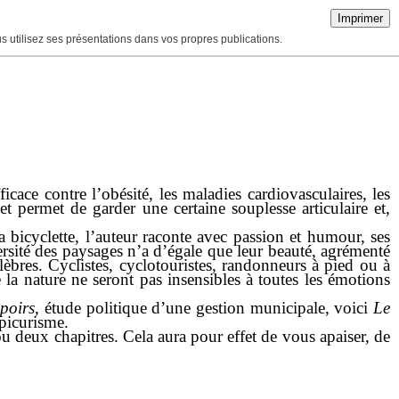
Imprimer
ous utilisez ses présentations dans vos propres publications.
ace contre l’obésité, les maladies cardiovasculaires, les
t et permet de garder une certaine souplesse articulaire et,
 bicyclette, l’auteur raconte avec passion et humour, ses
rsité des paysages n’a d’égale que leur beauté, agrémenté
èbres. Cyclistes, cyclotouristes, randonneurs à pied ou à
la nature ne seront pas insensibles à toutes les émotions
poirs
, étude politique d’une gestion municipale, voici
Le
Épicurisme.
ou deux chapitres. Cela aura pour effet de vous apaiser, de