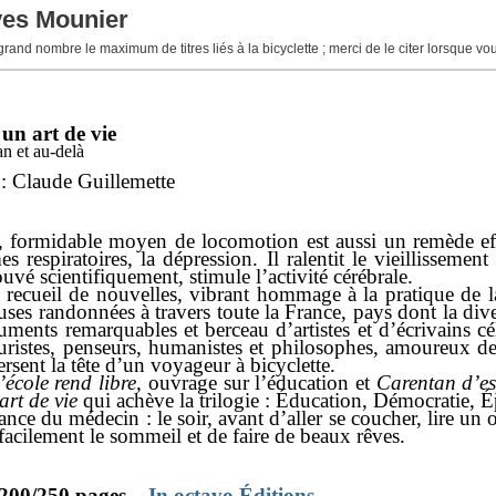
ves Mounier
 grand nombre le maximum de titres liés à la bicyclette ; merci de le citer lorsque v
 un art de vie
n et au-delà
: Claude Guillemette
, formidable moyen de locomotion est aussi un remède effic
s respiratoires, la dépression. Il ralentit le vieillissemen
ouvé scientifiquement, stimule l’activité cérébrale.
 recueil de nouvelles, vibrant hommage à la pratique de la
es randonnées à travers toute la France, pays dont la dive
ents remarquables et berceau d’artistes et d’écrivains cél
uristes, penseurs, humanistes et philosophes, amoureux de 
ersent la tête d’un voyageur à bicyclette.
’école rend libre
, ouvrage sur l’éducation et
Carentan d’es
art de vie
qui achève la trilogie : Éducation, Démocratie, 
ce du médecin : le soir, avant d’aller se coucher, lire un 
facilement le sommeil et de faire de beaux rêves.
200/250 pages
–
In octavo Éditions