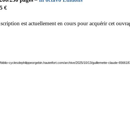
25 €
cription est actuellement en cours pour acquérir cet ouvr
//biblio-cyclesdephilippeorgebin.hautetfort.com/archive/2025/10/13/guillemette-claude-656618