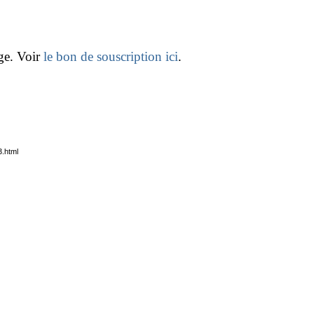
age. Voir
le bon de souscription ici
.
3.html