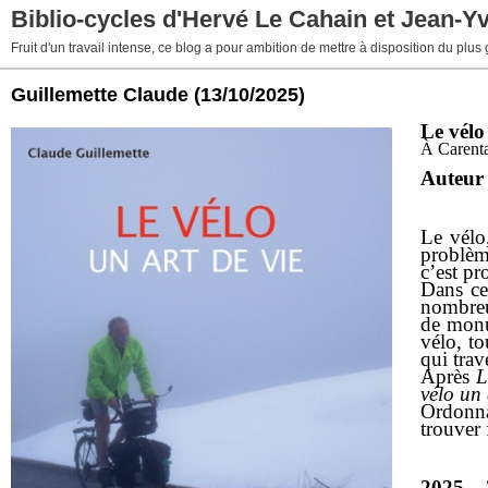
Biblio-cycles d'Hervé Le Cahain et Jean-Y
Fruit d'un travail intense, ce blog a pour ambition de mettre à disposition du plus
Guillemette Claude
(13/10/2025)
Le vélo
À Carenta
Auteur
Le vélo
problème
c’est pr
Dans ce
nombreus
de monum
vélo, to
qui trav
Après
L
vélo un 
Ordonnan
trouver 
2025
–