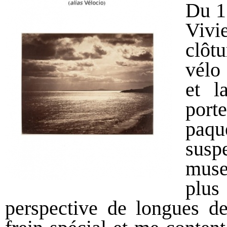
Du 1
Vivi
clôt
vélo
et l
port
paqu
sus
muse
plus
perspective de longues d