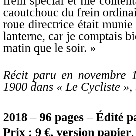
frein spécial et me content
caoutchouc du frein ordinai
roue directrice était muni
lanterne, car je comptais b
matin que le soir. »
Récit paru en novembre 1
1900 dans « Le Cycliste », 
2018
–
96 pages
–
Édité p
Prix : 9 €, version papier
,