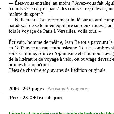
— Êtes-vous entraîné, au moins ? Avez-vous fait régu
records sérieux, pris part à des courses, reçu des leço
s
maîtres du sport ?
— Nullement. Tout récemment initié par un ami compla
paradoxal de se tenir en équilibre sur deux roues, j’ai f
fois le voyage de Paris à Versailles, voilà tout. »
Écrivain, homme de théâtre, Jean Bertot a parcouru la 
en 1893 avec un rare enthousiasme. Toutes sombres si
sous sa plume, source d’optimisme et d’humour ravag
de la littérature de voyage à vélo, cet ouvrage devrait e
bonnes bibliothèques.
Têtes de chapitre et gravures de l’édition originale.
2006 -
263 pages
-
A
rtisans-Voyageurs
Prix : 23 € + frais de port
Livre lu et apprécié par le comité de lecture du blo