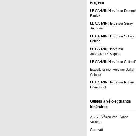
Berg Eric
LE CAHAIN Hervé
sur
Françoi
Patrick
LE CAHAIN Hervé
sur
Seray
Jacques
LE CAHAIN Hervé
sur
Sulpice
Patrice
LE CAHAIN Hervé
sur
Jeanfaivre & Sulpice
LE CAHAIN Hervé
sur
Collectif
Isabelle et mon vélo
sur
Juillat
Antonin
LE CAHAIN Hervé
sur
Ruben
Emmanuel
Guides à vélo et grands
itinéraires
AF3V - Véloroutes - Voies
Vertes.
Cartovélo