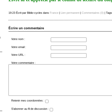
19:23 Écrit par Biblio-cycles dans
France
|
Lien permanent
|
Commentaires (0)
| Tags
Écrire un commentaire
!
Votre nom :
Votre email :
Votre URL :
Votre commentaire :
Retenir mes coordonnées :
S'abonner au fil de discussion :