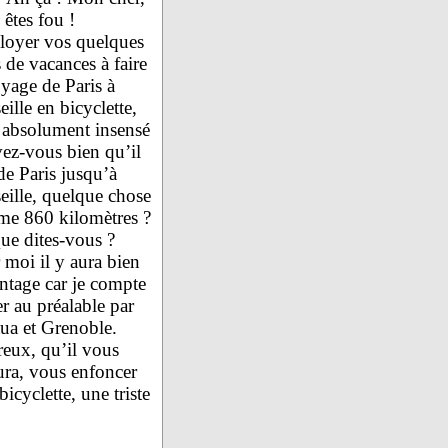
êtes fou !
oyer vos quelques
 de vacances à faire
oyage de Paris à
ille en bicyclette,
t absolument insensé
vez-vous bien qu’il
de Paris jusqu’à
eille, quelque chose
e 860 kilomètres ?
e dites-vous ?
 moi il y aura bien
ntage car je compte
r au préalable par
ua et Grenoble.
eux, qu’il vous
ura, vous enfoncer
icyclette, une triste