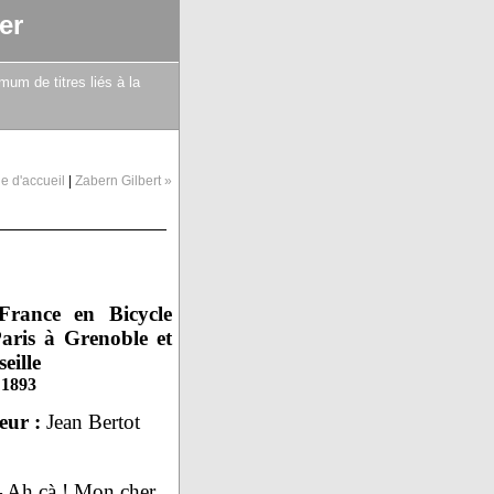
er
mum de titres liés à la
e d'accueil
|
Zabern Gilbert »
France en Bicycle
aris à Grenoble et
eille
 1893
eur :
Jean Bertot
 Ah çà ! Mon cher,