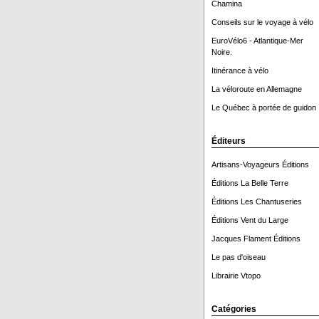
Chamina
Conseils sur le voyage à vélo
EuroVélo6 - Atlantique-Mer
Noire.
Itinérance à vélo
La véloroute en Allemagne
Le Québec à portée de guidon 
Éditeurs
Artisans-Voyageurs Éditions
Éditions La Belle Terre
Éditions Les Chantuseries
Éditions Vent du Large
Jacques Flament Éditions
Le pas d'oiseau
Librairie Vtopo
Catégories