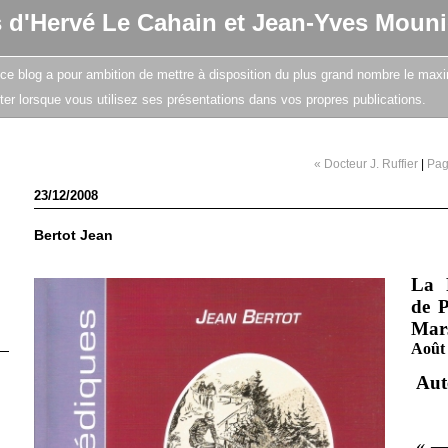
s d'Hervé Le Cahain et Jean-Yves Mouni
e, ce blog a pour ambition de mettre à disposition du plus grand nombre le maxi
citer lorsque vous utilisez ses présentations dans vos propres publications.
« Docteur J. Ruffier
|
Pag
23/12/2008
Bertot Jean
La 
de P
Mars
Août
Aut
« —