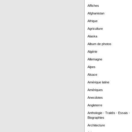
Affiches
Afghanistan
Afrique
Agriculture
Alaska
Album de photos
Algérie
Allemagne
Alpes
Alsace
Amérique latine
Amériques
Anecdotes
Angleterre
Anthologie - Traités - Essais -
Biographies
Architecture