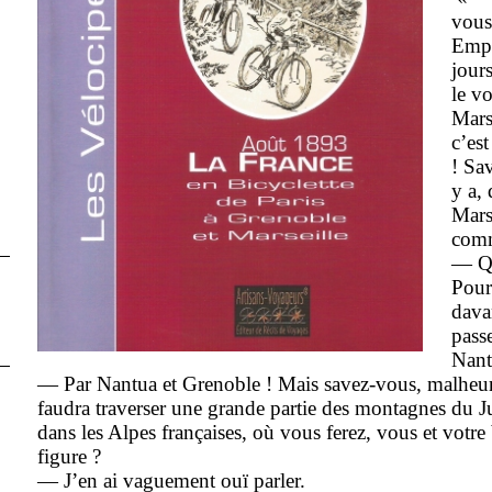
vous 
Empl
jours
le v
Marse
c’es
! Sa
y a, 
Mars
comm
— Qu
Pour
dava
passe
Nant
— Par Nantua et Grenoble ! Mais savez-vous, malheur
faudra traverser une grande partie des montagnes du J
dans les Alpes françaises, où vous ferez, vous et votre b
figure ?
— J’en ai vaguement ouï parler.