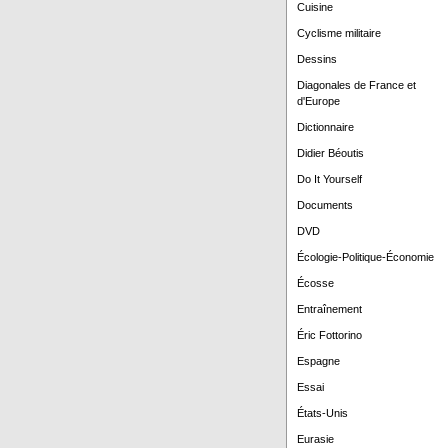
Cuisine
Cyclisme militaire
Dessins
Diagonales de France et
d'Europe
Dictionnaire
Didier Béoutis
Do It Yourself
Documents
DVD
Écologie-Politique-Économie
Écosse
Entraînement
Éric Fottorino
Espagne
Essai
États-Unis
Eurasie