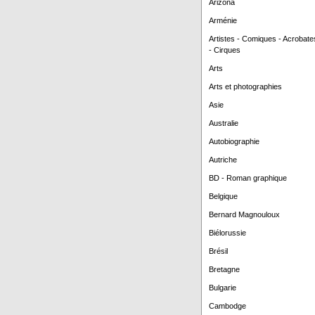
Arizona
Arménie
Artistes - Comiques - Acrobate
- Cirques
Arts
Arts et photographies
Asie
Australie
Autobiographie
Autriche
BD - Roman graphique
Belgique
Bernard Magnouloux
Biélorussie
Brésil
Bretagne
Bulgarie
Cambodge