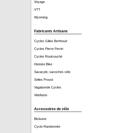
Voyage
VTT
Wyoming
Fabricants Artisans
Cycles Gilles Berthoud
Cycles Pierre Perrin
Cycles Roulcouché
Histoire Bike
Sacacyle, sacoches vélo
Selles Proust
Vagabonde Cycles
Velofasto
Accessoires de vélo
Bicloune
Cyclo-Randonnée