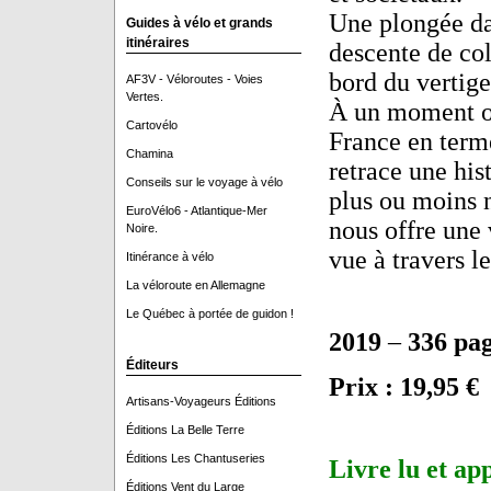
Une plongée da
Guides à vélo et grands
itinéraires
descente de col
bord du vertige.
AF3V - Véloroutes - Voies
Vertes.
À un moment où
Cartovélo
France en term
Chamina
retrace une his
Conseils sur le voyage à vélo
plus ou moins n
EuroVélo6 - Atlantique-Mer
nous offre une 
Noire.
vue à travers le
Itinérance à vélo
La véloroute en Allemagne
Le Québec à portée de guidon !
2019
–
336 pa
Éditeurs
Prix : 19,95 €
Artisans-Voyageurs Éditions
Éditions La Belle Terre
Éditions Les Chantuseries
Livre lu et ap
Éditions Vent du Large