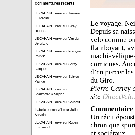
Commentaires récents
LE CAHAIN Hervé
sur
Jerome
K. Jerome
Le voyage. Nei
LE CAHAIN Hervé
sur
Geay
Depuis sa naiss
Nicolas
vélo comme on
LE CAHAIN Hervé
sur
Van den
Berg Eric
flamboyant, ave
LE CAHAIN Hervé
sur
François
machiavéliques
Patrick
comiques. Aucun
LE CAHAIN Hervé
sur
Seray
Jacques
d’en percer les 
LE CAHAIN Hervé
sur
Sulpice
du Giro.
Patrice
Pierre Carrey e
LE CAHAIN Hervé
sur
Jeanfaivre & Sulpice
site
DirectVelo
LE CAHAIN Hervé
sur
Collectif
Commentaire
Isabelle et mon vélo
sur
Juillat
Antonin
Un récit époust
LE CAHAIN Hervé
sur
Ruben
chronique sport
Emmanuel
et sociétaux.