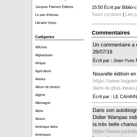
15:50 Écrit par Biblio
Jacques Flament Éditions
Tours cyclistes
|
Lien 
Le pas d'oiseau
Librairie Vtopo
Commentaires
Catégories
Un commentaire a é
Affiches
26/07/19
Afghanistan
Écrit par : Jean-Yve
Afrique
Agriculture
Nouvelle édition en
Alaska
https://www.hugoetc
Album de photos
dans-le-plus-beau
Algérie
Écrit par : LE CAHAIN
Allemagne
Dans son autobiogra
Alpes
Didier Wampas indiq
Alsace
la très belle chanso
Amérique latine
https://www.yout
Amériques