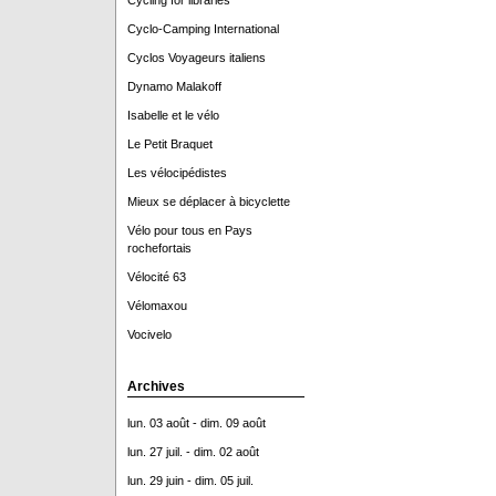
Cycling for libraries
Cyclo-Camping International
Cyclos Voyageurs italiens
Dynamo Malakoff
Isabelle et le vélo
Le Petit Braquet
Les vélocipédistes
Mieux se déplacer à bicyclette
Vélo pour tous en Pays
rochefortais
Vélocité 63
Vélomaxou
Vocivelo
Archives
lun. 03 août - dim. 09 août
lun. 27 juil. - dim. 02 août
lun. 29 juin - dim. 05 juil.