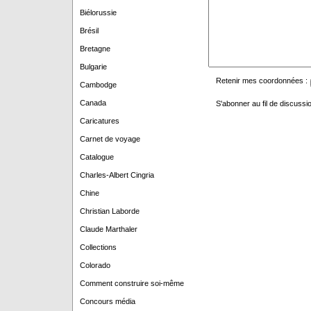
Biélorussie
Brésil
Bretagne
Bulgarie
Retenir mes coordonnées :
Cambodge
Canada
S'abonner au fil de discussio
Caricatures
Carnet de voyage
Catalogue
Charles-Albert Cingria
Chine
Christian Laborde
Claude Marthaler
Collections
Colorado
Comment construire soi-même
Concours média