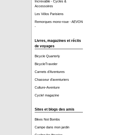
Increvable - Cycles &
Accessoires
Les Vélos Parisiens
Remorques mono-roue - AEVON
-
Livres, magazines et récits
de voyages
Bicycle Quarterly
BicycleTraveler
Carnets d'Aventures
Chasseur d'aventuriers
Culture-Aventure
Cycle! magazine
Sites et blogs des amis
Bikes Not Bombs
Campe dans mon jardin