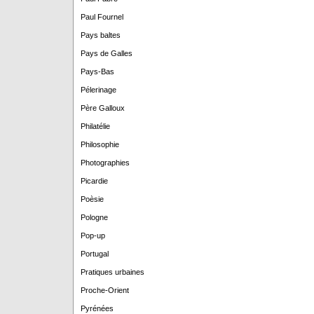
Paul Fournel
Pays baltes
Pays de Galles
Pays-Bas
Pélerinage
Père Galloux
Philatélie
Philosophie
Photographies
Picardie
Poèsie
Pologne
Pop-up
Portugal
Pratiques urbaines
Proche-Orient
Pyrénées