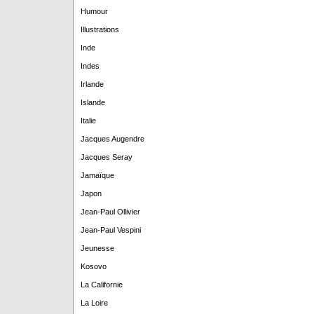
Humour
Illustrations
Inde
Indes
Irlande
Islande
Italie
Jacques Augendre
Jacques Seray
Jamaïque
Japon
Jean-Paul Ollivier
Jean-Paul Vespini
Jeunesse
Kosovo
La Californie
La Loire