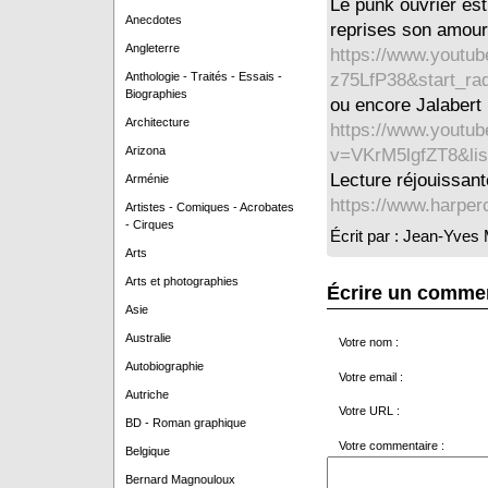
Le punk ouvrier est
Anecdotes
reprises son amour 
Angleterre
https://www.youtu
Anthologie - Traités - Essais -
z75LfP38&start_ra
Biographies
ou encore Jalabert 
Architecture
https://www.youtu
Arizona
v=VKrM5lgfZT8&lis
Lecture réjouissan
Arménie
https://www.harperc
Artistes - Comiques - Acrobates
- Cirques
Écrit par : Jean-Yve
Arts
Arts et photographies
Écrire un comme
Asie
Australie
Votre nom :
Autobiographie
Votre email :
Autriche
Votre URL :
BD - Roman graphique
Votre commentaire :
Belgique
Bernard Magnouloux