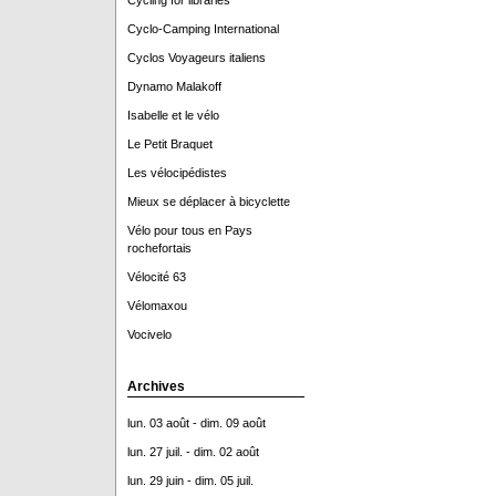
Cycling for libraries
Cyclo-Camping International
Cyclos Voyageurs italiens
Dynamo Malakoff
Isabelle et le vélo
Le Petit Braquet
Les vélocipédistes
Mieux se déplacer à bicyclette
Vélo pour tous en Pays
rochefortais
Vélocité 63
Vélomaxou
Vocivelo
Archives
lun. 03 août - dim. 09 août
lun. 27 juil. - dim. 02 août
lun. 29 juin - dim. 05 juil.