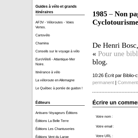
Guides à vélo et grands
itinéraires
1985
–
Non pa
Cyclotourism
AF3V - Véloroutes - Voies
Vertes.
Cartovélo
Chamina
De Henri Bosc,
Conseils sur le voyage à vélo
«
Pour une bib
EuroVélo6 - Atlantique-Mer
blog.
Noire.
Itinérance à vélo
10:26 Écrit par Biblio
La véloroute en Allemagne
permanent
|
Commenta
Le Québec à portée de guidon !
Écrire un comme
Éditeurs
Artisans-Voyageurs Éditions
Votre nom :
Éditions La Belle Terre
Votre email :
Éditions Les Chantuseries
Votre URL :
Éditions Vent du Large