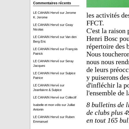
Commentaires récents
LE CAHAIN Hervé
sur
Jerome
les activités d
K. Jerome
FFCT.
LE CAHAIN Hervé
sur
Geay
C'est la raison
Nicolas
Henri Bosc pour 
LE CAHAIN Hervé
sur
Van den
Berg Eric
répertoire des b
LE CAHAIN Hervé
sur
François
Nous toucherons
Patrick
nous nous rendr
LE CAHAIN Hervé
sur
Seray
Jacques
de leurs préoccu
LE CAHAIN Hervé
sur
Sulpice
y puiserons des
Patrice
d'infléchir la p
LE CAHAIN Hervé
sur
Jeanfaivre & Sulpice
l'ensemble de 
LE CAHAIN Hervé
sur
Collectif
8 bulletins de l
Isabelle et mon vélo
sur
Juillat
Antonin
de clubs plus 4
LE CAHAIN Hervé
sur
Ruben
en tout 165 bul
Emmanuel