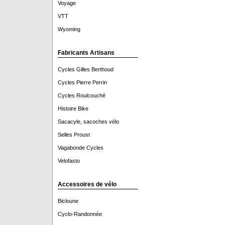
Voyage
VTT
Wyoming
Fabricants Artisans
Cycles Gilles Berthoud
Cycles Pierre Perrin
Cycles Roulcouché
Histoire Bike
Sacacyle, sacoches vélo
Selles Proust
Vagabonde Cycles
Velofasto
Accessoires de vélo
Bicloune
Cyclo-Randonnée