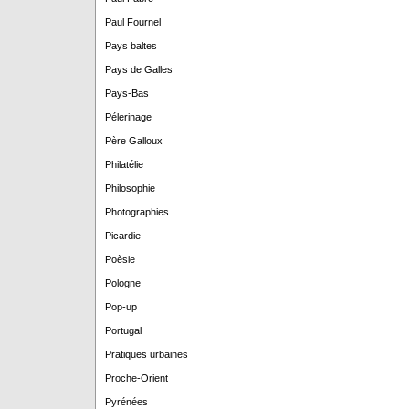
Paul Fournel
Pays baltes
Pays de Galles
Pays-Bas
Pélerinage
Père Galloux
Philatélie
Philosophie
Photographies
Picardie
Poèsie
Pologne
Pop-up
Portugal
Pratiques urbaines
Proche-Orient
Pyrénées