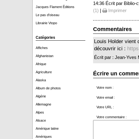
14:36 Écrit par Biblio
Jacques Flament Éditions
(1)
|
Imprimer
Le pas d'oiseau
Librairie Vtopo
Commentaires
Catégories
Louis Holder vient 
découvrir ici :
http
Affiches
Afghanistan
Écrit par : Jean-Yve
Afrique
Agriculture
Écrire un comme
Alaska
Votre nom :
Album de photos
Algérie
Votre email :
Allemagne
Votre URL :
Alpes
Votre commentaire :
Alsace
Amérique latine
Amériques