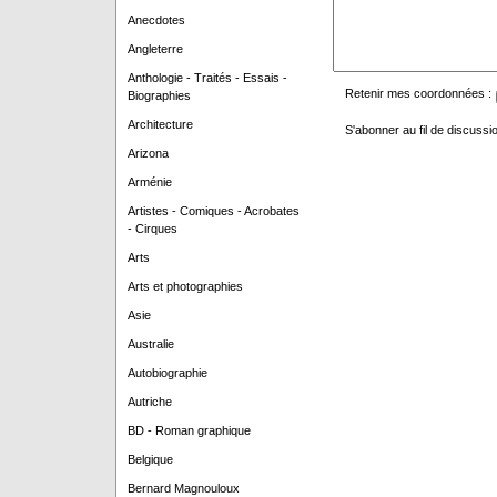
Anecdotes
Angleterre
Anthologie - Traités - Essais -
Retenir mes coordonnées :
Biographies
Architecture
S'abonner au fil de discussio
Arizona
Arménie
Artistes - Comiques - Acrobates
- Cirques
Arts
Arts et photographies
Asie
Australie
Autobiographie
Autriche
BD - Roman graphique
Belgique
Bernard Magnouloux