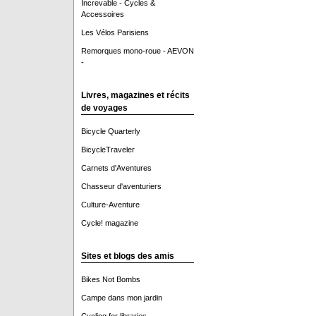
Increvable - Cycles &
Accessoires
Les Vélos Parisiens
Remorques mono-roue - AEVON
-
Livres, magazines et récits
de voyages
Bicycle Quarterly
BicycleTraveler
Carnets d'Aventures
Chasseur d'aventuriers
Culture-Aventure
Cycle! magazine
Sites et blogs des amis
Bikes Not Bombs
Campe dans mon jardin