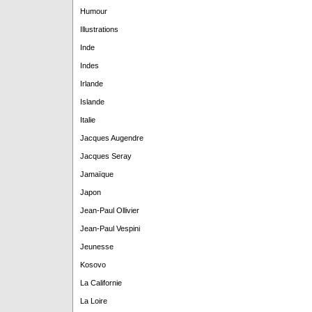
Humour
Illustrations
Inde
Indes
Irlande
Islande
Italie
Jacques Augendre
Jacques Seray
Jamaïque
Japon
Jean-Paul Ollivier
Jean-Paul Vespini
Jeunesse
Kosovo
La Californie
La Loire