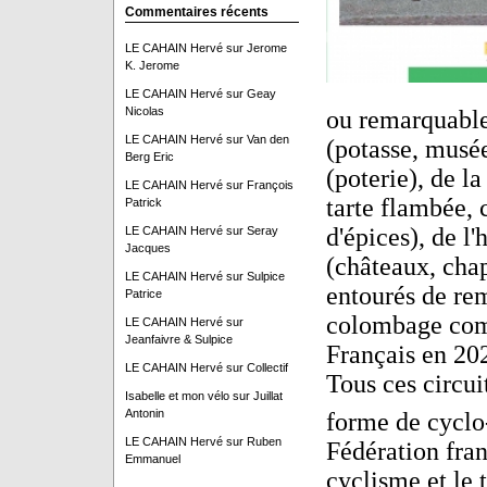
Commentaires récents
LE CAHAIN Hervé
sur
Jerome
K. Jerome
LE CAHAIN Hervé
sur
Geay
Nicolas
ou remarquables
LE CAHAIN Hervé
sur
Van den
(potasse, musée
Berg Eric
(poterie), de la
LE CAHAIN Hervé
sur
François
tarte flambée,
Patrick
d'épices), de l
LE CAHAIN Hervé
sur
Seray
Jacques
(châteaux, chap
LE CAHAIN Hervé
sur
Sulpice
entourés de re
Patrice
colombage comm
LE CAHAIN Hervé
sur
Jeanfaivre & Sulpice
Français en 20
LE CAHAIN Hervé
sur
Collectif
Tous ces circui
Isabelle et mon vélo
sur
Juillat
Antonin
forme de cyclo
LE CAHAIN Hervé
sur
Ruben
Fédération fran
Emmanuel
cyclisme et le t