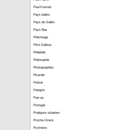
Paul Fournel
Pays baltes
Pays de Galles
Pays-Bas
Pélerinage
Père Galloux
Philatélie
Philosophie
Photographies
Picardie
Poèsie
Pologne
Pop-up
Portugal
Pratiques urbaines
Proche-Orient
Pyrénées