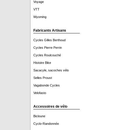
Voyage
VTT
Wyoming
Fabricants Artisans
Cycles Gilles Berthoud
Cycles Pierre Perrin
Cycles Roulcouché
Histoire Bike
Sacacyle, sacoches vélo
Selles Proust
Vagabonde Cycles
Velofasto
Accessoires de vélo
Bicloune
Cyclo-Randonnée