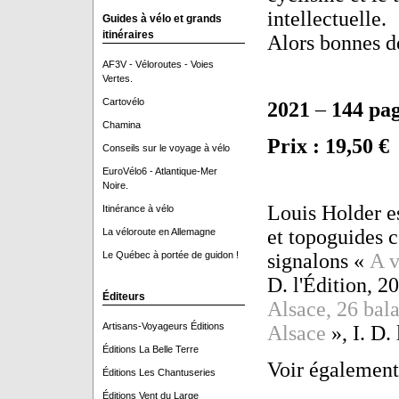
intellectuelle.
Guides à vélo et grands
itinéraires
Alors bonnes d
AF3V - Véloroutes - Voies
Vertes.
Cartovélo
2021
–
144 pa
Chamina
Prix : 19,50 €
Conseils sur le voyage à vélo
EuroVélo6 - Atlantique-Mer
Noire.
Louis Holder es
Itinérance à vélo
et topoguides c
La véloroute en Allemagne
Le Québec à portée de guidon !
signalons «
A v
D. l'Édition, 2
Éditeurs
Alsace, 26 bala
Artisans-Voyageurs Éditions
Alsace
», I. D.
Éditions La Belle Terre
Voir également 
Éditions Les Chantuseries
Éditions Vent du Large