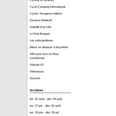
Cycling for libraries
Cyclo-Camping International
Cyclos Voyageurs italiens
Dynamo Malakoff
Isabelle et le vélo
Le Petit Braquet
Les vélocipédistes
Mieux se déplacer à bicyclette
Vélo pour tous en Pays
rochefortais
Vélocité 63
Vélomaxou
Vocivelo
Archives
lun. 03 août - dim. 09 août
lun. 27 juil. - dim. 02 août
lun. 29 juin - dim. 05 juil.