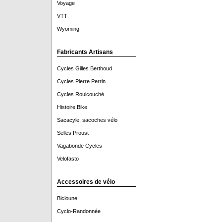
Voyage
VTT
Wyoming
Fabricants Artisans
Cycles Gilles Berthoud
Cycles Pierre Perrin
Cycles Roulcouché
Histoire Bike
Sacacyle, sacoches vélo
Selles Proust
Vagabonde Cycles
Velofasto
Accessoires de vélo
Bicloune
Cyclo-Randonnée