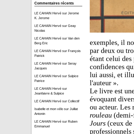
Commentaires récents
LE CAHAIN Hervé
sur
Jerome
K. Jerome
LE CAHAIN Hervé
sur
Geay
Nicolas
LE CAHAIN Hervé
sur
Van den
exemples, il no
Berg Eric
par deux ou tro
LE CAHAIN Hervé
sur
François
Patrick
étant celui des 
LE CAHAIN Hervé
sur
Seray
confidences qu
Jacques
lui aussi, et il
LE CAHAIN Hervé
sur
Sulpice
Patrice
l'auteur ».
LE CAHAIN Hervé
sur
Le livre est un
Jeanfaivre & Sulpice
évoquant divers
LE CAHAIN Hervé
sur
Collectif
ou acteur. Les 
Isabelle et mon vélo
sur
Juillat
rouleau
(demi-
Antonin
Jours
(ceux de 
LE CAHAIN Hervé
sur
Ruben
Emmanuel
professionnels 