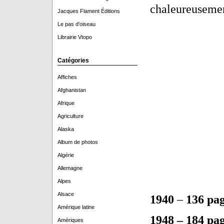
chaleureuseme
Jacques Flament Éditions
Le pas d'oiseau
Librairie Vtopo
Catégories
Affiches
Afghanistan
Afrique
Agriculture
Alaska
Album de photos
Algérie
Allemagne
Alpes
Alsace
1940
–
136 pa
Amérique latine
1948 – 184 pag
Amériques