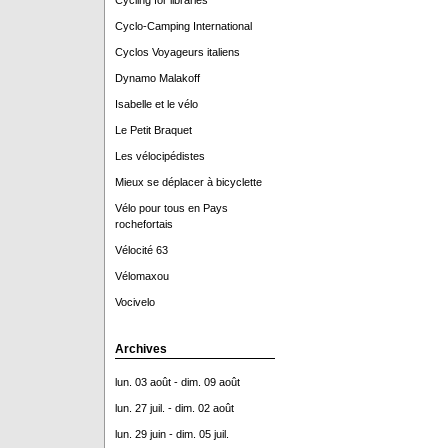
Cycling for libraries
Cyclo-Camping International
Cyclos Voyageurs italiens
Dynamo Malakoff
Isabelle et le vélo
Le Petit Braquet
Les vélocipédistes
Mieux se déplacer à bicyclette
Vélo pour tous en Pays
rochefortais
Vélocité 63
Vélomaxou
Vocivelo
Archives
lun. 03 août - dim. 09 août
lun. 27 juil. - dim. 02 août
lun. 29 juin - dim. 05 juil.