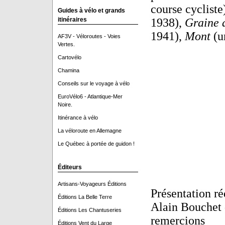
course cycliste
Guides à vélo et grands
itinéraires
1938),
Graine d
1941),
Mont
(u
AF3V - Véloroutes - Voies
Vertes.
Cartovélo
Chamina
Conseils sur le voyage à vélo
EuroVélo6 - Atlantique-Mer
Noire.
Itinérance à vélo
La véloroute en Allemagne
Le Québec à portée de guidon !
Éditeurs
Artisans-Voyageurs Éditions
Présentation ré
Éditions La Belle Terre
Alain Bouchet 
Éditions Les Chantuseries
remercions
Éditions Vent du Large