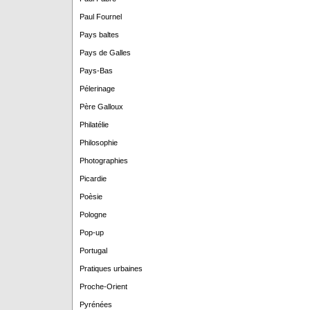
Paul Fournel
Pays baltes
Pays de Galles
Pays-Bas
Pélerinage
Père Galloux
Philatélie
Philosophie
Photographies
Picardie
Poèsie
Pologne
Pop-up
Portugal
Pratiques urbaines
Proche-Orient
Pyrénées